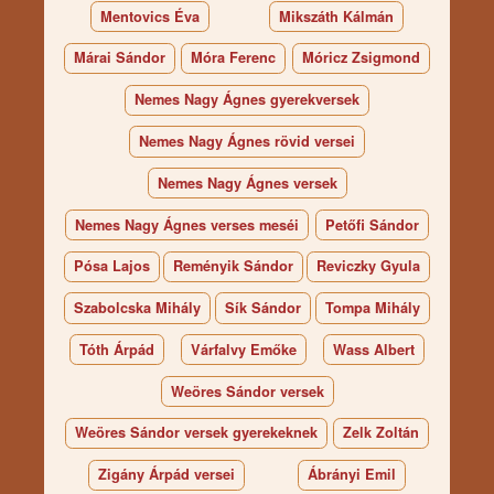
Mentovics Éva
Mikszáth Kálmán
Márai Sándor
Móra Ferenc
Móricz Zsigmond
Nemes Nagy Ágnes gyerekversek
Nemes Nagy Ágnes rövid versei
Nemes Nagy Ágnes versek
Nemes Nagy Ágnes verses meséi
Petőfi Sándor
Pósa Lajos
Reményik Sándor
Reviczky Gyula
Szabolcska Mihály
Sík Sándor
Tompa Mihály
Tóth Árpád
Várfalvy Emőke
Wass Albert
Weöres Sándor versek
Weöres Sándor versek gyerekeknek
Zelk Zoltán
Zigány Árpád versei
Ábrányi Emil