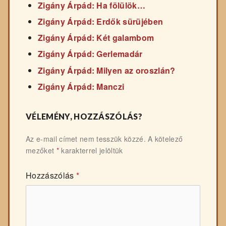
Zigány Árpád: Ha fölülök…
Zigány Árpád: Erdők sürüjében
Zigány Árpád: Két galambom
Zigány Árpád: Gerlemadár
Zigány Árpád: Milyen az oroszlán?
Zigány Árpád: Manczi
VÉLEMÉNY, HOZZÁSZÓLÁS?
Az e-mail címet nem tesszük közzé.
A kötelező
mezőket
*
karakterrel jelöltük
Hozzászólás
*