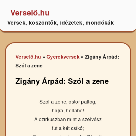
Verselő.hu
Versek, köszöntők, idézetek, mondókák
Verselő.hu
»
Gyerekversek
»
Zigány Árpád:
Szól a zene
Zigány Árpád: Szól a zene
Szól a zene, ostor pattog,
hajrá, hollahó!
A czirkuszban mint a szélvész
fut a két csikó;