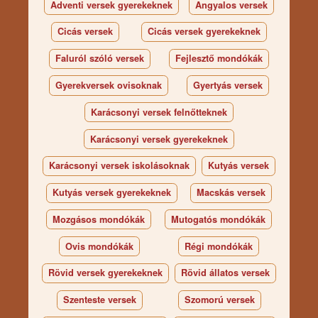
Adventi versek gyerekeknek
Angyalos versek
Cicás versek
Cicás versek gyerekeknek
Faluról szóló versek
Fejlesztő mondókák
Gyerekversek ovisoknak
Gyertyás versek
Karácsonyi versek felnőtteknek
Karácsonyi versek gyerekeknek
Karácsonyi versek iskolásoknak
Kutyás versek
Kutyás versek gyerekeknek
Macskás versek
Mozgásos mondókák
Mutogatós mondókák
Ovis mondókák
Régi mondókák
Rövid versek gyerekeknek
Rövid állatos versek
Szenteste versek
Szomorú versek