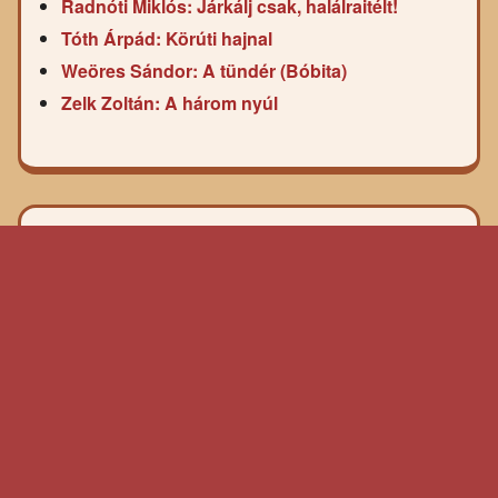
Radnóti Miklós: Járkálj csak, halálraitélt!
Tóth Árpád: Körúti hajnal
Weöres Sándor: A tündér (Bóbita)
Zelk Zoltán: A három nyúl