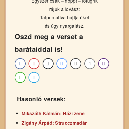
Egyszer csak – hopp! – fölugrik
rájuk a lovász:
Talpon állva hajtja őket
és úgy nyargalász.
Oszd meg a verset a
barátaiddal is!
Hasonló versek:
Mikszáth Kálmán: Házi zene
Zigány Árpád: Strucczmadár