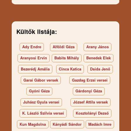
Kültők listája:
Ady Endre
Alföldi Géza
Arany János
Aranyosi Ervin
Babits Mihály
Benedek Elek
Bezerédj Amália
Cinca Katica
Dsida Jenő
Garai Gábor versek
Gazdag Erzsi versei
Gyóni Géza
Gárdonyi Géza
Juhász Gyula versei
József Attila versek
K. László Szilvia versei
Kosztolányi Dezső
Kun Magdolna
Kányádi Sándor
Madách Imre