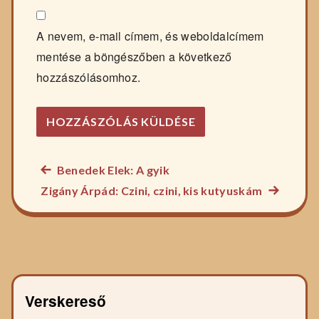
A nevem, e-mail címem, és weboldalcímem
mentése a böngészőben a következő
hozzászólásomhoz.
Előző
Benedek Elek: A gyik
Bejegyzés
főzelék
Következ
Zigány Árpád: Czini, czini, kis kutyuskám
navigáció
recept:
főzelék
recept:
Verskereső