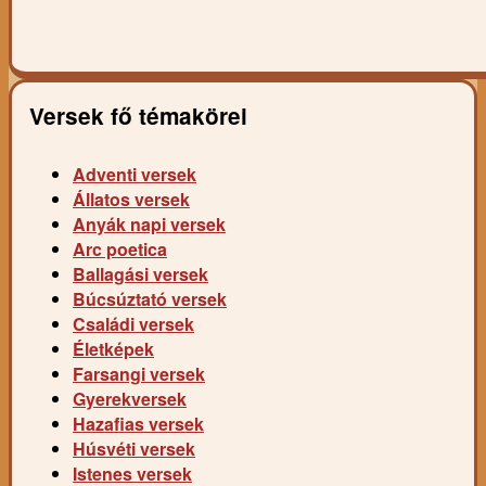
Versek fő témakörei
Adventi versek
Állatos versek
Anyák napi versek
Arc poetica
Ballagási versek
Búcsúztató versek
Családi versek
Életképek
Farsangi versek
Gyerekversek
Hazafias versek
Húsvéti versek
Istenes versek