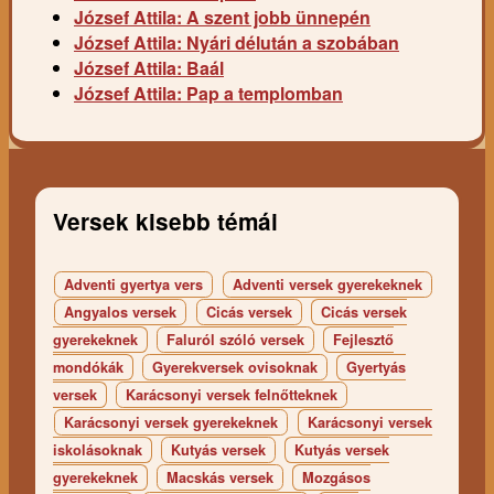
József Attila: A szent jobb ünnepén
József Attila: Nyári délután a szobában
József Attila: Baál
József Attila: Pap a templomban
Versek kisebb témái
Adventi gyertya vers
Adventi versek gyerekeknek
Angyalos versek
Cicás versek
Cicás versek
gyerekeknek
Faluról szóló versek
Fejlesztő
mondókák
Gyerekversek ovisoknak
Gyertyás
versek
Karácsonyi versek felnőtteknek
Karácsonyi versek gyerekeknek
Karácsonyi versek
iskolásoknak
Kutyás versek
Kutyás versek
gyerekeknek
Macskás versek
Mozgásos