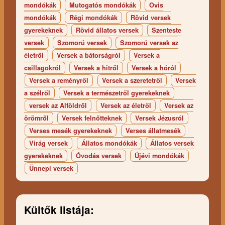
mondókák
Mutogatós mondókák
Ovis
mondókák
Régi mondókák
Rövid versek
gyerekeknek
Rövid állatos versek
Szenteste
versek
Szomorú versek
Szomorú versek az
életről
Versek a bátorságról
Versek a
csillagokról
Versek a hitről
Versek a hóról
Versek a reményről
Versek a szeretetről
Versek
a szélről
Versek a természetről gyerekeknek
versek az Alföldről
Versek az életről
Versek az
örömről
Versek felnőtteknek
Versek Jézusról
Verses mesék gyerekeknek
Verses állatmesék
Virág versek
Állatos mondókák
Állatos versek
gyerekeknek
Óvodás versek
Újévi mondókák
Ünnepi versek
Kültők listája: