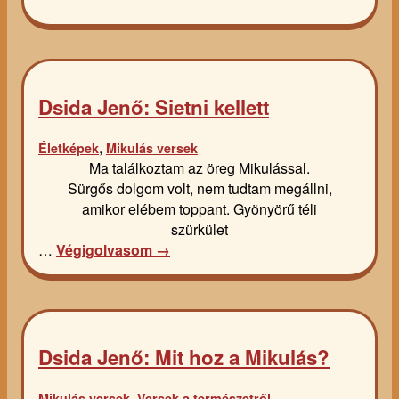
Dsida Jenő: Sietni kellett
,
Életképek
Mikulás versek
Ma találkoztam az öreg Mikulással.
Sürgős dolgom volt, nem tudtam megállni,
amikor elébem toppant. Gyönyörű téli
szürkület
…
Végigolvasom →
Dsida Jenő: Mit hoz a Mikulás?
,
Mikulás versek
Versek a természetről