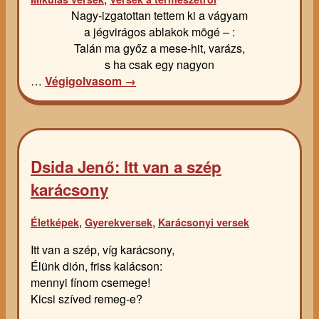
Nagy-izgatottan tettem ki a vágyam
a jégvirágos ablakok mögé – :
Talán ma győz a mese-hit, varázs,
s ha csak egy nagyon
…
Végigolvasom →
Dsida Jenő: Itt van a szép
karácsony
,
,
Életképek
Gyerekversek
Karácsonyi versek
Itt van a szép, víg karácsony,
Élünk dión, friss kalácson:
mennyi fínom csemege!
Kicsi szíved remeg-e?