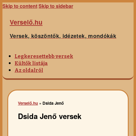
Skip to content
Skip to sidebar
Verselő.hu
Versek, köszöntők, idézetek, mondókák
Legkeresettebb versek
Kültők listája
Az oldalról
Verselő.hu
»
Dsida Jenő
Dsida Jenő versek