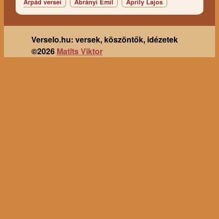
Árpád versei
Ábrányi Emil
Áprily Lajos
Verselo.hu: versek, köszöntők, idézetek
©2026
Matits Viktor