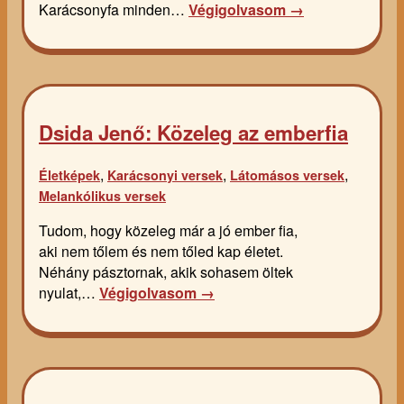
Karácsonyfa minden…
Végigolvasom →
Dsida Jenő: Közeleg az emberfia
,
,
,
Életképek
Karácsonyi versek
Látomásos versek
Melankólikus versek
Tudom, hogy közeleg már a jó ember fia,
aki nem tőlem és nem tőled kap életet.
Néhány pásztornak, akik sohasem öltek
nyulat,…
Végigolvasom →