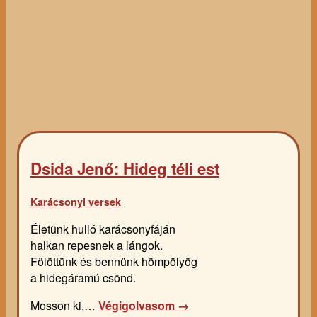
Dsida Jenő: Hideg téli est
Karácsonyi versek
Életünk hulló karácsonyfáján
halkan repesnek a lángok.
Fölöttünk és bennünk hömpölyög
a hidegáramú csönd.
Mosson ki,…
Végigolvasom →