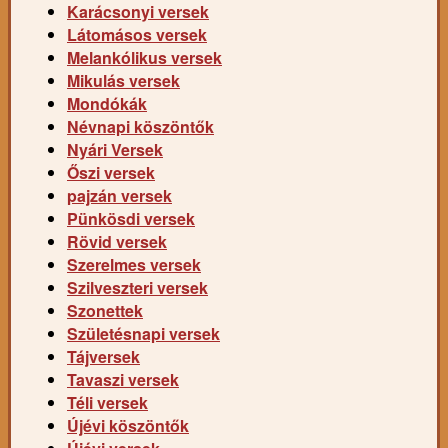
Karácsonyi versek
Látomásos versek
Melankólikus versek
Mikulás versek
Mondókák
Névnapi köszöntők
Nyári Versek
Őszi versek
pajzán versek
Pünkösdi versek
Rövid versek
Szerelmes versek
Szilveszteri versek
Szonettek
Születésnapi versek
Tájversek
Tavaszi versek
Téli versek
Újévi köszöntők