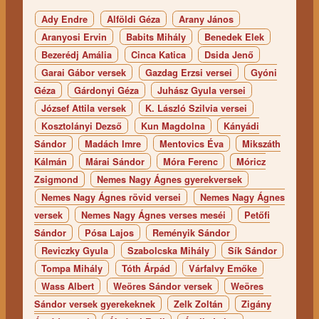
Ady Endre
Alföldi Géza
Arany János
Aranyosi Ervin
Babits Mihály
Benedek Elek
Bezerédj Amália
Cinca Katica
Dsida Jenő
Garai Gábor versek
Gazdag Erzsi versei
Gyóni
Géza
Gárdonyi Géza
Juhász Gyula versei
József Attila versek
K. László Szilvia versei
Kosztolányi Dezső
Kun Magdolna
Kányádi
Sándor
Madách Imre
Mentovics Éva
Mikszáth
Kálmán
Márai Sándor
Móra Ferenc
Móricz
Zsigmond
Nemes Nagy Ágnes gyerekversek
Nemes Nagy Ágnes rövid versei
Nemes Nagy Ágnes
versek
Nemes Nagy Ágnes verses meséi
Petőfi
Sándor
Pósa Lajos
Reményik Sándor
Reviczky Gyula
Szabolcska Mihály
Sík Sándor
Tompa Mihály
Tóth Árpád
Várfalvy Emőke
Wass Albert
Weöres Sándor versek
Weöres
Sándor versek gyerekeknek
Zelk Zoltán
Zigány