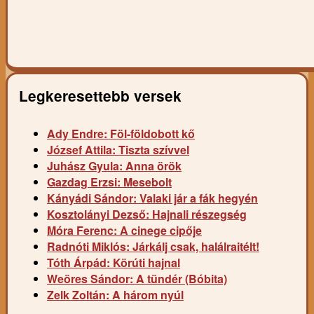
Legkeresettebb versek
Ady Endre: Föl-földobott kő
József Attila: Tiszta szívvel
Juhász Gyula: Anna örök
Gazdag Erzsi: Mesebolt
Kányádi Sándor: Valaki jár a fák hegyén
Kosztolányi Dezső: Hajnali részegség
Móra Ferenc: A cinege cipője
Radnóti Miklós: Járkálj csak, halálraitélt!
Tóth Árpád: Körúti hajnal
Weöres Sándor: A tündér (Bóbita)
Zelk Zoltán: A három nyúl