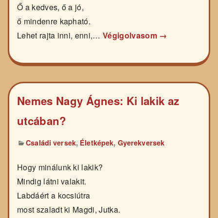
Ő a kedves, ő a jó,
ő mindenre kapható.
Lehet rajta inni, enni,…
Végigolvasom →
Nemes Nagy Ágnes: Ki lakik az
utcában?
,
,
Családi versek
Életképek
Gyerekversek
Hogy minálunk ki lakik?
Mindig látni valakit.
Labdáért a kocsiútra
most szaladt ki Magdi, Jutka.