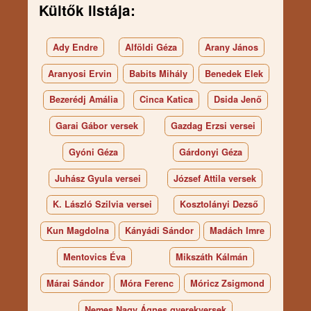
Kültők listája:
Ady Endre
Alföldi Géza
Arany János
Aranyosi Ervin
Babits Mihály
Benedek Elek
Bezerédj Amália
Cinca Katica
Dsida Jenő
Garai Gábor versek
Gazdag Erzsi versei
Gyóni Géza
Gárdonyi Géza
Juhász Gyula versei
József Attila versek
K. László Szilvia versei
Kosztolányi Dezső
Kun Magdolna
Kányádi Sándor
Madách Imre
Mentovics Éva
Mikszáth Kálmán
Márai Sándor
Móra Ferenc
Móricz Zsigmond
Nemes Nagy Ágnes gyerekversek