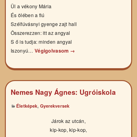
Ül a vékony Mária
És ölében a fiú
Szélfúvásnyi gyenge zajt hall
Összerezzen: itt az angyal
S ő is tudja: minden angyal
Iszonyú…
Végigolvasom →
Nemes Nagy Ágnes: Ugróiskola
,
Életképek
Gyerekversek
Járok az utcán,
kip-kop, kip-kop,