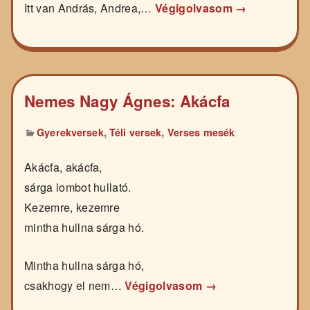
Itt van András, Andrea,…
Végigolvasom →
Nemes Nagy Ágnes: Akácfa
,
,
Gyerekversek
Téli versek
Verses mesék
Akácfa, akácfa,
sárga lombot hullató.
Kezemre, kezemre
mintha hullna sárga hó.
Mintha hullna sárga hó,
csakhogy el nem…
Végigolvasom →