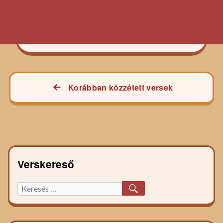
Bejegyzés
Korábban közzétett versek
navigáció
Verskereső
KERESÉS
Keresett
főzelék
recept: