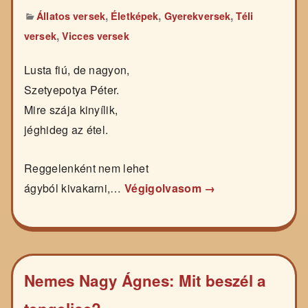
,
,
,
Állatos versek
Életképek
Gyerekversek
Téli
,
versek
Vicces versek
Lusta fiú, de nagyon,
Szetyepotya Péter.
Mire szája kinyílik,
jéghideg az étel.
Reggelenként nem lehet
ágyból kivakarni,…
Végigolvasom →
Nemes Nagy Ágnes: Mit beszél a