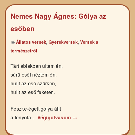
Nemes Nagy Ágnes: Gólya az
esőben
,
,
Állatos versek
Gyerekversek
Versek a
természetről
Tárt ablakban ültem én,
sűrű esőt néztem én,
hullt az eső szürkén,
hullt az eső feketén.
Fészke-égett gólya állt
a fenyőfa…
Végigolvasom →