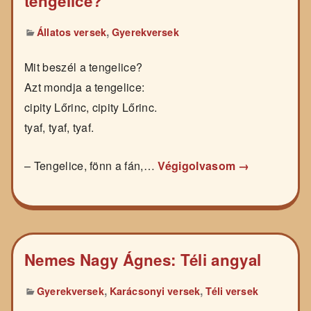
tengelice?
,
Állatos versek
Gyerekversek
Mit beszél a tengelice?
Azt mondja a tengelice:
cipity Lőrinc, cipity Lőrinc.
tyaf, tyaf, tyaf.
– Tengelice, fönn a fán,…
Végigolvasom →
Nemes Nagy Ágnes: Téli angyal
,
,
Gyerekversek
Karácsonyi versek
Téli versek