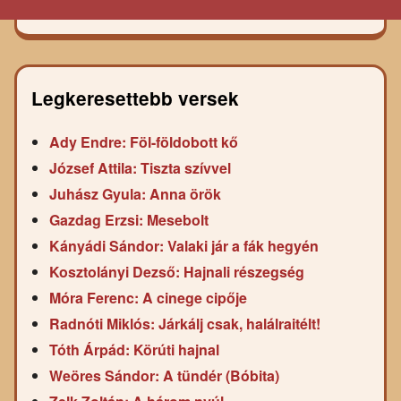
Legkeresettebb versek
Ady Endre: Föl-földobott kő
József Attila: Tiszta szívvel
Juhász Gyula: Anna örök
Gazdag Erzsi: Mesebolt
Kányádi Sándor: Valaki jár a fák hegyén
Kosztolányi Dezső: Hajnali részegség
Móra Ferenc: A cinege cipője
Radnóti Miklós: Járkálj csak, halálraitélt!
Tóth Árpád: Körúti hajnal
Weöres Sándor: A tündér (Bóbita)