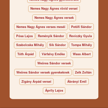
Nemes Nagy Ágnes rövid versei
Nemes Nagy Ágnes versek
Nemes Nagy Ágnes verses meséi
Petőfi Sándor
Pósa Lajos
Reményik Sándor
Reviczky Gyula
Szabolcska Mihály
Sík Sándor
Tompa Mihály
Tóth Árpád
Várfalvy Emőke
Wass Albert
Weöres Sándor versek
Weöres Sándor versek gyerekeknek
Zelk Zoltán
Zigány Árpád versei
Ábrányi Emil
Áprily Lajos