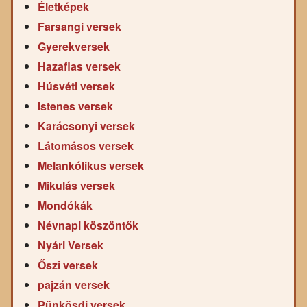
Életképek
Farsangi versek
Gyerekversek
Hazafias versek
Húsvéti versek
Istenes versek
Karácsonyi versek
Látomásos versek
Melankólikus versek
Mikulás versek
Mondókák
Névnapi köszöntők
Nyári Versek
Őszi versek
pajzán versek
Pünkösdi versek