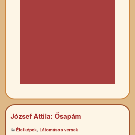
József Attila: Ősapám
,
Életképek
Látomásos versek