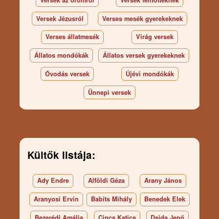
Versek Jézusról
Verses mesék gyerekeknek
Verses állatmesék
Virág versek
Állatos mondókák
Állatos versek gyerekeknek
Óvodás versek
Újévi mondókák
Ünnepi versek
Kültők listája:
Ady Endre
Alföldi Géza
Arany János
Aranyosi Ervin
Babits Mihály
Benedek Elek
Bezerédj Amália
Cinca Katica
Dsida Jenő