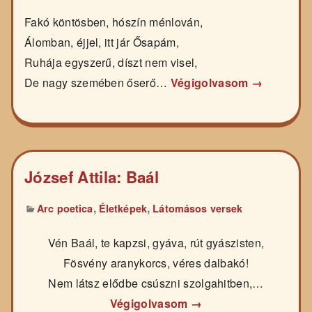
Fakó köntösben, hószín ménlován,
Álomban, éjjel, itt jár Ősapám,
Ruhája egyszerű, díszt nem visel,
De nagy szemében őserő…
Végigolvasom →
József Attila: Baál
,
,
Arc poetica
Életképek
Látomásos versek
Vén Baál, te kapzsi, gyáva, rút gyászisten,
Fösvény aranykorcs, véres dalbakó!
Nem látsz elődbe csúszni szolgahitben,…
Végigolvasom →