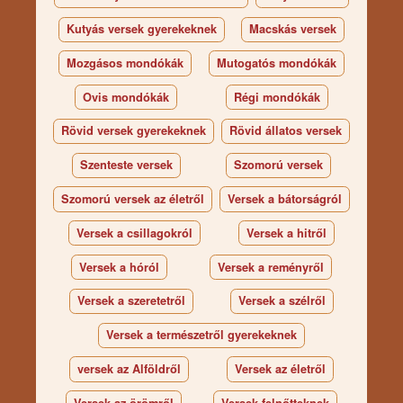
Kutyás versek gyerekeknek
Macskás versek
Mozgásos mondókák
Mutogatós mondókák
Ovis mondókák
Régi mondókák
Rövid versek gyerekeknek
Rövid állatos versek
Szenteste versek
Szomorú versek
Szomorú versek az életről
Versek a bátorságról
Versek a csillagokról
Versek a hitről
Versek a hóról
Versek a reményről
Versek a szeretetről
Versek a szélről
Versek a természetről gyerekeknek
versek az Alföldről
Versek az életről
Versek az örömről
Versek felnőtteknek