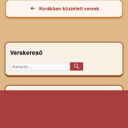
Bejegyzés
Korábban közzétett versek
navigáció
Verskereső
KERESÉS
Keresett
főzelék
recept: