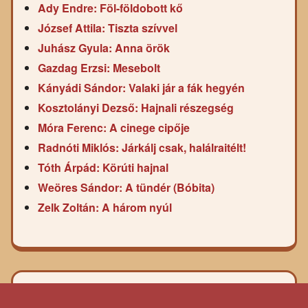
Ady Endre: Föl-földobott kő
József Attila: Tiszta szívvel
Juhász Gyula: Anna örök
Gazdag Erzsi: Mesebolt
Kányádi Sándor: Valaki jár a fák hegyén
Kosztolányi Dezső: Hajnali részegség
Móra Ferenc: A cinege cipője
Radnóti Miklós: Járkálj csak, halálraitélt!
Tóth Árpád: Körúti hajnal
Weöres Sándor: A tündér (Bóbita)
Zelk Zoltán: A három nyúl