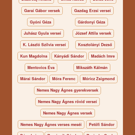
Garai Gábor versek
Gazdag Erzsi versei
Gyóni Géza
Gárdonyi Géza
Juhász Gyula versei
József Attila versek
K. László Szilvia versei
Kosztolányi Dezső
Kun Magdolna
Kányádi Sándor
Madách Imre
Mentovics Éva
Mikszáth Kálmán
Márai Sándor
Móra Ferenc
Móricz Zsigmond
Nemes Nagy Ágnes gyerekversek
Nemes Nagy Ágnes rövid versei
Nemes Nagy Ágnes versek
Nemes Nagy Ágnes verses meséi
Petőfi Sándor