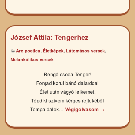
József Attila: Tengerhez
,
,
,
Arc poetica
Életképek
Látomásos versek
Melankólikus versek
Rengő csoda Tenger!
Fonjad körül bánó dalaiddal
Élet után vágyó lelkemet.
Tépd ki szívem kérges rejtekéből
Tompa dalok…
Végigolvasom →