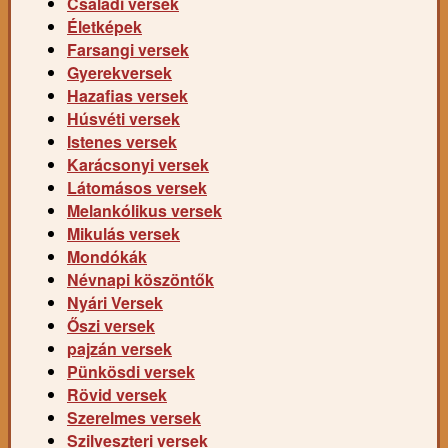
Családi versek
Életképek
Farsangi versek
Gyerekversek
Hazafias versek
Húsvéti versek
Istenes versek
Karácsonyi versek
Látomásos versek
Melankólikus versek
Mikulás versek
Mondókák
Névnapi köszöntők
Nyári Versek
Őszi versek
pajzán versek
Pünkösdi versek
Rövid versek
Szerelmes versek
Szilveszteri versek