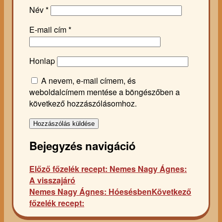
Név
*
E-mail cím
*
Honlap
A nevem, e-mail címem, és
weboldalcímem mentése a böngészőben a
következő hozzászólásomhoz.
Bejegyzés navigáció
Előző főzelék recept:
Nemes Nagy Ágnes:
A visszajáró
Nemes Nagy Ágnes: Hóesésben
Következő
főzelék recept: