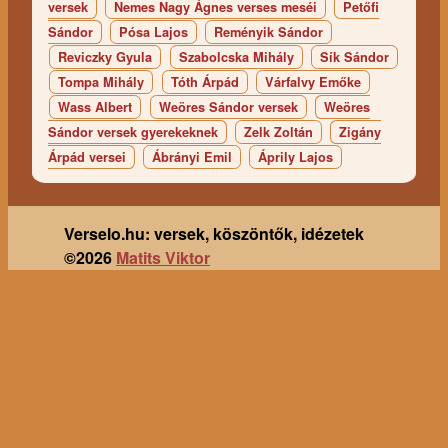
versek
Nemes Nagy Ágnes verses meséi
Petőfi
Sándor
Pósa Lajos
Reményik Sándor
Reviczky Gyula
Szabolcska Mihály
Sík Sándor
Tompa Mihály
Tóth Árpád
Várfalvy Emőke
Wass Albert
Weöres Sándor versek
Weöres
Sándor versek gyerekeknek
Zelk Zoltán
Zigány
Árpád versei
Ábrányi Emil
Áprily Lajos
Verselo.hu: versek, köszöntők, idézetek
©2026
Matits Viktor