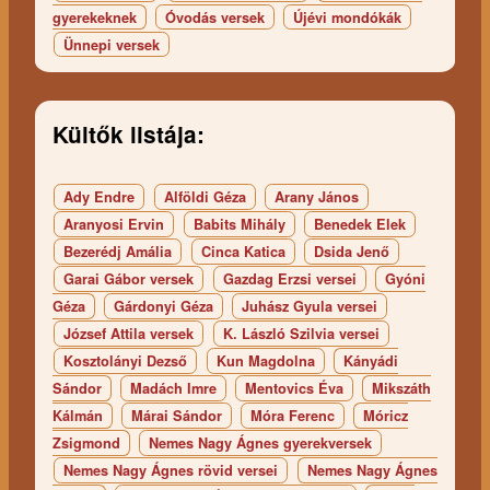
gyerekeknek
Óvodás versek
Újévi mondókák
Ünnepi versek
Kültők listája:
Ady Endre
Alföldi Géza
Arany János
Aranyosi Ervin
Babits Mihály
Benedek Elek
Bezerédj Amália
Cinca Katica
Dsida Jenő
Garai Gábor versek
Gazdag Erzsi versei
Gyóni
Géza
Gárdonyi Géza
Juhász Gyula versei
József Attila versek
K. László Szilvia versei
Kosztolányi Dezső
Kun Magdolna
Kányádi
Sándor
Madách Imre
Mentovics Éva
Mikszáth
Kálmán
Márai Sándor
Móra Ferenc
Móricz
Zsigmond
Nemes Nagy Ágnes gyerekversek
Nemes Nagy Ágnes rövid versei
Nemes Nagy Ágnes