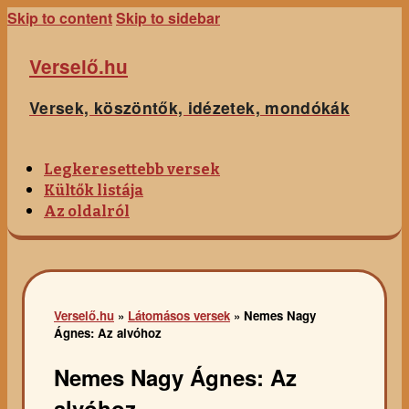
Skip to content
Skip to sidebar
Verselő.hu
Versek, köszöntők, idézetek, mondókák
Legkeresettebb versek
Kültők listája
Az oldalról
Verselő.hu
»
Látomásos versek
»
Nemes Nagy
Ágnes: Az alvóhoz
Nemes Nagy Ágnes: Az
alvóhoz