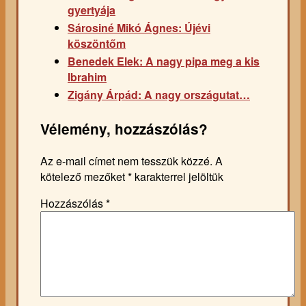
gyertyája
Sárosiné Mikó Ágnes: Újévi
köszöntőm
Benedek Elek: A nagy pipa meg a kis
Ibrahim
Zigány Árpád: A nagy országutat…
Vélemény, hozzászólás?
Az e-mail címet nem tesszük közzé.
A
kötelező mezőket
*
karakterrel jelöltük
Hozzászólás
*