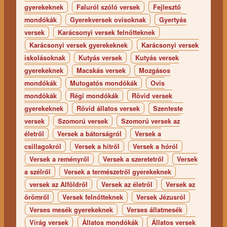
gyerekeknek
Faluról szóló versek
Fejlesztő
mondókák
Gyerekversek ovisoknak
Gyertyás
versek
Karácsonyi versek felnőtteknek
Karácsonyi versek gyerekeknek
Karácsonyi versek
iskolásoknak
Kutyás versek
Kutyás versek
gyerekeknek
Macskás versek
Mozgásos
mondókák
Mutogatós mondókák
Ovis
mondókák
Régi mondókák
Rövid versek
gyerekeknek
Rövid állatos versek
Szenteste
versek
Szomorú versek
Szomorú versek az
életről
Versek a bátorságról
Versek a
csillagokról
Versek a hitről
Versek a hóról
Versek a reményről
Versek a szeretetről
Versek
a szélről
Versek a természetről gyerekeknek
versek az Alföldről
Versek az életről
Versek az
örömről
Versek felnőtteknek
Versek Jézusról
Verses mesék gyerekeknek
Verses állatmesék
Virág versek
Állatos mondókák
Állatos versek