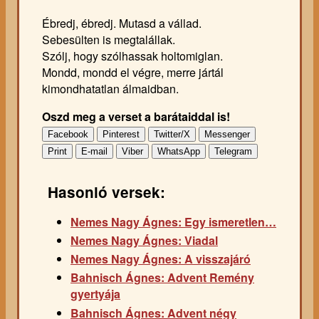
Ébredj, ébredj. Mutasd a vállad.
Sebesülten is megtalállak.
Szólj, hogy szólhassak holtomiglan.
Mondd, mondd el végre, merre jártál
kimondhatatlan álmaidban.
Oszd meg a verset a barátaiddal is!
Facebook
Pinterest
Twitter/X
Messenger
Print
E-mail
Viber
WhatsApp
Telegram
Hasonló versek:
Nemes Nagy Ágnes: Egy ismeretlen…
Nemes Nagy Ágnes: Viadal
Nemes Nagy Ágnes: A visszajáró
Bahnisch Ágnes: Advent Remény
gyertyája
Bahnisch Ágnes: Advent négy