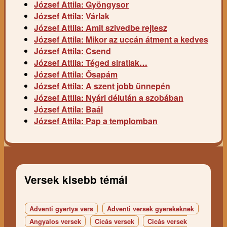
József Attila: Gyöngysor
József Attila: Várlak
József Attila: Amit szivedbe rejtesz
József Attila: Mikor az uccán átment a kedves
József Attila: Csend
József Attila: Téged siratlak…
József Attila: Ősapám
József Attila: A szent jobb ünnepén
József Attila: Nyári délután a szobában
József Attila: Baál
József Attila: Pap a templomban
Versek kisebb témái
Adventi gyertya vers
Adventi versek gyerekeknek
Angyalos versek
Cicás versek
Cicás versek