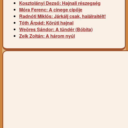
Kosztolányi Dezső: Hajnali részegség
Móra Ferenc: A cinege cipője
Radnóti Miklós: Járkálj csak, halálraitélt!
Tóth Árpád: Körúti hajnal
Weöres Sándor: A tündér (Bóbita)
Zelk Zoltán: A három nyúl