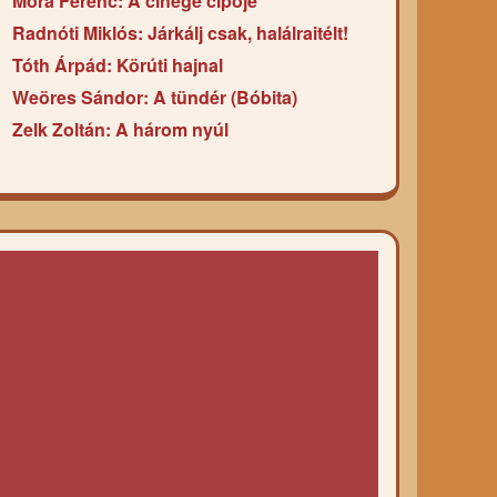
Móra Ferenc: A cinege cipője
Radnóti Miklós: Járkálj csak, halálraitélt!
Tóth Árpád: Körúti hajnal
Weöres Sándor: A tündér (Bóbita)
Zelk Zoltán: A három nyúl