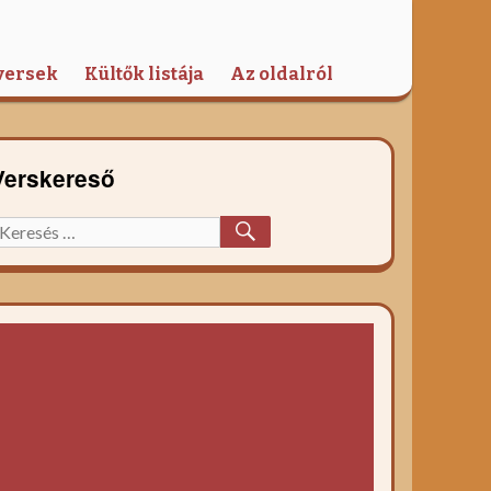
versek
Kültők listája
Az oldalról
Verskereső
KERESÉS
eresett
őzelék
ecept: