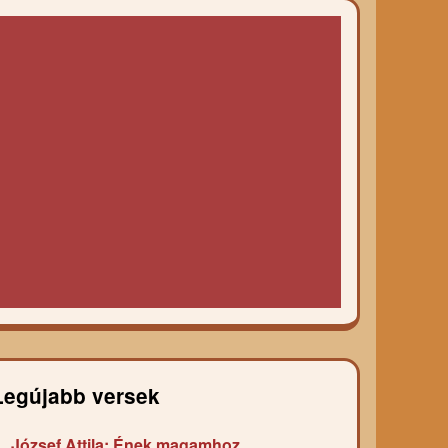
Legújabb versek
József Attila: Ének magamhoz