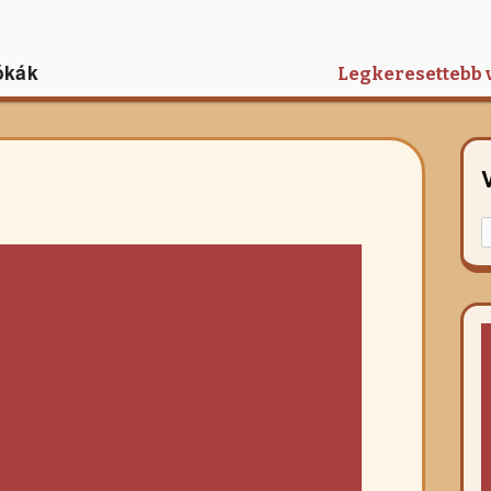
ókák
Legkeresettebb 
K
f
r