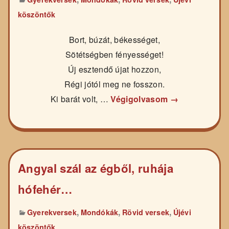
köszöntők
Bort, búzát, békességet,
Sötétségben fényességet!
Új esztendő újat hozzon,
Régi jótól meg ne fosszon.
Ki barát volt, …
Végigolvasom →
Angyal szál az égből, ruhája
hófehér…
,
,
,
Gyerekversek
Mondókák
Rövid versek
Újévi
köszöntők