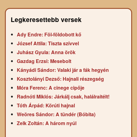
Legkeresettebb versek
Ady Endre: Föl-földobott kő
József Attila: Tiszta szívvel
Juhász Gyula: Anna örök
Gazdag Erzsi: Mesebolt
Kányádi Sándor: Valaki jár a fák hegyén
Kosztolányi Dezső: Hajnali részegség
Móra Ferenc: A cinege cipője
Radnóti Miklós: Járkálj csak, halálraitélt!
Tóth Árpád: Körúti hajnal
Weöres Sándor: A tündér (Bóbita)
Zelk Zoltán: A három nyúl