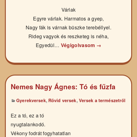
Várlak
Egyre várlak. Harmatos a gyep,
Nagy fák is várnak büszke terebéllyel.
Rideg vagyok és reszketeg is néha,
Egyedül…
Végigolvasom →
Nemes Nagy Ágnes: Tó és fűzfa
,
,
Gyerekversek
Rövid versek
Versek a természetről
Ez a tó, ez a tó
nyugtalankodó.
Vékony fodrát fogyhatatlan