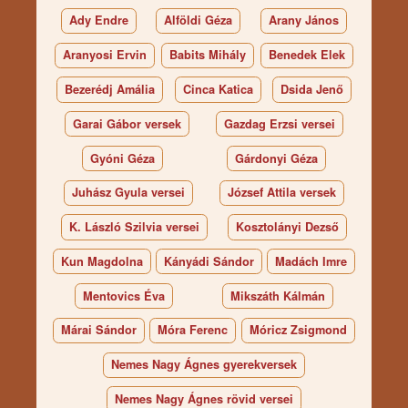
Ady Endre
Alföldi Géza
Arany János
Aranyosi Ervin
Babits Mihály
Benedek Elek
Bezerédj Amália
Cinca Katica
Dsida Jenő
Garai Gábor versek
Gazdag Erzsi versei
Gyóni Géza
Gárdonyi Géza
Juhász Gyula versei
József Attila versek
K. László Szilvia versei
Kosztolányi Dezső
Kun Magdolna
Kányádi Sándor
Madách Imre
Mentovics Éva
Mikszáth Kálmán
Márai Sándor
Móra Ferenc
Móricz Zsigmond
Nemes Nagy Ágnes gyerekversek
Nemes Nagy Ágnes rövid versei