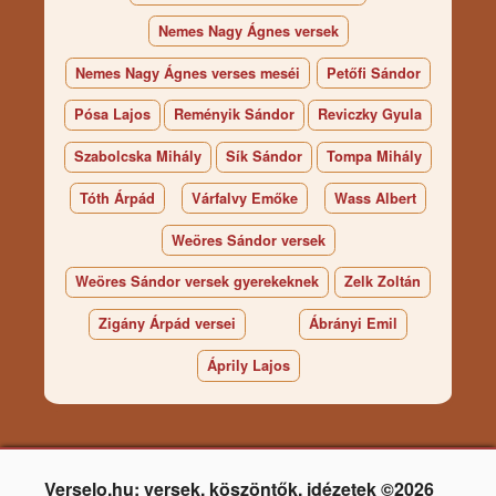
Nemes Nagy Ágnes versek
Nemes Nagy Ágnes verses meséi
Petőfi Sándor
Pósa Lajos
Reményik Sándor
Reviczky Gyula
Szabolcska Mihály
Sík Sándor
Tompa Mihály
Tóth Árpád
Várfalvy Emőke
Wass Albert
Weöres Sándor versek
Weöres Sándor versek gyerekeknek
Zelk Zoltán
Zigány Árpád versei
Ábrányi Emil
Áprily Lajos
Verselo.hu: versek, köszöntők, idézetek ©2026