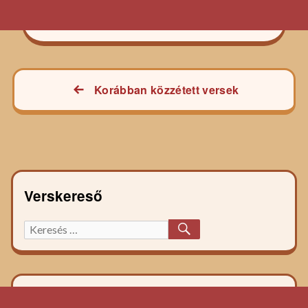
Bejegyzés
Korábban közzétett versek
navigáció
Verskereső
KERESÉS
Keresett
főzelék
recept: