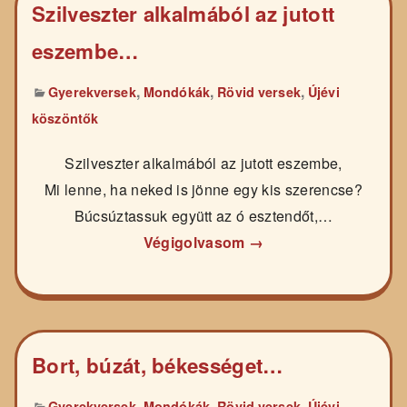
Szilveszter alkalmából az jutott
eszembe…
,
,
,
Gyerekversek
Mondókák
Rövid versek
Újévi
köszöntők
Szilveszter alkalmából az jutott eszembe,
Mi lenne, ha neked is jönne egy kis szerencse?
Búcsúztassuk együtt az ó esztendőt,…
Végigolvasom →
Bort, búzát, békességet…
,
,
,
Gyerekversek
Mondókák
Rövid versek
Újévi