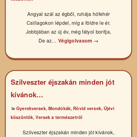
Angyal szál az égből, ruhája hófehér
Csillagokon lépdel, míg a földre le ér.
Jobbjában az új év, még fátyol borítja,
De az…
Végigolvasom →
Szilveszter éjszakán minden jót
kívánok…
,
,
,
Gyerekversek
Mondókák
Rövid versek
Újévi
,
köszöntők
Versek a természetről
Szilveszter éjszakán minden jót kívánok,