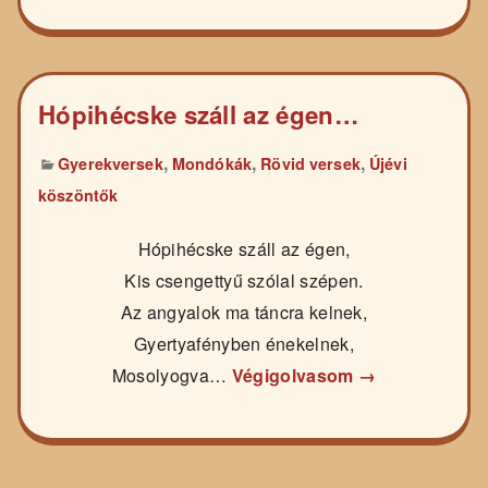
Hópihécske száll az égen…
,
,
,
Gyerekversek
Mondókák
Rövid versek
Újévi
köszöntők
Hópihécske száll az égen,
Kis csengettyű szólal szépen.
Az angyalok ma táncra kelnek,
Gyertyafényben énekelnek,
Mosolyogva…
Végigolvasom →