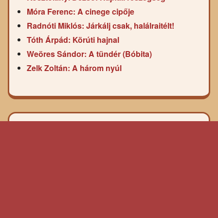
Móra Ferenc: A cinege cipője
Radnóti Miklós: Járkálj csak, halálraitélt!
Tóth Árpád: Körúti hajnal
Weöres Sándor: A tündér (Bóbita)
Zelk Zoltán: A három nyúl