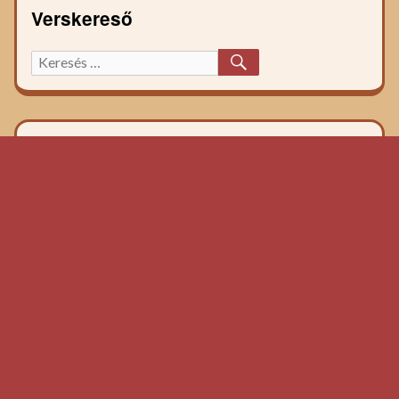
Verskereső
KERESÉS
Keresett
főzelék
recept: