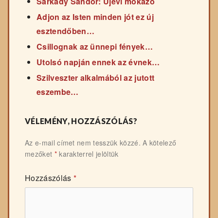
Sarkady Sándor: Újévi mókázó
Adjon az Isten minden jót ez új
esztendőben…
Csillognak az ünnepi fények…
Utolsó napján ennek az évnek…
Szilveszter alkalmából az jutott
eszembe…
VÉLEMÉNY, HOZZÁSZÓLÁS?
Az e-mail címet nem tesszük közzé.
A kötelező
mezőket
*
karakterrel jelöltük
Hozzászólás
*