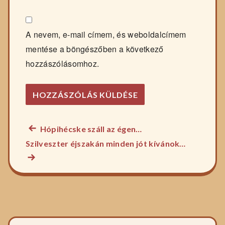
A nevem, e-mail címem, és weboldalcímem
mentése a böngészőben a következő
hozzászólásomhoz.
Előző
Hópihécske száll az égen…
Bejegyzés
főzelék
Következ
Szilveszter éjszakán minden jót kívánok…
navigáció
recept:
főzelék
recept: