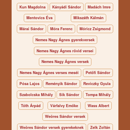
Kun Magdolna
Kányádi Sándor
Madách Imre
Mentovics Éva
Mikszáth Kálmán
Márai Sándor
Móra Ferenc
Móricz Zsigmond
Nemes Nagy Ágnes gyerekversek
Nemes Nagy Ágnes rövid versei
Nemes Nagy Ágnes versek
Nemes Nagy Ágnes verses meséi
Petőfi Sándor
Pósa Lajos
Reményik Sándor
Reviczky Gyula
Szabolcska Mihály
Sík Sándor
Tompa Mihály
Tóth Árpád
Várfalvy Emőke
Wass Albert
Weöres Sándor versek
Weöres Sándor versek gyerekeknek
Zelk Zoltán