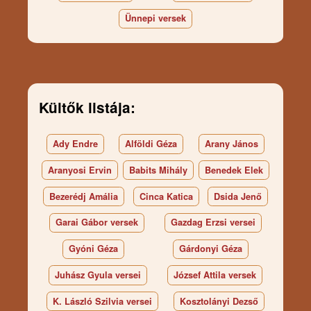
Ünnepi versek
Kültők listája:
Ady Endre
Alföldi Géza
Arany János
Aranyosi Ervin
Babits Mihály
Benedek Elek
Bezerédj Amália
Cinca Katica
Dsida Jenő
Garai Gábor versek
Gazdag Erzsi versei
Gyóni Géza
Gárdonyi Géza
Juhász Gyula versei
József Attila versek
K. László Szilvia versei
Kosztolányi Dezső