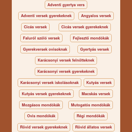
Adventi gyertya vers
Adventi versek gyerekeknek
Angyalos versek
Cicás versek
Cicás versek gyerekeknek
Faluról szóló versek
Fejlesztő mondókák
Gyerekversek ovisoknak
Gyertyás versek
Karácsonyi versek felnőtteknek
Karácsonyi versek gyerekeknek
Karácsonyi versek iskolásoknak
Kutyás versek
Kutyás versek gyerekeknek
Macskás versek
Mozgásos mondókák
Mutogatós mondókák
Ovis mondókák
Régi mondókák
Rövid versek gyerekeknek
Rövid állatos versek