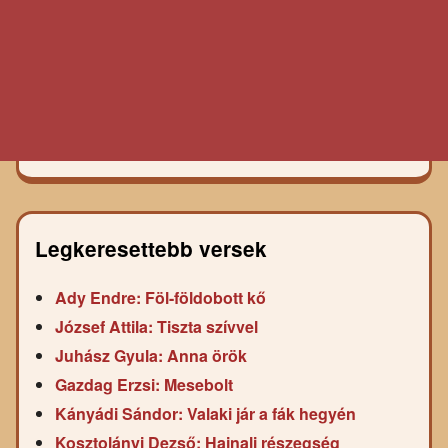
Legkeresettebb versek
Ady Endre: Föl-földobott kő
József Attila: Tiszta szívvel
Juhász Gyula: Anna örök
Gazdag Erzsi: Mesebolt
Kányádi Sándor: Valaki jár a fák hegyén
Kosztolányi Dezső: Hajnali részegség