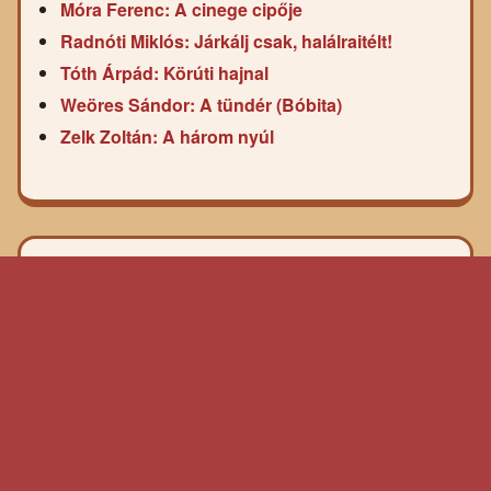
Móra Ferenc: A cinege cipője
Radnóti Miklós: Járkálj csak, halálraitélt!
Tóth Árpád: Körúti hajnal
Weöres Sándor: A tündér (Bóbita)
Zelk Zoltán: A három nyúl