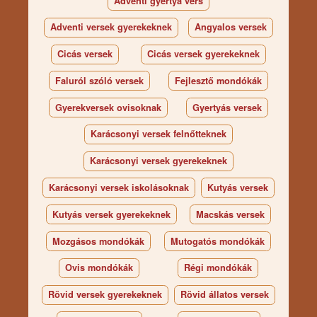
Adventi gyertya vers
Adventi versek gyerekeknek
Angyalos versek
Cicás versek
Cicás versek gyerekeknek
Faluról szóló versek
Fejlesztő mondókák
Gyerekversek ovisoknak
Gyertyás versek
Karácsonyi versek felnőtteknek
Karácsonyi versek gyerekeknek
Karácsonyi versek iskolásoknak
Kutyás versek
Kutyás versek gyerekeknek
Macskás versek
Mozgásos mondókák
Mutogatós mondókák
Ovis mondókák
Régi mondókák
Rövid versek gyerekeknek
Rövid állatos versek