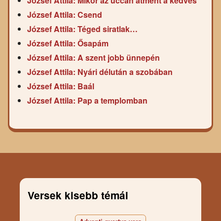
József Attila: Mikor az uccán átment a kedves
József Attila: Csend
József Attila: Téged siratlak…
József Attila: Ősapám
József Attila: A szent jobb ünnepén
József Attila: Nyári délután a szobában
József Attila: Baál
József Attila: Pap a templomban
Versek kisebb témái