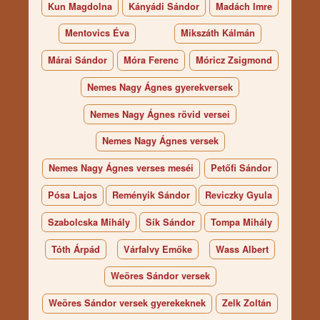
Kun Magdolna
Kányádi Sándor
Madách Imre
Mentovics Éva
Mikszáth Kálmán
Márai Sándor
Móra Ferenc
Móricz Zsigmond
Nemes Nagy Ágnes gyerekversek
Nemes Nagy Ágnes rövid versei
Nemes Nagy Ágnes versek
Nemes Nagy Ágnes verses meséi
Petőfi Sándor
Pósa Lajos
Reményik Sándor
Reviczky Gyula
Szabolcska Mihály
Sík Sándor
Tompa Mihály
Tóth Árpád
Várfalvy Emőke
Wass Albert
Weöres Sándor versek
Weöres Sándor versek gyerekeknek
Zelk Zoltán