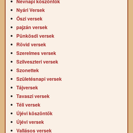
Névnapi köszöntők
Nyári Versek
Őszi versek
pajzán versek
Pünkösdi versek
Rövid versek
Szerelmes versek
Szilveszteri versek
Szonettek
Születésnapi versek
Tájversek
Tavaszi versek
Téli versek
Újévi köszöntők
Újévi versek
Vallásos versek