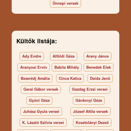
Ünnepi versek
Kültők listája:
Ady Endre
Alföldi Géza
Arany János
Aranyosi Ervin
Babits Mihály
Benedek Elek
Bezerédj Amália
Cinca Katica
Dsida Jenő
Garai Gábor versek
Gazdag Erzsi versei
Gyóni Géza
Gárdonyi Géza
Juhász Gyula versei
József Attila versek
K. László Szilvia versei
Kosztolányi Dezső