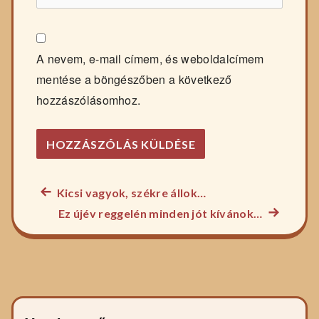
A nevem, e-mail címem, és weboldalcímem
mentése a böngészőben a következő
hozzászólásomhoz.
Előző
Kicsi vagyok, székre állok…
Bejegyzés
főzelék
Következ
Ez újév reggelén minden jót kívánok…
navigáció
recept:
főzelék
recept: