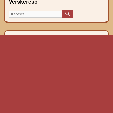
Verskereső
KERESÉS
Keresett
főzelék
recept: