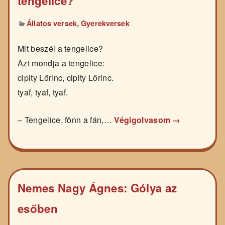
tengelice?
,
Állatos versek
Gyerekversek
Mit beszél a tengelice?
Azt mondja a tengelice:
cipity Lőrinc, cipity Lőrinc.
tyaf, tyaf, tyaf.
– Tengelice, fönn a fán,…
Végigolvasom →
Nemes Nagy Ágnes: Gólya az
esőben