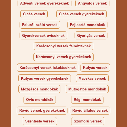
Adventi versek gyerekeknek
Angyalos versek
Cicás versek
Cicás versek gyerekeknek
Faluról szóló versek
Fejlesztő mondókák
Gyerekversek ovisoknak
Gyertyás versek
Karácsonyi versek felnőtteknek
Karácsonyi versek gyerekeknek
Karácsonyi versek iskolásoknak
Kutyás versek
Kutyás versek gyerekeknek
Macskás versek
Mozgásos mondókák
Mutogatós mondókák
Ovis mondókák
Régi mondókák
Rövid versek gyerekeknek
Rövid állatos versek
Szenteste versek
Szomorú versek