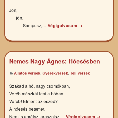
Jön,
jön,
Sampusz,…
Végigolvasom →
Nemes Nagy Ágnes: Hóesésben
,
,
Állatos versek
Gyerekversek
Téli versek
Szakad a hó, nagy csomókban,
Veréb mászkál lent a hóban.
Veréb! Elment az eszed?
A hóesés betemet.
Nem is ugrálsz, araszolsz,…
Végigolvasom →