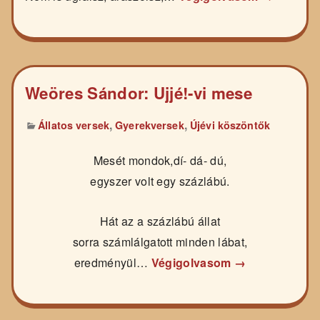
Weöres Sándor: Ujjé!-vi mese
,
,
Állatos versek
Gyerekversek
Újévi köszöntők
Mesét mondok,dí- dá- dú,
egyszer volt egy százlábú.
Hát az a százlábú állat
sorra számlálgatott minden lábat,
eredményül…
Végigolvasom →