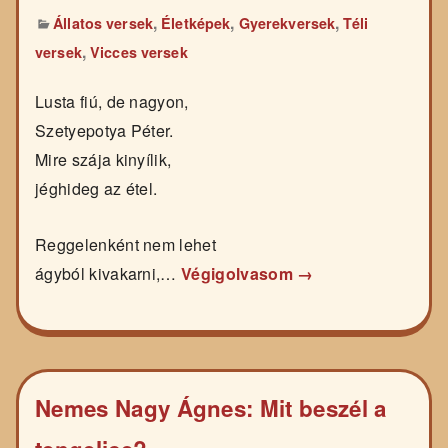
,
,
,
Állatos versek
Életképek
Gyerekversek
Téli
,
versek
Vicces versek
Lusta fiú, de nagyon,
Szetyepotya Péter.
Mire szája kinyílik,
jéghideg az étel.
Reggelenként nem lehet
ágyból kivakarni,…
Végigolvasom →
Nemes Nagy Ágnes: Mit beszél a