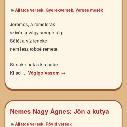
,
,
Állatos versek
Gyerekversek
Verses mesék
Jeromos, a remeterák
szívén a vágy serege rág.
Sötét a víz feneke:
nem lesz többé remete.
Sírnak-rínak a kis halak:
Ki ad …
Végigolvasom →
Nemes Nagy Ágnes: Jön a kutya
,
Állatos versek
Rövid versek