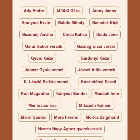
Ady Endre
Alföldi Géza
Arany János
Aranyosi Ervin
Babits Mihály
Benedek Elek
Bezerédj Amália
Cinca Katica
Dsida Jenő
Garai Gábor versek
Gazdag Erzsi versei
Gyóni Géza
Gárdonyi Géza
Juhász Gyula versei
József Attila versek
K. László Szilvia versei
Kosztolányi Dezső
Kun Magdolna
Kányádi Sándor
Madách Imre
Mentovics Éva
Mikszáth Kálmán
Márai Sándor
Móra Ferenc
Móricz Zsigmond
Nemes Nagy Ágnes gyerekversek