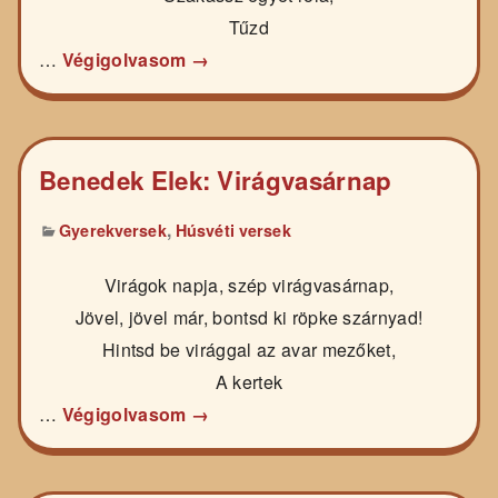
Tűzd
…
Végigolvasom →
Benedek Elek: Virágvasárnap
,
Gyerekversek
Húsvéti versek
Virágok napja, szép virágvasárnap,
Jövel, jövel már, bontsd ki röpke szárnyad!
Hintsd be virággal az avar mezőket,
A kertek
…
Végigolvasom →