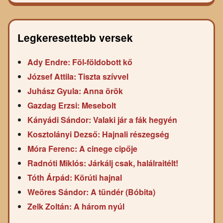
Legkeresettebb versek
Ady Endre: Föl-földobott kő
József Attila: Tiszta szívvel
Juhász Gyula: Anna örök
Gazdag Erzsi: Mesebolt
Kányádi Sándor: Valaki jár a fák hegyén
Kosztolányi Dezső: Hajnali részegség
Móra Ferenc: A cinege cipője
Radnóti Miklós: Járkálj csak, halálraitélt!
Tóth Árpád: Körúti hajnal
Weöres Sándor: A tündér (Bóbita)
Zelk Zoltán: A három nyúl