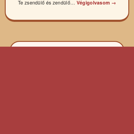
Te zsendülő és zendülő…
Végigolvasom →