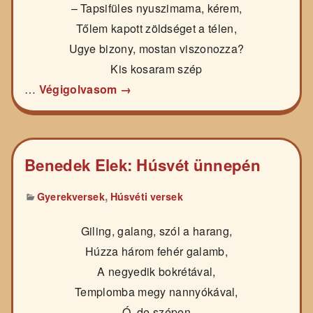
– Tapsifüles nyuszimama, kérem,
Tőlem kapott zöldséget a télen,
Ugye bizony, mostan viszonozza?
Kis kosaram szép
…
Végigolvasom →
Benedek Elek: Húsvét ünnepén
,
Gyerekversek
Húsvéti versek
Giling, galang, szól a harang,
Húzza három fehér galamb,
A negyedik bokrétával,
Templomba megy nannyókával,
Ó, de szépen