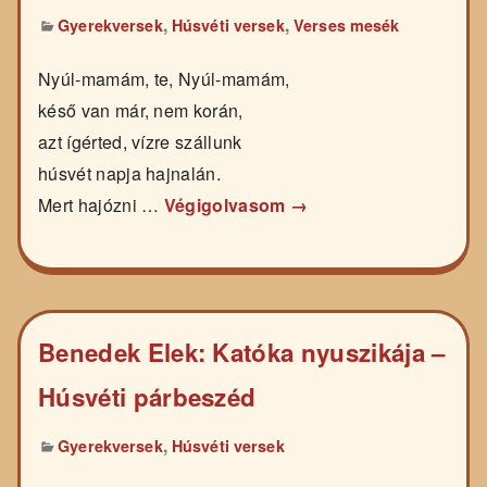
,
,
Gyerekversek
Húsvéti versek
Verses mesék
Nyúl-mamám, te, Nyúl-mamám,
késő van már, nem korán,
azt ígérted, vízre szállunk
húsvét napja hajnalán.
Mert hajózni …
Végigolvasom →
Benedek Elek: Katóka nyuszikája –
Húsvéti párbeszéd
,
Gyerekversek
Húsvéti versek