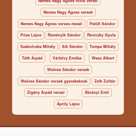
Nemes Nagy Ágnes rövid versei
Nemes Nagy Ágnes versek
Nemes Nagy Ágnes verses meséi
Petőfi Sándor
Pósa Lajos
Reményik Sándor
Reviczky Gyula
Szabolcska Mihály
Sík Sándor
Tompa Mihály
Tóth Árpád
Várfalvy Emőke
Wass Albert
Weöres Sándor versek
Weöres Sándor versek gyerekeknek
Zelk Zoltán
Zigány Árpád versei
Ábrányi Emil
Áprily Lajos