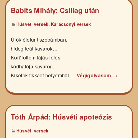
Babits Mihály: Csillag után
,
Húsvéti versek
Karácsonyi versek
Ülök életunt szobámban,
hideg teát kavarok…
Körülöttem fájás-félés
ködhálója kavarog.
Kikelek tikkadt helyemből,…
Végigolvasom →
Tóth Árpád: Húsvéti apoteózis
Húsvéti versek