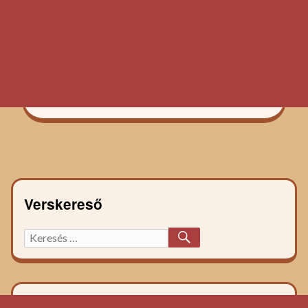
Verskereső
KERESÉS
Keresett
főzelék
recept: