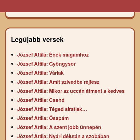
Legújabb versek
József Attila: Ének magamhoz
József Attila: Gyöngysor
József Attila: Várlak
József Attila: Amit szivedbe rejtesz
József Attila: Mikor az uccán átment a kedves
József Attila: Csend
József Attila: Téged siratlak…
József Attila: Ősapám
József Attila: A szent jobb ünnepén
József Attila: Nyári délután a szobában