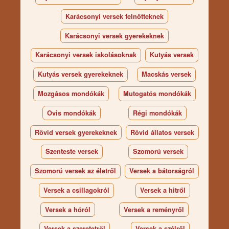
Karácsonyi versek felnőtteknek
Karácsonyi versek gyerekeknek
Karácsonyi versek iskolásoknak
Kutyás versek
Kutyás versek gyerekeknek
Macskás versek
Mozgásos mondókák
Mutogatós mondókák
Ovis mondókák
Régi mondókák
Rövid versek gyerekeknek
Rövid állatos versek
Szenteste versek
Szomorú versek
Szomorú versek az életről
Versek a bátorságról
Versek a csillagokról
Versek a hitről
Versek a hóról
Versek a reményről
Versek a szeretetről
Versek a szélről