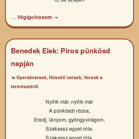
…
Végigolvasom →
Benedek Elek: Piros pünkösd
napján
,
,
Gyerekversek
Húsvéti versek
Versek a
természetről
Nyílik már, nyílik már
A pünkösdi rózsa,
Eredj, lányom, gyöngyvirágom,
Szakassz egyet róla.
Szakassz egyet róla,