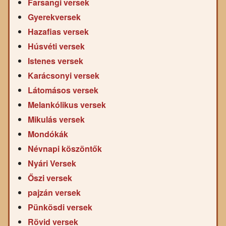
Farsangi versek
Gyerekversek
Hazafias versek
Húsvéti versek
Istenes versek
Karácsonyi versek
Látomásos versek
Melankólikus versek
Mikulás versek
Mondókák
Névnapi köszöntők
Nyári Versek
Őszi versek
pajzán versek
Pünkösdi versek
Rövid versek