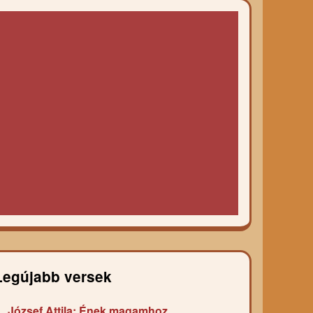
Legújabb versek
József Attila: Ének magamhoz