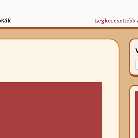
ókák
Legkeresettebb 
K
f
r