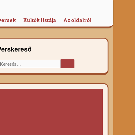
versek
Kültők listája
Az oldalról
Verskereső
eresett
KERESÉS
őzelék
ecept: