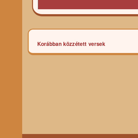
Bejegyzés
Korábban közzétett versek
navigáció