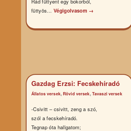
Rád füttyent egy bokorból,
füttyös…
Végigolvasom →
Gazdag Erzsi: Fecskehíradó
,
,
Állatos versek
Rövid versek
Tavaszi versek
-Csivitt – csivitt, zeng a szó,
szól a fecskehíradó.
Tegnap óta hallgatom;