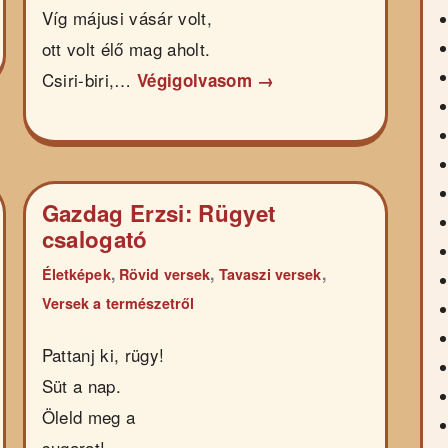
Víg májusi vásár volt,
ott volt élő mag aholt.
Csiri-biri,…
Végigolvasom →
Gazdag Erzsi: Rügyet
csalogató
,
,
,
Életképek
Rövid versek
Tavaszi versek
Versek a természetről
Pattanj ki, rügy!
Süt a nap.
Öleld meg a
sugarat!