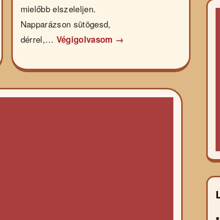
mielőbb elszeleljen.
Napparázson sütögesd,
dérrel,…
Végigolvasom →