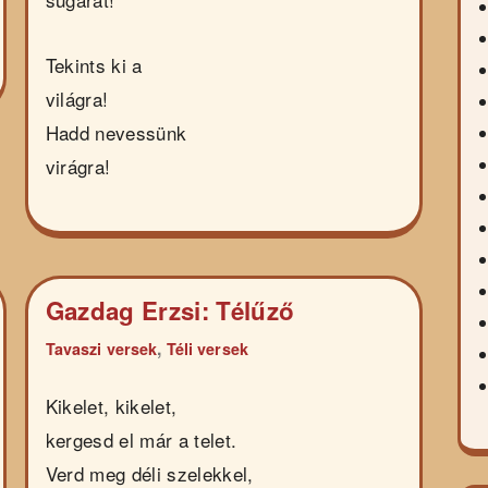
Tekints ki a
világra!
Hadd nevessünk
virágra!
Gazdag Erzsi: Télűző
,
Tavaszi versek
Téli versek
Kikelet, kikelet,
kergesd el már a telet.
Verd meg déli szelekkel,