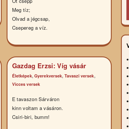
Öt csepp
Meg tíz;
Olvad a jégcsap,
Csepereg a víz.
Gazdag Erzsi: Víg vásár
,
,
,
Életképek
Gyerekversek
Tavaszi versek
Vicces versek
E tavaszon Sárváron
kinn voltam a vásáron.
Csiri-biri, bumm!