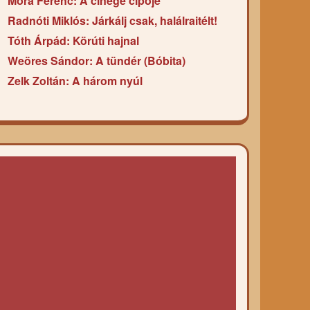
Móra Ferenc: A cinege cipője
Radnóti Miklós: Járkálj csak, halálraitélt!
Tóth Árpád: Körúti hajnal
Weöres Sándor: A tündér (Bóbita)
Zelk Zoltán: A három nyúl