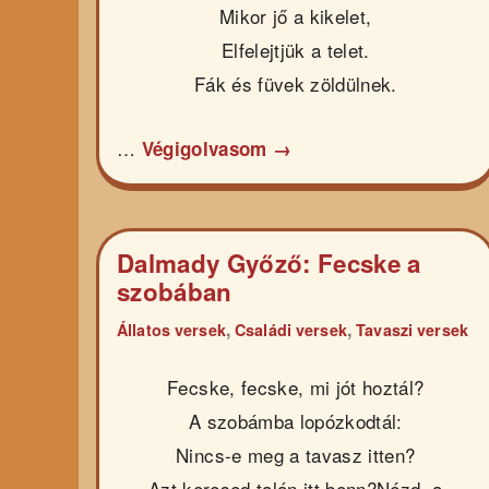
Mikor jő a kikelet,
Elfelejtjük a telet.
Fák és füvek zöldülnek.
…
Végigolvasom →
Dalmady Győző: Fecske a
szobában
,
,
Állatos versek
Családi versek
Tavaszi versek
Fecske, fecske, mi jót hoztál?
A szobámba lopózkodtál:
Nincs-e meg a tavasz itten?
Azt keresed talán itt benn?Nézd, a