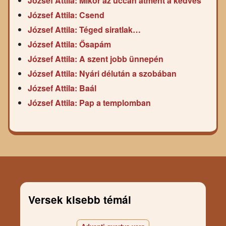
József Attila: Mikor az uccán átment a kedves
József Attila: Csend
József Attila: Téged siratlak…
József Attila: Ősapám
József Attila: A szent jobb ünnepén
József Attila: Nyári délután a szobában
József Attila: Baál
József Attila: Pap a templomban
Versek kisebb témái