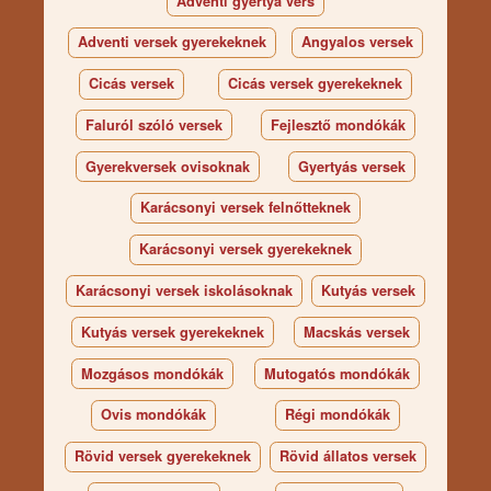
Adventi gyertya vers
Adventi versek gyerekeknek
Angyalos versek
Cicás versek
Cicás versek gyerekeknek
Faluról szóló versek
Fejlesztő mondókák
Gyerekversek ovisoknak
Gyertyás versek
Karácsonyi versek felnőtteknek
Karácsonyi versek gyerekeknek
Karácsonyi versek iskolásoknak
Kutyás versek
Kutyás versek gyerekeknek
Macskás versek
Mozgásos mondókák
Mutogatós mondókák
Ovis mondókák
Régi mondókák
Rövid versek gyerekeknek
Rövid állatos versek