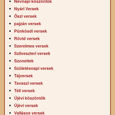
Névnapi köszöntők
Nyári Versek
Őszi versek
pajzán versek
Pünkösdi versek
Rövid versek
Szerelmes versek
Szilveszteri versek
Szonettek
Születésnapi versek
Tájversek
Tavaszi versek
Téli versek
Újévi köszöntők
Újévi versek
Vallásos versek