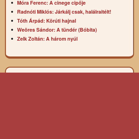
Móra Ferenc: A cinege cipője
Radnóti Miklós: Járkálj csak, halálraitélt!
Tóth Árpád: Körúti hajnal
Weöres Sándor: A tündér (Bóbita)
Zelk Zoltán: A három nyúl