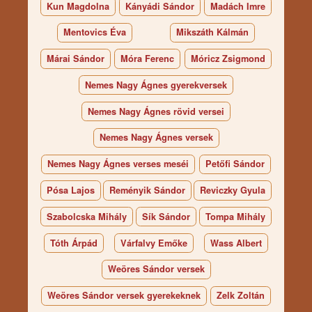
Kun Magdolna
Kányádi Sándor
Madách Imre
Mentovics Éva
Mikszáth Kálmán
Márai Sándor
Móra Ferenc
Móricz Zsigmond
Nemes Nagy Ágnes gyerekversek
Nemes Nagy Ágnes rövid versei
Nemes Nagy Ágnes versek
Nemes Nagy Ágnes verses meséi
Petőfi Sándor
Pósa Lajos
Reményik Sándor
Reviczky Gyula
Szabolcska Mihály
Sík Sándor
Tompa Mihály
Tóth Árpád
Várfalvy Emőke
Wass Albert
Weöres Sándor versek
Weöres Sándor versek gyerekeknek
Zelk Zoltán