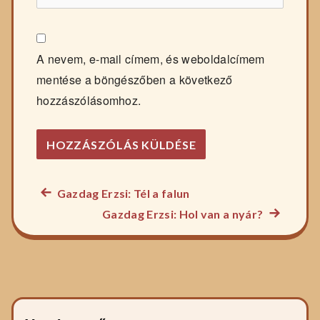
A nevem, e-mail címem, és weboldalcímem
mentése a böngészőben a következő
hozzászólásomhoz.
Előző
Gazdag Erzsi: Tél a falun
Bejegyzés
főzelék
Következ
Gazdag Erzsi: Hol van a nyár?
navigáció
recept:
főzelék
recept: