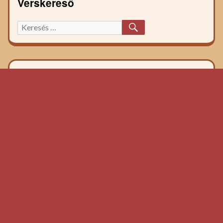
Verskereső
KERESÉS
Keresett
főzelék
recept: