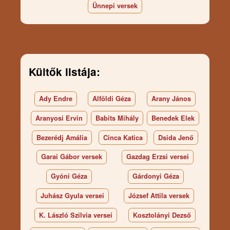
Ünnepi versek
Kültők listája:
Ady Endre
Alföldi Géza
Arany János
Aranyosi Ervin
Babits Mihály
Benedek Elek
Bezerédj Amália
Cinca Katica
Dsida Jenő
Garai Gábor versek
Gazdag Erzsi versei
Gyóni Géza
Gárdonyi Géza
Juhász Gyula versei
József Attila versek
K. László Szilvia versei
Kosztolányi Dezső