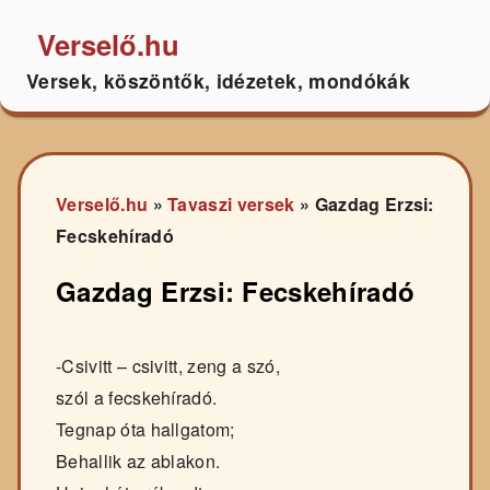
Verselő.hu
Versek, köszöntők, idézetek, mondókák
Verselő.hu
»
Tavaszi versek
»
Gazdag Erzsi:
Fecskehíradó
Gazdag Erzsi: Fecskehíradó
-Csivitt – csivitt, zeng a szó,
szól a fecskehíradó.
Tegnap óta hallgatom;
Behallik az ablakon.