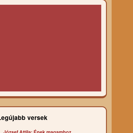
Legújabb versek
József Attila: Ének magamhoz