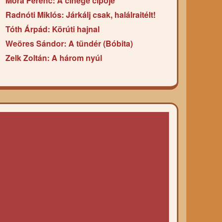
Móra Ferenc: A cinege cipője
Radnóti Miklós: Járkálj csak, halálraitélt!
Tóth Árpád: Körúti hajnal
Weöres Sándor: A tündér (Bóbita)
Zelk Zoltán: A három nyúl