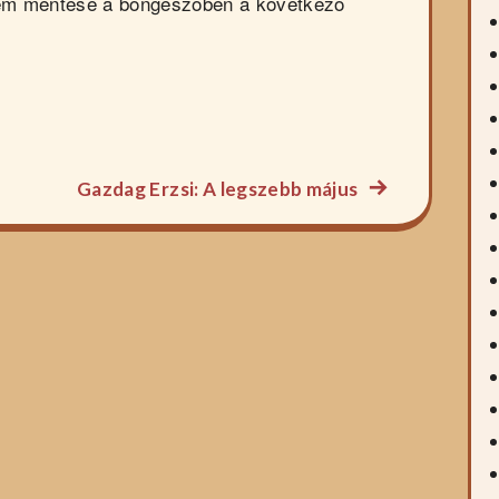
em mentése a böngészőben a következő
Következő
Gazdag Erzsi: A legszebb május
főzelék
recept: