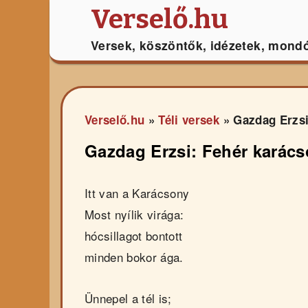
Verselő.hu
Versek, köszöntők, idézetek, mond
Verselő.hu
»
Téli versek
»
Gazdag Erzsi
Gazdag Erzsi: Fehér karác
Itt van a Karácsony
Most nyílik virága:
hócsillagot bontott
minden bokor ága.
Ünnepel a tél is;