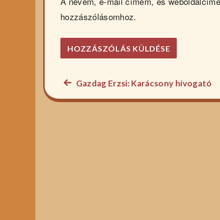
A nevem, e-mail címem, és weboldalcím
hozzászólásomhoz.
Előző
Gazdag Erzsi: Karácsony hívogató
Bejegyzés
főzelék
navigáció
recept: