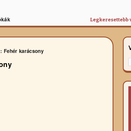
ókák
Legkeresettebb 
: Fehér karácsony
K
sony
f
r