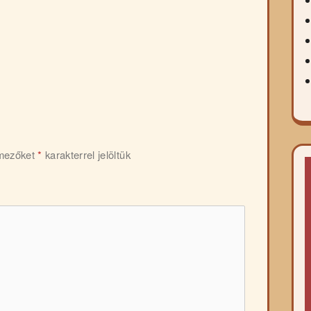
 mezőket
*
karakterrel jelöltük