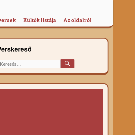
versek
Kültők listája
Az oldalról
Verskereső
KERESÉS
eresett
őzelék
ecept: