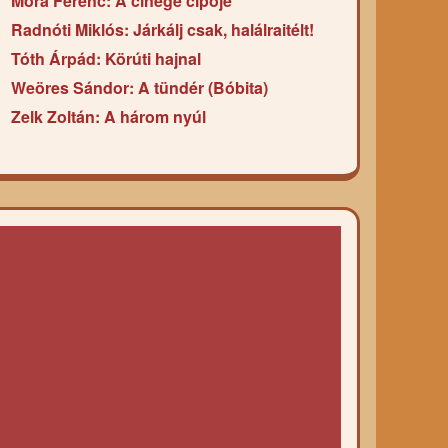
Móra Ferenc: A cinege cipője
Radnóti Miklós: Járkálj csak, halálraitélt!
Tóth Árpád: Körúti hajnal
Weöres Sándor: A tündér (Bóbita)
Zelk Zoltán: A három nyúl