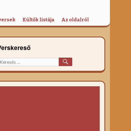
versek
Kültők listája
Az oldalról
Verskereső
KERESÉS
eresett
őzelék
ecept: