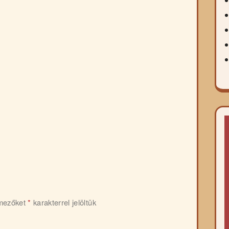
 mezőket
*
karakterrel jelöltük