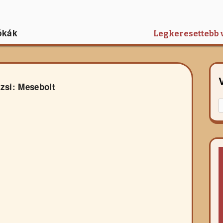
ókák
Legkeresettebb 
zsi: Mesebolt
K
f
r