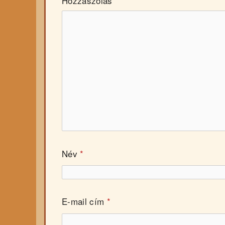
Hozzászólás
*
Név
*
E-mail cím
*