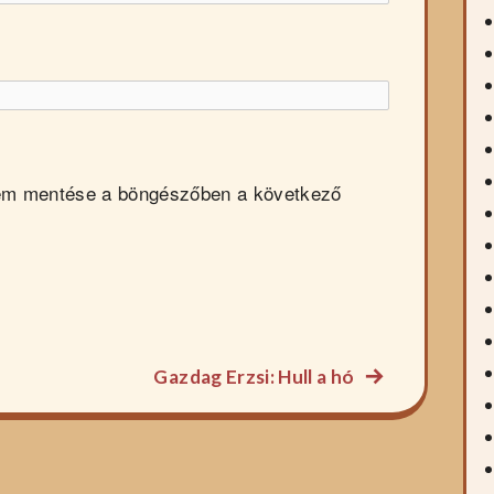
em mentése a böngészőben a következő
Következő
Gazdag Erzsi: Hull a hó
főzelék
recept: