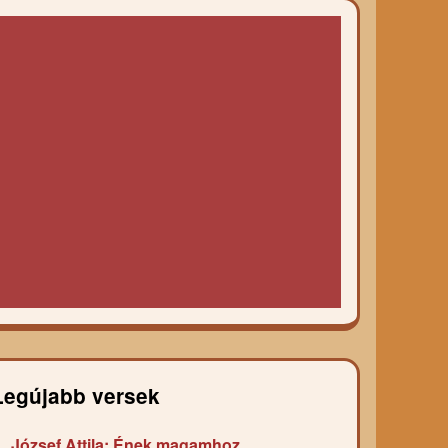
Legújabb versek
József Attila: Ének magamhoz