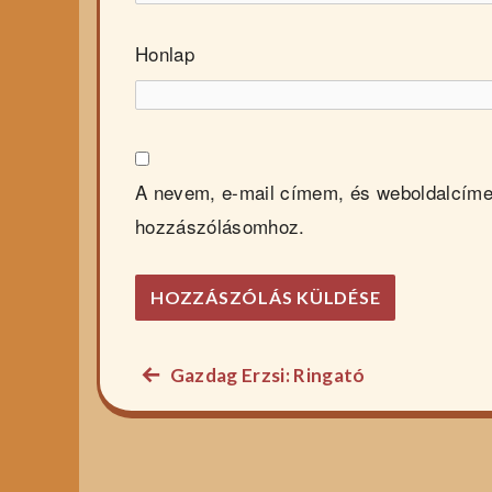
Honlap
A nevem, e-mail címem, és weboldalcím
hozzászólásomhoz.
Előző
Gazdag Erzsi: Ringató
Bejegyzés
főzelék
navigáció
recept: