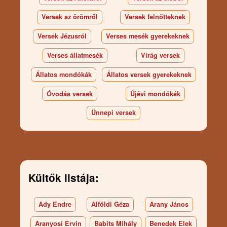
Versek az örömről
Versek felnőtteknek
Versek Jézusról
Verses mesék gyerekeknek
Verses állatmesék
Virág versek
Állatos mondókák
Állatos versek gyerekeknek
Óvodás versek
Újévi mondókák
Ünnepi versek
Kültők listája:
Ady Endre
Alföldi Géza
Arany János
Aranyosi Ervin
Babits Mihály
Benedek Elek