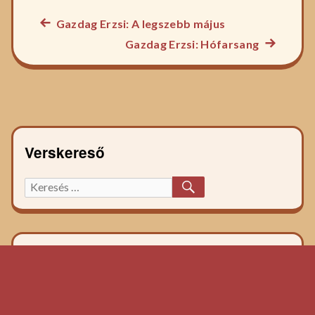
Előző
Gazdag Erzsi: A legszebb május
Bejegyzés
főzelék
Következ
Gazdag Erzsi: Hófarsang
navigáció
recept:
főzelék
recept:
Verskereső
KERESÉS
Keresett
főzelék
recept: