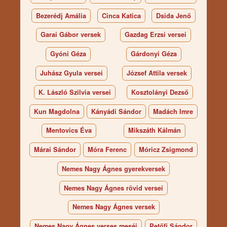
Bezerédj Amália
Cinca Katica
Dsida Jenő
Garai Gábor versek
Gazdag Erzsi versei
Gyóni Géza
Gárdonyi Géza
Juhász Gyula versei
József Attila versek
K. László Szilvia versei
Kosztolányi Dezső
Kun Magdolna
Kányádi Sándor
Madách Imre
Mentovics Éva
Mikszáth Kálmán
Márai Sándor
Móra Ferenc
Móricz Zsigmond
Nemes Nagy Ágnes gyerekversek
Nemes Nagy Ágnes rövid versei
Nemes Nagy Ágnes versek
Nemes Nagy Ágnes verses meséi
Petőfi Sándor