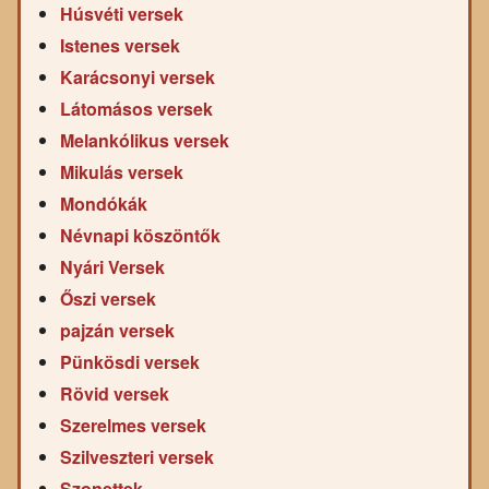
Húsvéti versek
Istenes versek
Karácsonyi versek
Látomásos versek
Melankólikus versek
Mikulás versek
Mondókák
Névnapi köszöntők
Nyári Versek
Őszi versek
pajzán versek
Pünkösdi versek
Rövid versek
Szerelmes versek
Szilveszteri versek
Szonettek