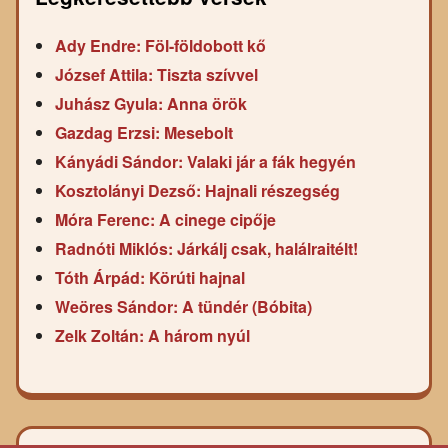
Ady Endre: Föl-földobott kő
József Attila: Tiszta szívvel
Juhász Gyula: Anna örök
Gazdag Erzsi: Mesebolt
Kányádi Sándor: Valaki jár a fák hegyén
Kosztolányi Dezső: Hajnali részegség
Móra Ferenc: A cinege cipője
Radnóti Miklós: Járkálj csak, halálraitélt!
Tóth Árpád: Körúti hajnal
Weöres Sándor: A tündér (Bóbita)
Zelk Zoltán: A három nyúl