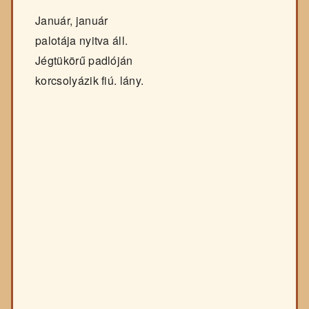
Január, január
palotája nyitva áll.
Jégtükörű padlóján
korcsolyázik fiú. lány.