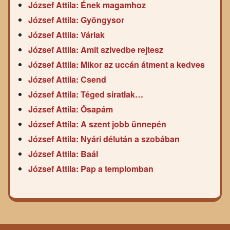
József Attila: Ének magamhoz
József Attila: Gyöngysor
József Attila: Várlak
József Attila: Amit szivedbe rejtesz
József Attila: Mikor az uccán átment a kedves
József Attila: Csend
József Attila: Téged siratlak…
József Attila: Ősapám
József Attila: A szent jobb ünnepén
József Attila: Nyári délután a szobában
József Attila: Baál
József Attila: Pap a templomban