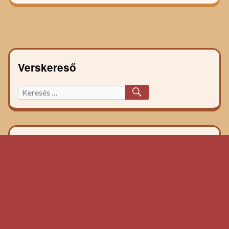
navigáció
Verskereső
KERESÉS
Keresett
főzelék
recept: