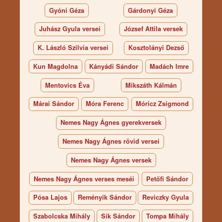
Gyóni Géza
Gárdonyi Géza
Juhász Gyula versei
József Attila versek
K. László Szilvia versei
Kosztolányi Dezső
Kun Magdolna
Kányádi Sándor
Madách Imre
Mentovics Éva
Mikszáth Kálmán
Márai Sándor
Móra Ferenc
Móricz Zsigmond
Nemes Nagy Ágnes gyerekversek
Nemes Nagy Ágnes rövid versei
Nemes Nagy Ágnes versek
Nemes Nagy Ágnes verses meséi
Petőfi Sándor
Pósa Lajos
Reményik Sándor
Reviczky Gyula
Szabolcska Mihály
Sík Sándor
Tompa Mihály