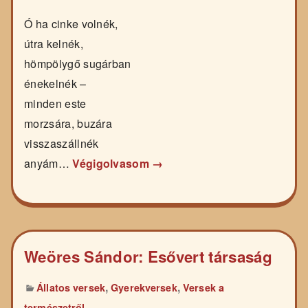
Ó ha cinke volnék,
útra kelnék,
hömpölygő sugárban
énekelnék –
minden este
morzsára, buzára
visszaszállnék
anyám…
Végigolvasom →
Weöres Sándor: Esővert társaság
,
,
Állatos versek
Gyerekversek
Versek a
természetről