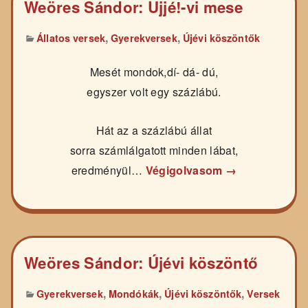
Weöres Sándor: Ujjé!-vi mese
,
,
Állatos versek
Gyerekversek
Újévi köszöntők
Mesét mondok,dí- dá- dú,
egyszer volt egy százlábú.
Hát az a százlábú állat
sorra számlálgatott minden lábat,
eredményül…
Végigolvasom →
Weöres Sándor: Újévi köszöntő
,
,
,
Gyerekversek
Mondókák
Újévi köszöntők
Versek