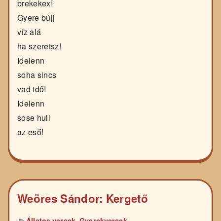
brekekex!
Gyere bújj
víz alá
ha szeretsz!
Idelenn
soha sincs
vad idő!
Idelenn
sose hull
az eső!
Weöres Sándor: Kergető
,
Állatos versek
Gyerekversek