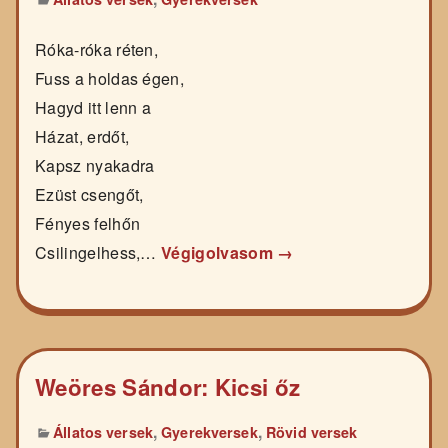
Róka-róka réten,
Fuss a holdas égen,
Hagyd itt lenn a
Házat, erdőt,
Kapsz nyakadra
Ezüst csengőt,
Fényes felhőn
Csilingelhess,…
Végigolvasom →
Weöres Sándor: Kicsi őz
,
,
Állatos versek
Gyerekversek
Rövid versek