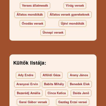
Verses állatmesék
Virág versek
Állatos mondókák
Állatos versek gyerekeknek
Óvodás versek
Újévi mondókák
Ünnepi versek
Kültők listája:
Ady Endre
Alföldi Géza
Arany János
Aranyosi Ervin
Babits Mihály
Benedek Elek
Bezerédj Amália
Cinca Katica
Dsida Jenő
Garai Gábor versek
Gazdag Erzsi versei