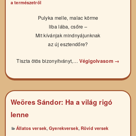
a természetről
Pulyka melle, malac körme
liba lába, csőre –
Mit kívánjak mindnyájunknak
az új esztendőre?
Tiszta ötös bizonyítványt,…
Végigolvasom →
Weöres Sándor: Ha a világ rigó
lenne
,
,
Állatos versek
Gyerekversek
Rövid versek