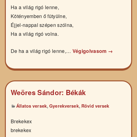
Ha a világ rigó lenne,
Kötényemben ő fütyülne,
Éjjel-nappal szépen szólna,
Ha a világ rigó volna.
De ha a világ rigó lenne,…
Végigolvasom →
Weöres Sándor: Békák
,
,
Állatos versek
Gyerekversek
Rövid versek
Brekekex
brekekex