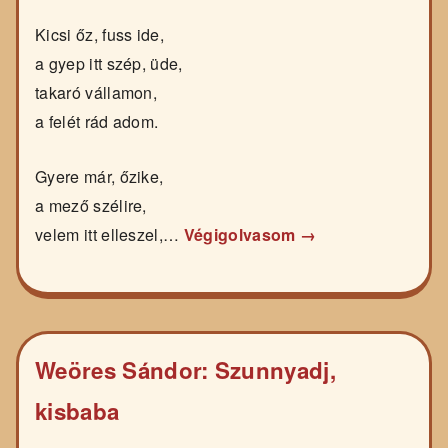
Kicsi őz, fuss ide,
a gyep itt szép, üde,
takaró vállamon,
a felét rád adom.
Gyere már, őzike,
a mező szélire,
velem itt elleszel,…
Végigolvasom →
Weöres Sándor: Szunnyadj,
kisbaba