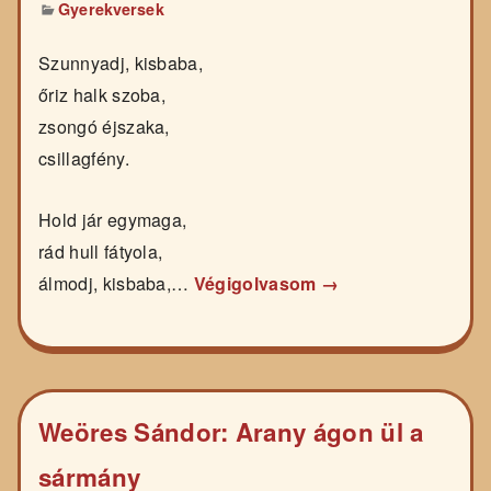
Gyerekversek
Szunnyadj, kisbaba,
őriz halk szoba,
zsongó éjszaka,
csillagfény.
Hold jár egymaga,
rád hull fátyola,
álmodj, kisbaba,…
Végigolvasom →
Weöres Sándor: Arany ágon ül a
sármány