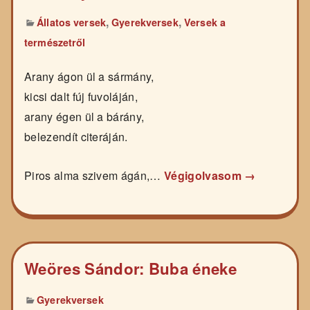
,
,
Állatos versek
Gyerekversek
Versek a
természetről
Arany ágon ül a sármány,
kicsi dalt fúj fuvoláján,
arany égen ül a bárány,
belezendít citeráján.
Piros alma szivem ágán,…
Végigolvasom →
Weöres Sándor: Buba éneke
Gyerekversek