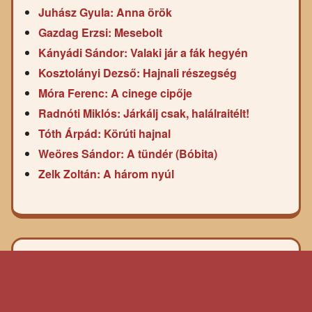
Juhász Gyula: Anna örök
Gazdag Erzsi: Mesebolt
Kányádi Sándor: Valaki jár a fák hegyén
Kosztolányi Dezső: Hajnali részegség
Móra Ferenc: A cinege cipője
Radnóti Miklós: Járkálj csak, halálraitélt!
Tóth Árpád: Körúti hajnal
Weöres Sándor: A tündér (Bóbita)
Zelk Zoltán: A három nyúl