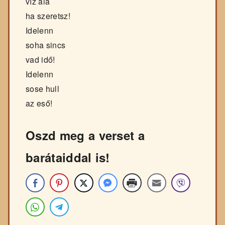
víz alá
ha szeretsz!
Idelenn
soha sincs
vad idő!
Idelenn
sose hull
az eső!
Oszd meg a verset a
barátaiddal is!