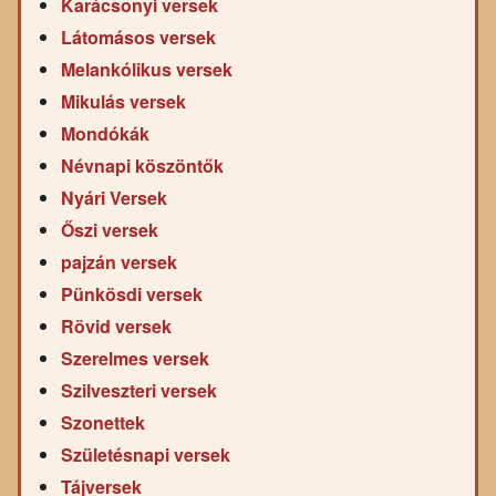
Karácsonyi versek
Látomásos versek
Melankólikus versek
Mikulás versek
Mondókák
Névnapi köszöntők
Nyári Versek
Őszi versek
pajzán versek
Pünkösdi versek
Rövid versek
Szerelmes versek
Szilveszteri versek
Szonettek
Születésnapi versek
Tájversek