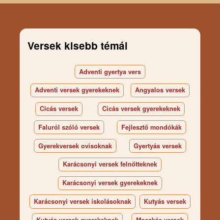
Versek kisebb témái
Adventi gyertya vers
Adventi versek gyerekeknek
Angyalos versek
Cicás versek
Cicás versek gyerekeknek
Faluról szóló versek
Fejlesztő mondókák
Gyerekversek ovisoknak
Gyertyás versek
Karácsonyi versek felnőtteknek
Karácsonyi versek gyerekeknek
Karácsonyi versek iskolásoknak
Kutyás versek
Kutyás versek gyerekeknek
Macskás versek