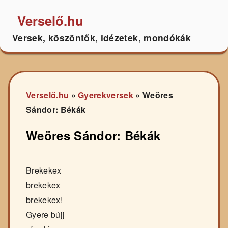
Verselő.hu
Versek, köszöntők, idézetek, mondókák
Verselő.hu
»
Gyerekversek
»
Weöres
Sándor: Békák
Weöres Sándor: Békák
Brekekex
brekekex
brekekex!
Gyere bújj