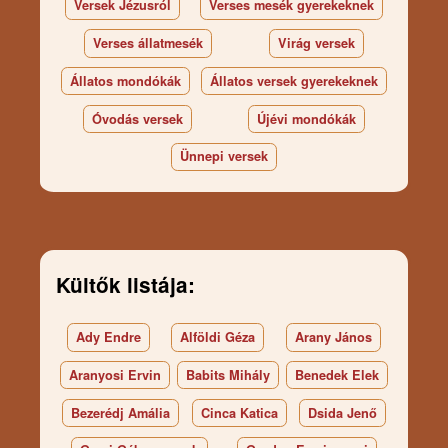
Versek Jézusról
Verses mesék gyerekeknek
Verses állatmesék
Virág versek
Állatos mondókák
Állatos versek gyerekeknek
Óvodás versek
Újévi mondókák
Ünnepi versek
Kültők listája:
Ady Endre
Alföldi Géza
Arany János
Aranyosi Ervin
Babits Mihály
Benedek Elek
Bezerédj Amália
Cinca Katica
Dsida Jenő