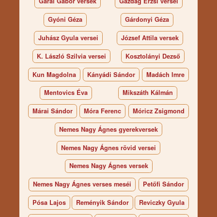
Garai Gábor versek
Gazdag Erzsi versei
Gyóni Géza
Gárdonyi Géza
Juhász Gyula versei
József Attila versek
K. László Szilvia versei
Kosztolányi Dezső
Kun Magdolna
Kányádi Sándor
Madách Imre
Mentovics Éva
Mikszáth Kálmán
Márai Sándor
Móra Ferenc
Móricz Zsigmond
Nemes Nagy Ágnes gyerekversek
Nemes Nagy Ágnes rövid versei
Nemes Nagy Ágnes versek
Nemes Nagy Ágnes verses meséi
Petőfi Sándor
Pósa Lajos
Reményik Sándor
Reviczky Gyula