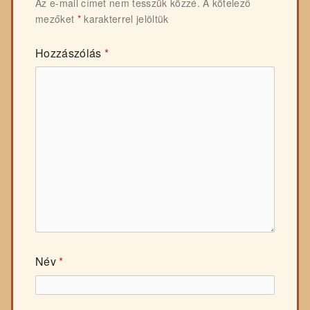
Az e-mail címet nem tesszük közzé.
A kötelező
mezőket
*
karakterrel jelöltük
Hozzászólás
*
Név
*