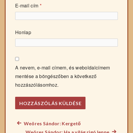
E-mail cím
*
Honlap
A nevem, e-mail címem, és weboldalcímem
mentése a böngészőben a következő
hozzászólásomhoz.
Előző
Weöres Sándor: Kergető
Bejegyzés
főzelék
Következ
Weöres Sándor: Ha a világ rigó lenne