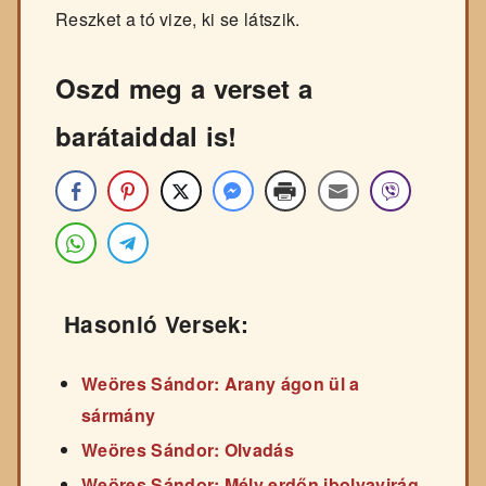
Reszket a tó vize, ki se látszik.
Oszd meg a verset a
barátaiddal is!
Hasonló Versek:
Weöres Sándor: Arany ágon ül a
sármány
Weöres Sándor: Olvadás
Weöres Sándor: Mély erdőn ibolyavirág