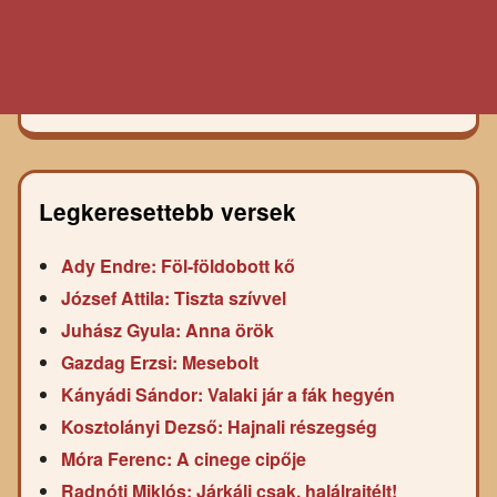
Legkeresettebb versek
Ady Endre: Föl-földobott kő
József Attila: Tiszta szívvel
Juhász Gyula: Anna örök
Gazdag Erzsi: Mesebolt
Kányádi Sándor: Valaki jár a fák hegyén
Kosztolányi Dezső: Hajnali részegség
Móra Ferenc: A cinege cipője
Radnóti Miklós: Járkálj csak, halálraitélt!