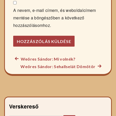
A nevem, e-mail címem, és weboldalcímem
mentése a böngészőben a következő
hozzászólásomhoz.
Előző
Weöres Sándor: Mi volnék?
Bejegyzés
főzelék
Következ
Weöres Sándor: Sehallselát Dömötör
navigáció
recept:
főzelék
recept:
Verskereső