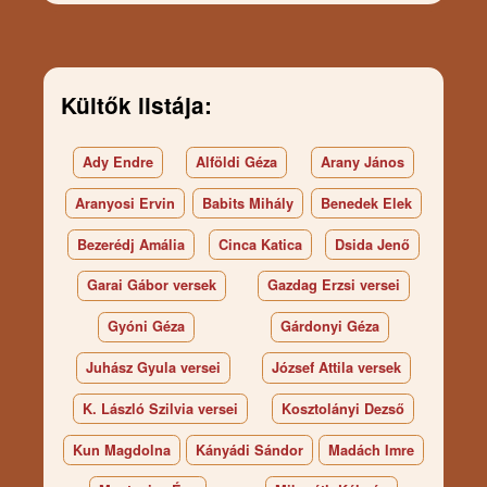
Kültők listája:
Ady Endre
Alföldi Géza
Arany János
Aranyosi Ervin
Babits Mihály
Benedek Elek
Bezerédj Amália
Cinca Katica
Dsida Jenő
Garai Gábor versek
Gazdag Erzsi versei
Gyóni Géza
Gárdonyi Géza
Juhász Gyula versei
József Attila versek
K. László Szilvia versei
Kosztolányi Dezső
Kun Magdolna
Kányádi Sándor
Madách Imre