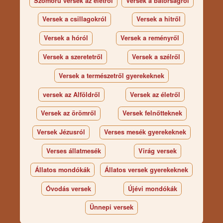
Szomorú versek az életről
Versek a bátorságról
Versek a csillagokról
Versek a hitről
Versek a hóról
Versek a reményről
Versek a szeretetről
Versek a szélről
Versek a természetről gyerekeknek
versek az Alföldről
Versek az életről
Versek az örömről
Versek felnőtteknek
Versek Jézusról
Verses mesék gyerekeknek
Verses állatmesék
Virág versek
Állatos mondókák
Állatos versek gyerekeknek
Óvodás versek
Újévi mondókák
Ünnepi versek