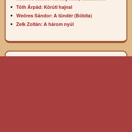
Tóth Árpád: Körúti hajnal
Weöres Sándor: A tündér (Bóbita)
Zelk Zoltán: A három nyúl