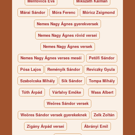
Mentovics Éva
Mikszáth Kálmán
Márai Sándor
Móra Ferenc
Móricz Zsigmond
Nemes Nagy Ágnes gyerekversek
Nemes Nagy Ágnes rövid versei
Nemes Nagy Ágnes versek
Nemes Nagy Ágnes verses meséi
Petőfi Sándor
Pósa Lajos
Reményik Sándor
Reviczky Gyula
Szabolcska Mihály
Sík Sándor
Tompa Mihály
Tóth Árpád
Várfalvy Emőke
Wass Albert
Weöres Sándor versek
Weöres Sándor versek gyerekeknek
Zelk Zoltán
Zigány Árpád versei
Ábrányi Emil