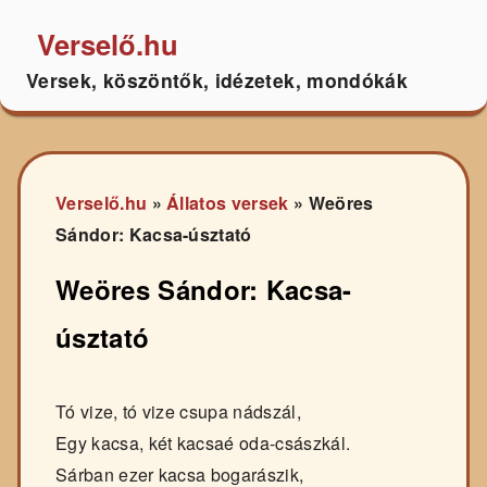
Verselő.hu
Versek, köszöntők, idézetek, mondókák
Verselő.hu
»
Állatos versek
»
Weöres
Sándor: Kacsa-úsztató
Weöres Sándor: Kacsa-
úsztató
Tó vize, tó vize csupa nádszál,
Egy kacsa, két kacsaé oda-császkál.
Sárban ezer kacsa bogarászik,