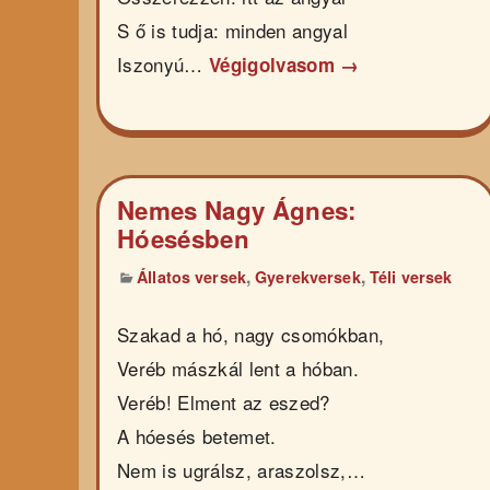
S ő is tudja: minden angyal
Iszonyú…
Végigolvasom →
Nemes Nagy Ágnes:
Hóesésben
,
,
Állatos versek
Gyerekversek
Téli versek
Szakad a hó, nagy csomókban,
Veréb mászkál lent a hóban.
Veréb! Elment az eszed?
A hóesés betemet.
Nem is ugrálsz, araszolsz,…