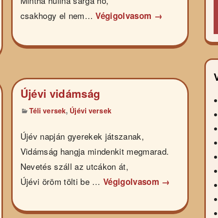
Mintha hullna sárga hó,
csakhogy el nem…
Végigolvasom →
Újévi vidámság
,
Téli versek
Újévi versek
Újév napján gyerekek játszanak,
Vidámság hangja mindenkit megmarad.
Nevetés száll az utcákon át,
Újévi öröm tölti be …
Végigolvasom →