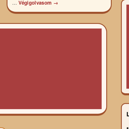
…
Végigolvasom →