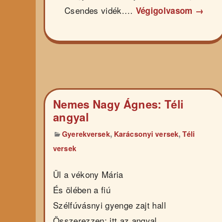
Csendes vidék.…
Végigolvasom →
Nemes Nagy Ágnes: Téli
angyal
,
,
Gyerekversek
Karácsonyi versek
Téli
versek
Ül a vékony Mária
És ölében a fiú
Szélfúvásnyi gyenge zajt hall
Összerezzen: itt az angyal