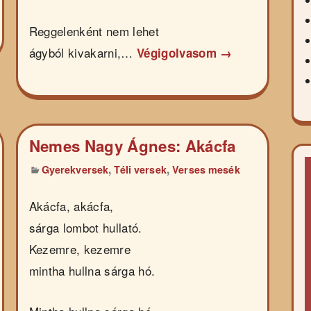
Reggelenként nem lehet
ágyból kivakarni,…
Végigolvasom →
Nemes Nagy Ágnes: Akácfa
,
,
Gyerekversek
Téli versek
Verses mesék
Akácfa, akácfa,
sárga lombot hullató.
Kezemre, kezemre
mintha hullna sárga hó.