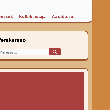
versek
Kültők listája
Az oldalról
Verskereső
KERESÉS
eresett
őzelék
ecept: