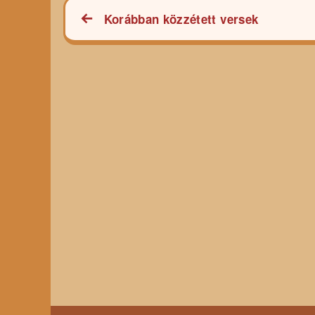
Bejegyzés
Korábban közzétett versek
navigáció