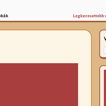
ókák
Legkeresettebb 
K
f
r