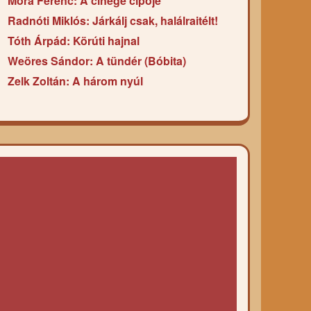
Móra Ferenc: A cinege cipője
Radnóti Miklós: Járkálj csak, halálraitélt!
Tóth Árpád: Körúti hajnal
Weöres Sándor: A tündér (Bóbita)
Zelk Zoltán: A három nyúl