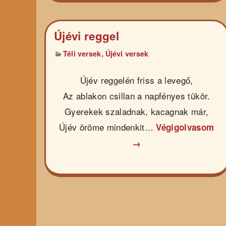
Újévi reggel
,
Téli versek
Újévi versek
Újév reggelén friss a levegő,
Az ablakon csillan a napfényes tükör.
Gyerekek szaladnak, kacagnak már,
Újév öröme mindenkit…
Végigolvasom
→