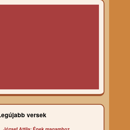
Legújabb versek
József Attila: Ének magamhoz