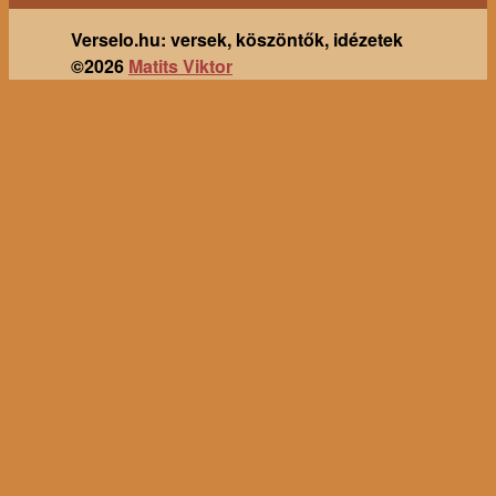
Verselo.hu: versek, köszöntők, idézetek
©2026
Matits Viktor