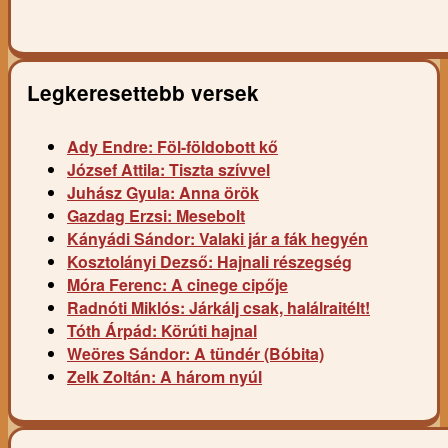
Legkeresettebb versek
Ady Endre: Föl-földobott kő
József Attila: Tiszta szívvel
Juhász Gyula: Anna örök
Gazdag Erzsi: Mesebolt
Kányádi Sándor: Valaki jár a fák hegyén
Kosztolányi Dezső: Hajnali részegség
Móra Ferenc: A cinege cipője
Radnóti Miklós: Járkálj csak, halálraitélt!
Tóth Árpád: Körúti hajnal
Weöres Sándor: A tündér (Bóbita)
Zelk Zoltán: A három nyúl