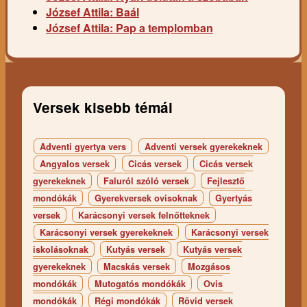
József Attila: Baál
József Attila: Pap a templomban
Versek kisebb témái
Adventi gyertya vers
Adventi versek gyerekeknek
Angyalos versek
Cicás versek
Cicás versek
gyerekeknek
Faluról szóló versek
Fejlesztő
mondókák
Gyerekversek ovisoknak
Gyertyás
versek
Karácsonyi versek felnőtteknek
Karácsonyi versek gyerekeknek
Karácsonyi versek
iskolásoknak
Kutyás versek
Kutyás versek
gyerekeknek
Macskás versek
Mozgásos
mondókák
Mutogatós mondókák
Ovis
mondókák
Régi mondókák
Rövid versek