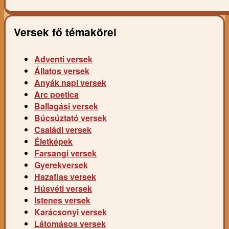
Versek fő témakörei
Adventi versek
Állatos versek
Anyák napi versek
Arc poetica
Ballagási versek
Búcsúztató versek
Családi versek
Életképek
Farsangi versek
Gyerekversek
Hazafias versek
Húsvéti versek
Istenes versek
Karácsonyi versek
Látomásos versek