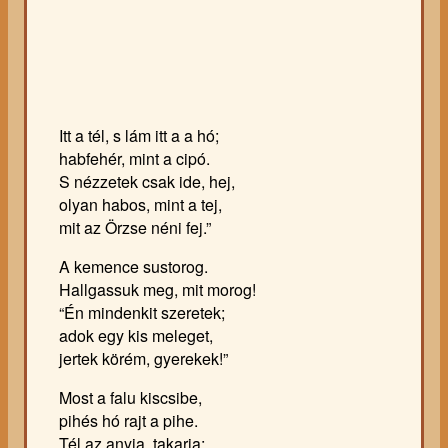
Itt a tél, s lám itt a a hó;
habfehér, mint a cipó.
S nézzetek csak ide, hej,
olyan habos, mint a tej,
mit az Örzse néni fej.”
A kemence sustorog.
Hallgassuk meg, mit morog!
“Én mindenkit szeretek;
adok egy kis meleget,
jertek körém, gyerekek!”
Most a falu kiscsibe,
pihés hó rajt a pihe.
Tél az anyja, takarja;