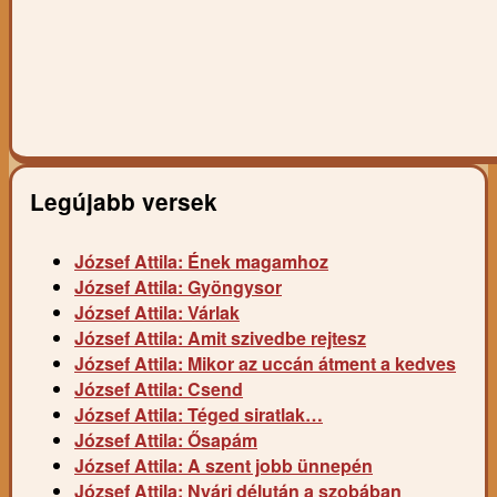
Legújabb versek
József Attila: Ének magamhoz
József Attila: Gyöngysor
József Attila: Várlak
József Attila: Amit szivedbe rejtesz
József Attila: Mikor az uccán átment a kedves
József Attila: Csend
József Attila: Téged siratlak…
József Attila: Ősapám
József Attila: A szent jobb ünnepén
József Attila: Nyári délután a szobában