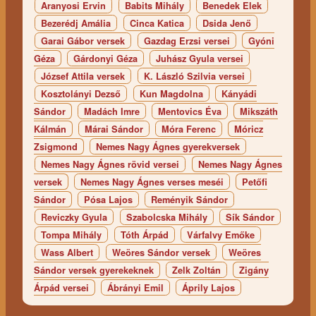
Aranyosi Ervin
Babits Mihály
Benedek Elek
Bezerédj Amália
Cinca Katica
Dsida Jenő
Garai Gábor versek
Gazdag Erzsi versei
Gyóni
Géza
Gárdonyi Géza
Juhász Gyula versei
József Attila versek
K. László Szilvia versei
Kosztolányi Dezső
Kun Magdolna
Kányádi
Sándor
Madách Imre
Mentovics Éva
Mikszáth
Kálmán
Márai Sándor
Móra Ferenc
Móricz
Zsigmond
Nemes Nagy Ágnes gyerekversek
Nemes Nagy Ágnes rövid versei
Nemes Nagy Ágnes
versek
Nemes Nagy Ágnes verses meséi
Petőfi
Sándor
Pósa Lajos
Reményik Sándor
Reviczky Gyula
Szabolcska Mihály
Sík Sándor
Tompa Mihály
Tóth Árpád
Várfalvy Emőke
Wass Albert
Weöres Sándor versek
Weöres
Sándor versek gyerekeknek
Zelk Zoltán
Zigány
Árpád versei
Ábrányi Emil
Áprily Lajos