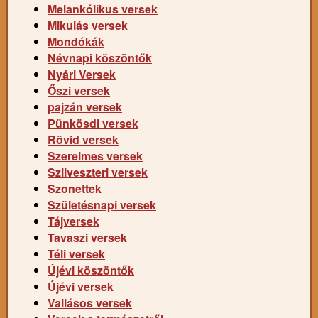
Melankólikus versek
Mikulás versek
Mondókák
Névnapi köszöntők
Nyári Versek
Őszi versek
pajzán versek
Pünkösdi versek
Rövid versek
Szerelmes versek
Szilveszteri versek
Szonettek
Születésnapi versek
Tájversek
Tavaszi versek
Téli versek
Újévi köszöntők
Újévi versek
Vallásos versek