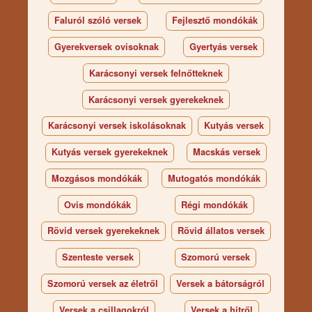
Faluról szóló versek
Fejlesztő mondókák
Gyerekversek ovisoknak
Gyertyás versek
Karácsonyi versek felnőtteknek
Karácsonyi versek gyerekeknek
Karácsonyi versek iskolásoknak
Kutyás versek
Kutyás versek gyerekeknek
Macskás versek
Mozgásos mondókák
Mutogatós mondókák
Ovis mondókák
Régi mondókák
Rövid versek gyerekeknek
Rövid állatos versek
Szenteste versek
Szomorú versek
Szomorú versek az életről
Versek a bátorságról
Versek a csillagokról
Versek a hitről