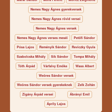
Nemes Nagy Ágnes gyerekversek
Nemes Nagy Ágnes rövid versei
Nemes Nagy Ágnes versek
Nemes Nagy Ágnes verses meséi
Petőfi Sándor
Pósa Lajos
Reményik Sándor
Reviczky Gyula
Szabolcska Mihály
Sík Sándor
Tompa Mihály
Tóth Árpád
Várfalvy Emőke
Wass Albert
Weöres Sándor versek
Weöres Sándor versek gyerekeknek
Zelk Zoltán
Zigány Árpád versei
Ábrányi Emil
Áprily Lajos