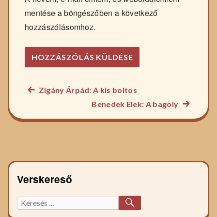
mentése a böngészőben a következő
hozzászólásomhoz.
Előző
Zigány Árpád: A kis boltos
Bejegyzés
főzelék
Következ
Benedek Elek: A bagoly
navigáció
recept:
főzelék
recept:
Verskereső
KERESÉS
Keresett
főzelék