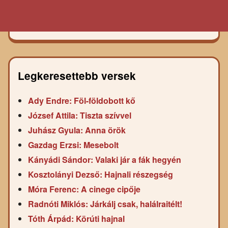
Legkeresettebb versek
Ady Endre: Föl-földobott kő
József Attila: Tiszta szívvel
Juhász Gyula: Anna örök
Gazdag Erzsi: Mesebolt
Kányádi Sándor: Valaki jár a fák hegyén
Kosztolányi Dezső: Hajnali részegség
Móra Ferenc: A cinege cipője
Radnóti Miklós: Járkálj csak, halálraitélt!
Tóth Árpád: Körúti hajnal