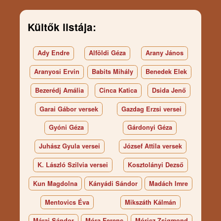
Kültők listája:
Ady Endre
Alföldi Géza
Arany János
Aranyosi Ervin
Babits Mihály
Benedek Elek
Bezerédj Amália
Cinca Katica
Dsida Jenő
Garai Gábor versek
Gazdag Erzsi versei
Gyóni Géza
Gárdonyi Géza
Juhász Gyula versei
József Attila versek
K. László Szilvia versei
Kosztolányi Dezső
Kun Magdolna
Kányádi Sándor
Madách Imre
Mentovics Éva
Mikszáth Kálmán
Márai Sándor
Móra Ferenc
Móricz Zsigmond