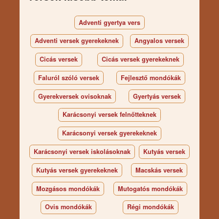
Adventi gyertya vers
Adventi versek gyerekeknek
Angyalos versek
Cicás versek
Cicás versek gyerekeknek
Faluról szóló versek
Fejlesztő mondókák
Gyerekversek ovisoknak
Gyertyás versek
Karácsonyi versek felnőtteknek
Karácsonyi versek gyerekeknek
Karácsonyi versek iskolásoknak
Kutyás versek
Kutyás versek gyerekeknek
Macskás versek
Mozgásos mondókák
Mutogatós mondókák
Ovis mondókák
Régi mondókák