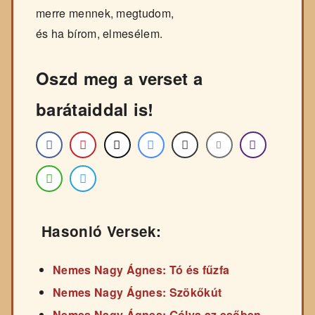
merre mennek, megtudom,
és ha bírom, elmesélem.
Oszd meg a verset a
barátaiddal is!
Hasonló Versek:
Nemes Nagy Ágnes: Tó és fűzfa
Nemes Nagy Ágnes: Szökőkút
Nemes Nagy Ágnes: Gólya az esőben