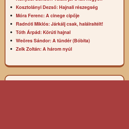
Kosztolányi Dezső: Hajnali részegség
Móra Ferenc: A cinege cipője
Radnóti Miklós: Járkálj csak, halálraitélt!
Tóth Árpád: Körúti hajnal
Weöres Sándor: A tündér (Bóbita)
Zelk Zoltán: A három nyúl