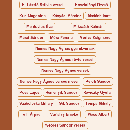
K. László Szilvia versei
Kosztolányi Dezső
Kun Magdolna
Kányádi Sándor
Madách Imre
Mentovics Éva
Mikszáth Kálmán
Márai Sándor
Móra Ferenc
Móricz Zsigmond
Nemes Nagy Ágnes gyerekversek
Nemes Nagy Ágnes rövid versei
Nemes Nagy Ágnes versek
Nemes Nagy Ágnes verses meséi
Petőfi Sándor
Pósa Lajos
Reményik Sándor
Reviczky Gyula
Szabolcska Mihály
Sík Sándor
Tompa Mihály
Tóth Árpád
Várfalvy Emőke
Wass Albert
Weöres Sándor versek