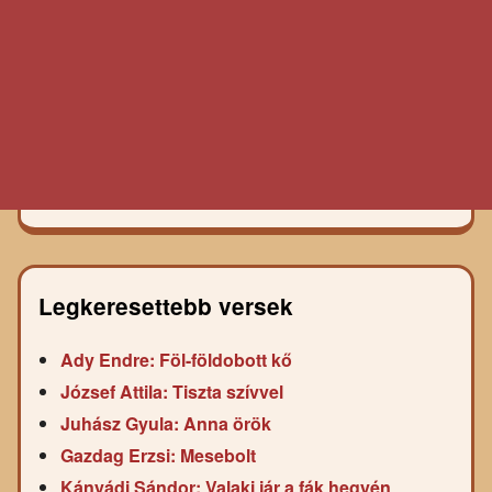
Legkeresettebb versek
Ady Endre: Föl-földobott kő
József Attila: Tiszta szívvel
Juhász Gyula: Anna örök
Gazdag Erzsi: Mesebolt
Kányádi Sándor: Valaki jár a fák hegyén