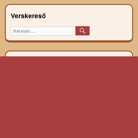
Verskereső
KERESÉS
Keresett
főzelék
recept: