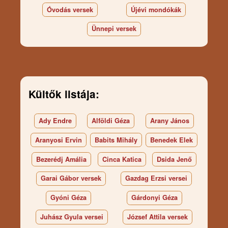
Óvodás versek
Újévi mondókák
Ünnepi versek
Kültők listája:
Ady Endre
Alföldi Géza
Arany János
Aranyosi Ervin
Babits Mihály
Benedek Elek
Bezerédj Amália
Cinca Katica
Dsida Jenő
Garai Gábor versek
Gazdag Erzsi versei
Gyóni Géza
Gárdonyi Géza
Juhász Gyula versei
József Attila versek