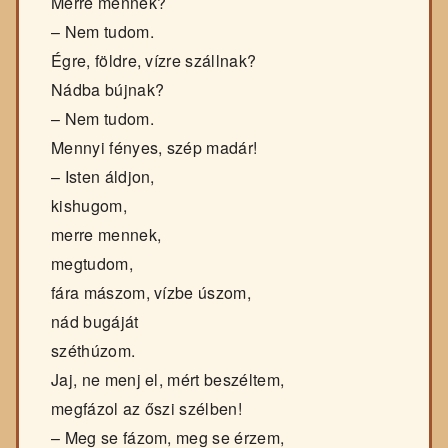
Merre mennek?
– Nem tudom.
Égre, földre, vízre szállnak?
Nádba bújnak?
– Nem tudom.
Mennyi fényes, szép madár!
– Isten áldjon,
kishugom,
merre mennek,
megtudom,
fára mászom, vízbe úszom,
nád bugáját
széthúzom.
Jaj, ne menj el, mért beszéltem,
megfázol az őszi szélben!
– Meg se fázom, meg se érzem,