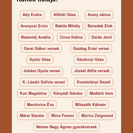
Ady Endre
Alföldi Géza
Arany János
Aranyosi Ervin
Babits Mihály
Benedek Elek
Bezerédj Amália
Cinca Katica
Dsida Jenő
Garai Gábor versek
Gazdag Erzsi versei
Gyóni Géza
Gárdonyi Géza
Juhász Gyula versei
József Attila versek
K. László Szilvia versei
Kosztolányi Dezső
Kun Magdolna
Kányádi Sándor
Madách Imre
Mentovics Éva
Mikszáth Kálmán
Márai Sándor
Móra Ferenc
Móricz Zsigmond
Nemes Nagy Ágnes gyerekversek