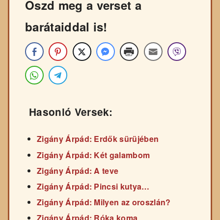
Oszd meg a verset a
barátaiddal is!
Hasonló Versek:
Zigány Árpád: Erdők sürüjében
Zigány Árpád: Két galambom
Zigány Árpád: A teve
Zigány Árpád: Pincsi kutya…
Zigány Árpád: Milyen az oroszlán?
Zigány Árpád: Róka koma