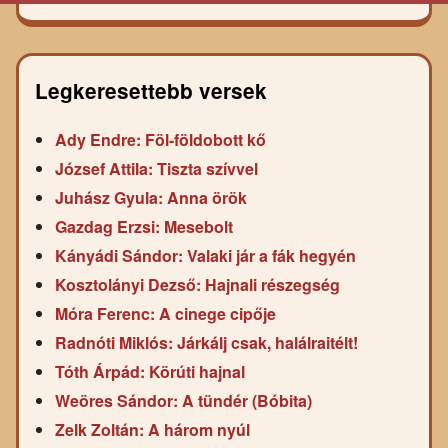
Legkeresettebb versek
Ady Endre: Föl-földobott kő
József Attila: Tiszta szívvel
Juhász Gyula: Anna örök
Gazdag Erzsi: Mesebolt
Kányádi Sándor: Valaki jár a fák hegyén
Kosztolányi Dezső: Hajnali részegség
Móra Ferenc: A cinege cipője
Radnóti Miklós: Járkálj csak, halálraitélt!
Tóth Árpád: Körúti hajnal
Weöres Sándor: A tündér (Bóbita)
Zelk Zoltán: A három nyúl