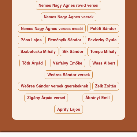
Nemes Nagy Ágnes rövid versei
Nemes Nagy Ágnes versek
Nemes Nagy Ágnes verses meséi
Petőfi Sándor
Pósa Lajos
Reményik Sándor
Reviczky Gyula
Szabolcska Mihály
Sík Sándor
Tompa Mihály
Tóth Árpád
Várfalvy Emőke
Wass Albert
Weöres Sándor versek
Weöres Sándor versek gyerekeknek
Zelk Zoltán
Zigány Árpád versei
Ábrányi Emil
Áprily Lajos