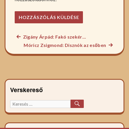
Előző
Zigány Árpád: Fakó szekér…
Bejegyzés
főzelék
Következ
Móricz Zsigmond: Disznók az esőben
navigáció
recept:
főzelék
recept:
Verskereső
KERESÉS
Keresett
főzelék
recept: