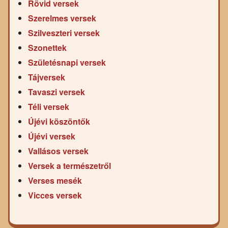
Rövid versek
Szerelmes versek
Szilveszteri versek
Szonettek
Születésnapi versek
Tájversek
Tavaszi versek
Téli versek
Újévi köszöntők
Újévi versek
Vallásos versek
Versek a természetről
Verses mesék
Vicces versek