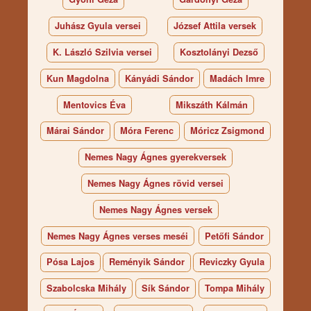
Juhász Gyula versei
József Attila versek
K. László Szilvia versei
Kosztolányi Dezső
Kun Magdolna
Kányádi Sándor
Madách Imre
Mentovics Éva
Mikszáth Kálmán
Márai Sándor
Móra Ferenc
Móricz Zsigmond
Nemes Nagy Ágnes gyerekversek
Nemes Nagy Ágnes rövid versei
Nemes Nagy Ágnes versek
Nemes Nagy Ágnes verses meséi
Petőfi Sándor
Pósa Lajos
Reményik Sándor
Reviczky Gyula
Szabolcska Mihály
Sík Sándor
Tompa Mihály