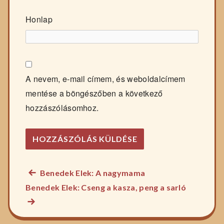
Honlap
A nevem, e-mail címem, és weboldalcímem
mentése a böngészőben a következő
hozzászólásomhoz.
Előző
Benedek Elek: A nagymama
Bejegyzés
főzelék
Következ
Benedek Elek: Cseng a kasza, peng a sarló
navigáció
recept:
főzelék
recept: