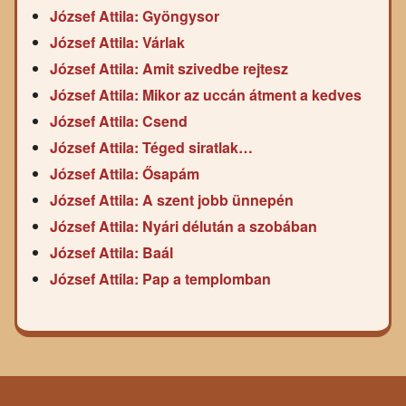
József Attila: Gyöngysor
József Attila: Várlak
József Attila: Amit szivedbe rejtesz
József Attila: Mikor az uccán átment a kedves
József Attila: Csend
József Attila: Téged siratlak…
József Attila: Ősapám
József Attila: A szent jobb ünnepén
József Attila: Nyári délután a szobában
József Attila: Baál
József Attila: Pap a templomban