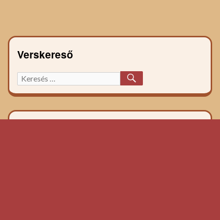
Verskereső
KERESÉS
Keresett
főzelék
recept: