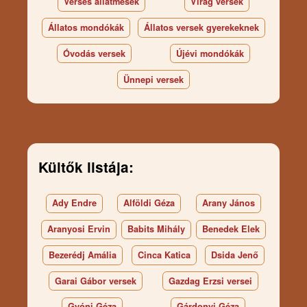
Verses állatmesék
Virág versek
Állatos mondókák
Állatos versek gyerekeknek
Óvodás versek
Újévi mondókák
Ünnepi versek
Kültők listája:
Ady Endre
Alföldi Géza
Arany János
Aranyosi Ervin
Babits Mihály
Benedek Elek
Bezerédj Amália
Cinca Katica
Dsida Jenő
Garai Gábor versek
Gazdag Erzsi versei
Gyóni Géza
Gárdonyi Géza