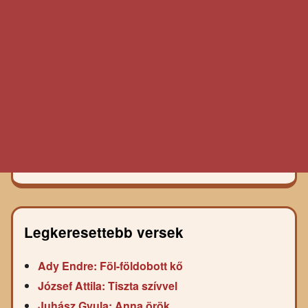
Legkeresettebb versek
Ady Endre: Föl-földobott kő
József Attila: Tiszta szívvel
Juhász Gyula: Anna örök