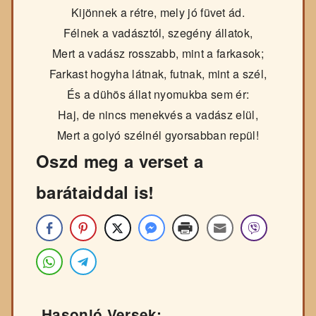
Kijönnek a rétre, mely jó füvet ád.
Félnek a vadásztól, szegény állatok,
Mert a vadász rosszabb, mint a farkasok;
Farkast hogyha látnak, futnak, mint a szél,
És a dühös állat nyomukba sem ér:
Haj, de nincs menekvés a vadász elül,
Mert a golyó szélnél gyorsabban repül!
Oszd meg a verset a
barátaiddal is!
Hasonló Versek: