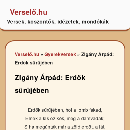
Verselő.hu
Versek, köszöntők, idézetek, mondókák
Verselő.hu
»
Gyerekversek
»
Zigány Árpád:
Erdők sürüjében
Zigány Árpád: Erdők
sürüjében
Erdők sűrűjében, hol a lomb fakad,
Élnek a kis őzikék, meg a dámvadak;
S ha megúnták már a zöld erdőt, a fát,