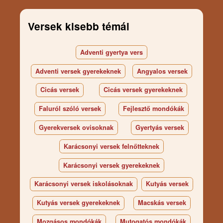
Versek kisebb témái
Adventi gyertya vers
Adventi versek gyerekeknek
Angyalos versek
Cicás versek
Cicás versek gyerekeknek
Faluról szóló versek
Fejlesztő mondókák
Gyerekversek ovisoknak
Gyertyás versek
Karácsonyi versek felnőtteknek
Karácsonyi versek gyerekeknek
Karácsonyi versek iskolásoknak
Kutyás versek
Kutyás versek gyerekeknek
Macskás versek
Mozgásos mondókák
Mutogatós mondókák