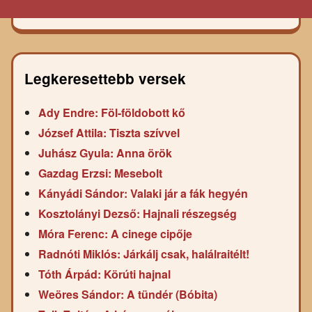
Legkeresettebb versek
Ady Endre: Föl-földobott kő
József Attila: Tiszta szívvel
Juhász Gyula: Anna örök
Gazdag Erzsi: Mesebolt
Kányádi Sándor: Valaki jár a fák hegyén
Kosztolányi Dezső: Hajnali részegség
Móra Ferenc: A cinege cipője
Radnóti Miklós: Járkálj csak, halálraitélt!
Tóth Árpád: Körúti hajnal
Weöres Sándor: A tündér (Bóbita)