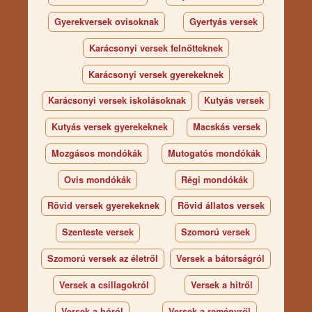
Gyerekversek ovisoknak
Gyertyás versek
Karácsonyi versek felnőtteknek
Karácsonyi versek gyerekeknek
Karácsonyi versek iskolásoknak
Kutyás versek
Kutyás versek gyerekeknek
Macskás versek
Mozgásos mondókák
Mutogatós mondókák
Ovis mondókák
Régi mondókák
Rövid versek gyerekeknek
Rövid állatos versek
Szenteste versek
Szomorú versek
Szomorú versek az életről
Versek a bátorságról
Versek a csillagokról
Versek a hitről
Versek a hóról
Versek a reményről