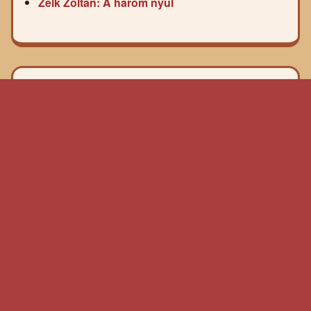
Zelk Zoltán: A három nyúl