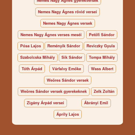
Nemes Nagy Ágnes gyerekversek
Nemes Nagy Ágnes rövid versei
Nemes Nagy Ágnes versek
Nemes Nagy Ágnes verses meséi
Petőfi Sándor
Pósa Lajos
Reményik Sándor
Reviczky Gyula
Szabolcska Mihály
Sík Sándor
Tompa Mihály
Tóth Árpád
Várfalvy Emőke
Wass Albert
Weöres Sándor versek
Weöres Sándor versek gyerekeknek
Zelk Zoltán
Zigány Árpád versei
Ábrányi Emil
Áprily Lajos