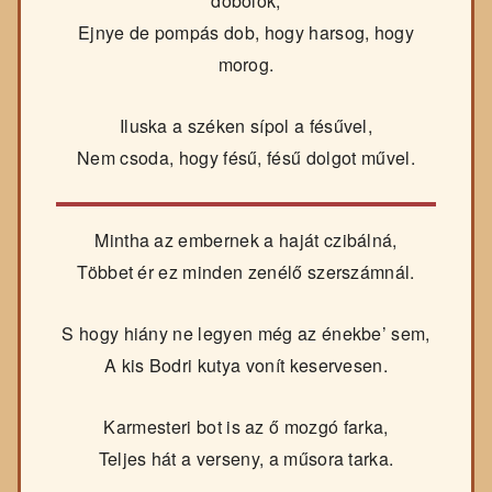
dobolok,
Ejnye de pompás dob, hogy harsog, hogy
morog.
Iluska a széken sípol a fésűvel,
Nem csoda, hogy fésű, fésű dolgot művel.
Mintha az embernek a haját czibálná,
Többet ér ez minden zenélő szerszámnál.
S hogy hiány ne legyen még az énekbe’ sem,
A kis Bodri kutya vonít keservesen.
Karmesteri bot is az ő mozgó farka,
Teljes hát a verseny, a műsora tarka.