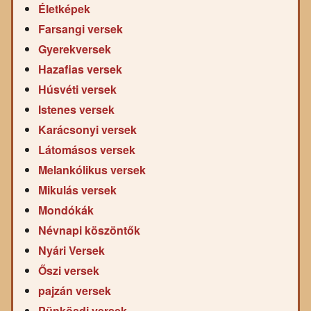
Életképek
Farsangi versek
Gyerekversek
Hazafias versek
Húsvéti versek
Istenes versek
Karácsonyi versek
Látomásos versek
Melankólikus versek
Mikulás versek
Mondókák
Névnapi köszöntők
Nyári Versek
Őszi versek
pajzán versek
Pünkösdi versek