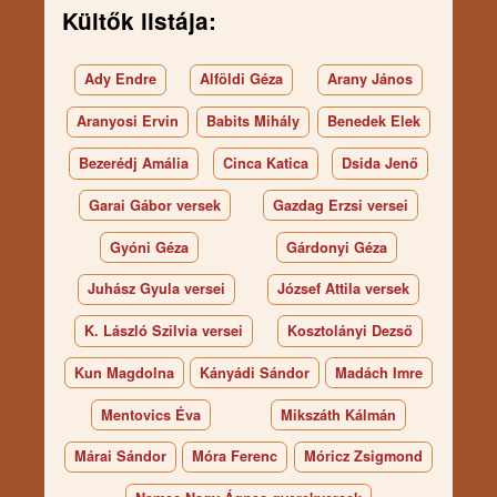
Kültők listája:
Ady Endre
Alföldi Géza
Arany János
Aranyosi Ervin
Babits Mihály
Benedek Elek
Bezerédj Amália
Cinca Katica
Dsida Jenő
Garai Gábor versek
Gazdag Erzsi versei
Gyóni Géza
Gárdonyi Géza
Juhász Gyula versei
József Attila versek
K. László Szilvia versei
Kosztolányi Dezső
Kun Magdolna
Kányádi Sándor
Madách Imre
Mentovics Éva
Mikszáth Kálmán
Márai Sándor
Móra Ferenc
Móricz Zsigmond