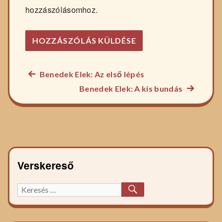
hozzászólásomhoz.
Előző
Benedek Elek: Az első lépés
Bejegyzés
főzelék
Következ
Benedek Elek: A kis bundás
navigáció
recept:
főzelék
recept:
Verskereső
KERESÉS
Keresett
főzelék
recept: