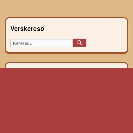
Verskereső
KERESÉS
Keresett
főzelék
recept: