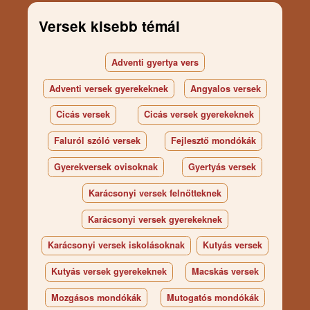
Versek kisebb témái
Adventi gyertya vers
Adventi versek gyerekeknek
Angyalos versek
Cicás versek
Cicás versek gyerekeknek
Faluról szóló versek
Fejlesztő mondókák
Gyerekversek ovisoknak
Gyertyás versek
Karácsonyi versek felnőtteknek
Karácsonyi versek gyerekeknek
Karácsonyi versek iskolásoknak
Kutyás versek
Kutyás versek gyerekeknek
Macskás versek
Mozgásos mondókák
Mutogatós mondókák