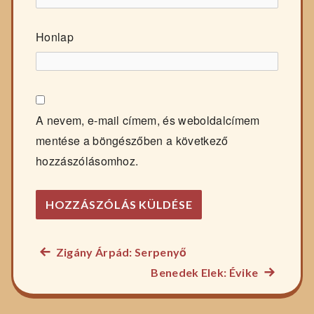
Honlap
A nevem, e-mail címem, és weboldalcímem
mentése a böngészőben a következő
hozzászólásomhoz.
Előző
Zigány Árpád: Serpenyő
Bejegyzés
főzelék
Következ
Benedek Elek: Évike
navigáció
recept:
főzelék
recept: