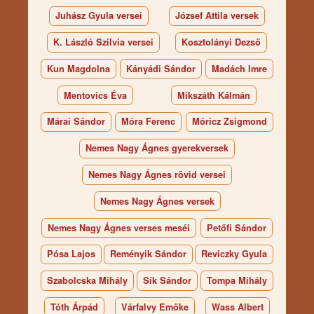
Juhász Gyula versei
József Attila versek
K. László Szilvia versei
Kosztolányi Dezső
Kun Magdolna
Kányádi Sándor
Madách Imre
Mentovics Éva
Mikszáth Kálmán
Márai Sándor
Móra Ferenc
Móricz Zsigmond
Nemes Nagy Ágnes gyerekversek
Nemes Nagy Ágnes rövid versei
Nemes Nagy Ágnes versek
Nemes Nagy Ágnes verses meséi
Petőfi Sándor
Pósa Lajos
Reményik Sándor
Reviczky Gyula
Szabolcska Mihály
Sík Sándor
Tompa Mihály
Tóth Árpád
Várfalvy Emőke
Wass Albert