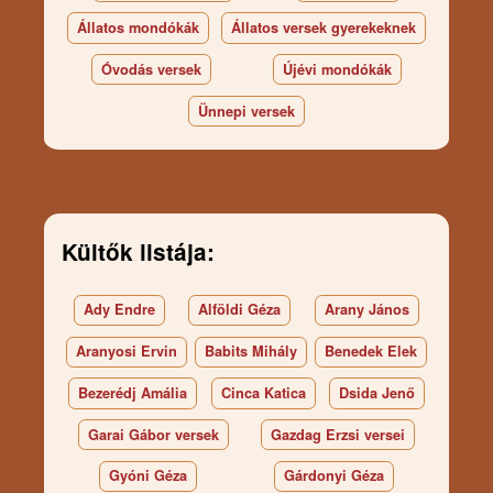
Állatos mondókák
Állatos versek gyerekeknek
Óvodás versek
Újévi mondókák
Ünnepi versek
Kültők listája:
Ady Endre
Alföldi Géza
Arany János
Aranyosi Ervin
Babits Mihály
Benedek Elek
Bezerédj Amália
Cinca Katica
Dsida Jenő
Garai Gábor versek
Gazdag Erzsi versei
Gyóni Géza
Gárdonyi Géza