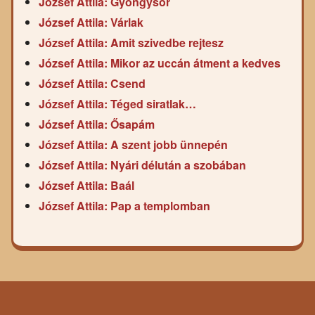
József Attila: Gyöngysor
József Attila: Várlak
József Attila: Amit szivedbe rejtesz
József Attila: Mikor az uccán átment a kedves
József Attila: Csend
József Attila: Téged siratlak…
József Attila: Ősapám
József Attila: A szent jobb ünnepén
József Attila: Nyári délután a szobában
József Attila: Baál
József Attila: Pap a templomban