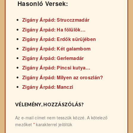
Hasonló Versek:
Zigány Árpád: Strucczmadár
Zigány Árpád: Ha fölülök…
Zigány Árpád: Erdők sürüjében
Zigány Árpád: Két galambom
Zigány Árpád: Gerlemadár
Zigány Árpád: Pincsi kutya…
Zigány Árpád: Milyen az oroszlán?
Zigány Árpád: Manczi
VÉLEMÉNY, HOZZÁSZÓLÁS?
Az e-mail címet nem tesszük közzé.
A kötelező
mezőket
*
karakterrel jelöltük