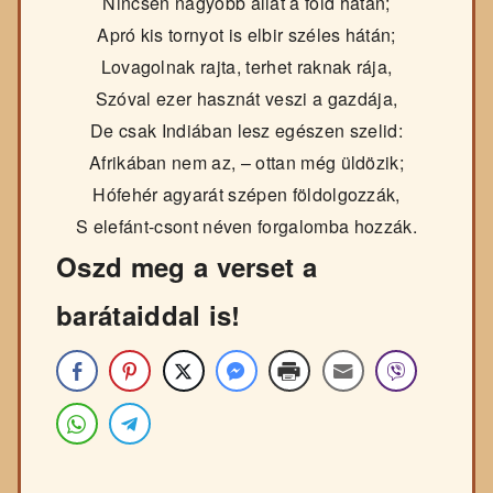
Nincsen nagyobb állat a föld hátán;
Apró kis tornyot is elbir széles hátán;
Lovagolnak rajta, terhet raknak rája,
Szóval ezer hasznát veszi a gazdája,
De csak Indiában lesz egészen szelid:
Afrikában nem az, – ottan még üldözik;
Hófehér agyarát szépen földolgozzák,
S elefánt-csont néven forgalomba hozzák.
Oszd meg a verset a
barátaiddal is!