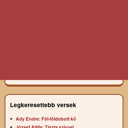
Legkeresettebb versek
Ady Endre: Föl-földobott kő
József Attila: Tiszta szívvel