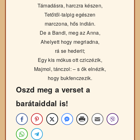
Támadásra, harczra készen,
Tetőtől-talpig egészen
marczona, hős indián.
De a Bandi, meg az Anna,
Ahelyett hogy megriadna,
rá se hederit;
Egy kis mókus ott cziczézik,
Majmol, tánczol: – s ők elnézik,
hogy bukfenczezik.
Oszd meg a verset a
barátaiddal is!