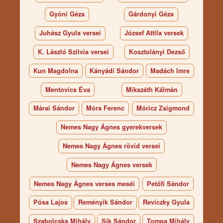
Gyóni Géza
Gárdonyi Géza
Juhász Gyula versei
József Attila versek
K. László Szilvia versei
Kosztolányi Dezső
Kun Magdolna
Kányádi Sándor
Madách Imre
Mentovics Éva
Mikszáth Kálmán
Márai Sándor
Móra Ferenc
Móricz Zsigmond
Nemes Nagy Ágnes gyerekversek
Nemes Nagy Ágnes rövid versei
Nemes Nagy Ágnes versek
Nemes Nagy Ágnes verses meséi
Petőfi Sándor
Pósa Lajos
Reményik Sándor
Reviczky Gyula
Szabolcska Mihály
Sík Sándor
Tompa Mihály