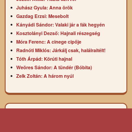
Juhász Gyula: Anna örök
Gazdag Erzsi: Mesebolt
Kányádi Sándor: Valaki jár a fák hegyén
Kosztolányi Dezső: Hajnali részegség
Móra Ferenc: A cinege cipője
Radnóti Miklós: Járkálj csak, halálraitélt!
Tóth Árpád: Körúti hajnal
Weöres Sándor: A tündér (Bóbita)
Zelk Zoltán: A három nyúl