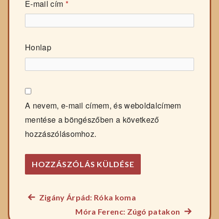
E-mail cím
*
Honlap
A nevem, e-mail címem, és weboldalcímem
mentése a böngészőben a következő
hozzászólásomhoz.
Előző
Zigány Árpád: Róka koma
Bejegyzés
főzelék
Következ
Móra Ferenc: Zúgó patakon