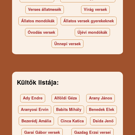
Verses állatmesék
Virág versek
Állatos mondókák
Állatos versek gyerekeknek
Óvodás versek
Újévi mondókák
Ünnepi versek
Kültők listája:
Ady Endre
Alföldi Géza
Arany János
Aranyosi Ervin
Babits Mihály
Benedek Elek
Bezerédj Amália
Cinca Katica
Dsida Jenő
Garai Gábor versek
Gazdag Erzsi versei