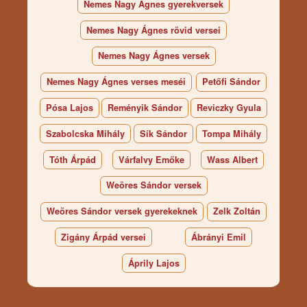
Nemes Nagy Ágnes gyerekversek
Nemes Nagy Ágnes rövid versei
Nemes Nagy Ágnes versek
Nemes Nagy Ágnes verses meséi
Petőfi Sándor
Pósa Lajos
Reményik Sándor
Reviczky Gyula
Szabolcska Mihály
Sík Sándor
Tompa Mihály
Tóth Árpád
Várfalvy Emőke
Wass Albert
Weöres Sándor versek
Weöres Sándor versek gyerekeknek
Zelk Zoltán
Zigány Árpád versei
Ábrányi Emil
Áprily Lajos