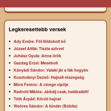
Legkeresettebb versek
Ady Endre: Föl-földobott kő
József Attila: Tiszta szívvel
Juhász Gyula: Anna örök
Gazdag Erzsi: Mesebolt
Kányádi Sándor: Valaki jár a fák hegyén
Kosztolányi Dezső: Hajnali részegség
Móra Ferenc: A cinege cipője
Radnóti Miklós: Járkálj csak, halálraitélt!
Tóth Árpád: Körúti hajnal
Weöres Sándor: A tündér (Bóbita)