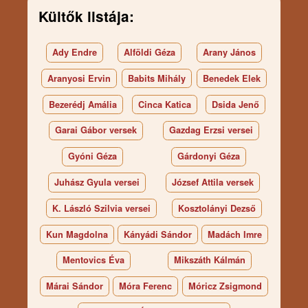
Kültők listája:
Ady Endre
Alföldi Géza
Arany János
Aranyosi Ervin
Babits Mihály
Benedek Elek
Bezerédj Amália
Cinca Katica
Dsida Jenő
Garai Gábor versek
Gazdag Erzsi versei
Gyóni Géza
Gárdonyi Géza
Juhász Gyula versei
József Attila versek
K. László Szilvia versei
Kosztolányi Dezső
Kun Magdolna
Kányádi Sándor
Madách Imre
Mentovics Éva
Mikszáth Kálmán
Márai Sándor
Móra Ferenc
Móricz Zsigmond