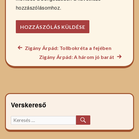
hozzászólásomhoz.
Előző
Zigány Árpád: Tollbokréta a fejében
Bejegyzés
főzelék
Következ
Zigány Árpád: A három jó barát
navigáció
recept:
főzelék
recept:
Verskereső
KERESÉS
Keresett
főzelék
recept: