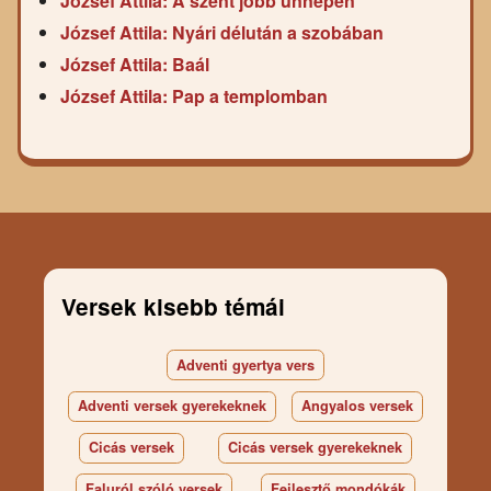
József Attila: A szent jobb ünnepén
József Attila: Nyári délután a szobában
József Attila: Baál
József Attila: Pap a templomban
Versek kisebb témái
Adventi gyertya vers
Adventi versek gyerekeknek
Angyalos versek
Cicás versek
Cicás versek gyerekeknek
Faluról szóló versek
Fejlesztő mondókák