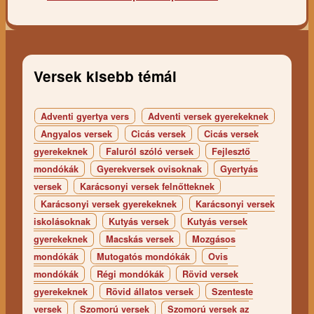
Versek kisebb témái
Adventi gyertya vers
Adventi versek gyerekeknek
Angyalos versek
Cicás versek
Cicás versek
gyerekeknek
Faluról szóló versek
Fejlesztő
mondókák
Gyerekversek ovisoknak
Gyertyás
versek
Karácsonyi versek felnőtteknek
Karácsonyi versek gyerekeknek
Karácsonyi versek
iskolásoknak
Kutyás versek
Kutyás versek
gyerekeknek
Macskás versek
Mozgásos
mondókák
Mutogatós mondókák
Ovis
mondókák
Régi mondókák
Rövid versek
gyerekeknek
Rövid állatos versek
Szenteste
versek
Szomorú versek
Szomorú versek az