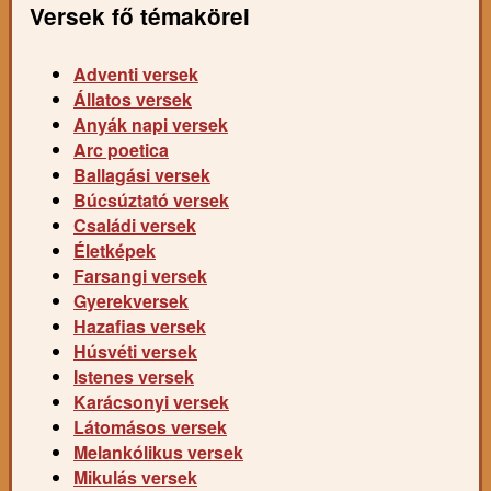
Versek fő témakörei
Adventi versek
Állatos versek
Anyák napi versek
Arc poetica
Ballagási versek
Búcsúztató versek
Családi versek
Életképek
Farsangi versek
Gyerekversek
Hazafias versek
Húsvéti versek
Istenes versek
Karácsonyi versek
Látomásos versek
Melankólikus versek
Mikulás versek