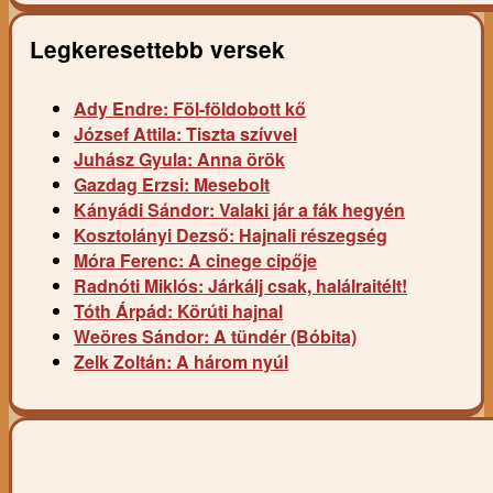
Legkeresettebb versek
Ady Endre: Föl-földobott kő
József Attila: Tiszta szívvel
Juhász Gyula: Anna örök
Gazdag Erzsi: Mesebolt
Kányádi Sándor: Valaki jár a fák hegyén
Kosztolányi Dezső: Hajnali részegség
Móra Ferenc: A cinege cipője
Radnóti Miklós: Járkálj csak, halálraitélt!
Tóth Árpád: Körúti hajnal
Weöres Sándor: A tündér (Bóbita)
Zelk Zoltán: A három nyúl