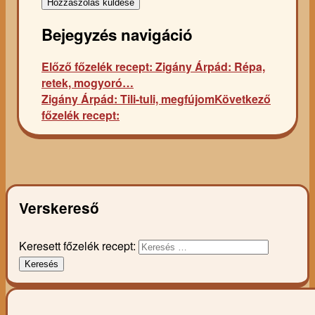
Bejegyzés navigáció
Előző főzelék recept:
Zigány Árpád: Répa,
retek, mogyoró…
Zigány Árpád: Tili-tuli, megfújom
Következő
főzelék recept:
Verskereső
Keresett főzelék recept:
Keresés