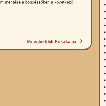
em mentése a böngészőben a következő
Következő
Benedek Elek: Róka koma
főzelék
recept: