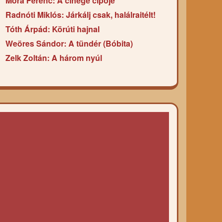
Móra Ferenc: A cinege cipője
Radnóti Miklós: Járkálj csak, halálraitélt!
Tóth Árpád: Körúti hajnal
Weöres Sándor: A tündér (Bóbita)
Zelk Zoltán: A három nyúl