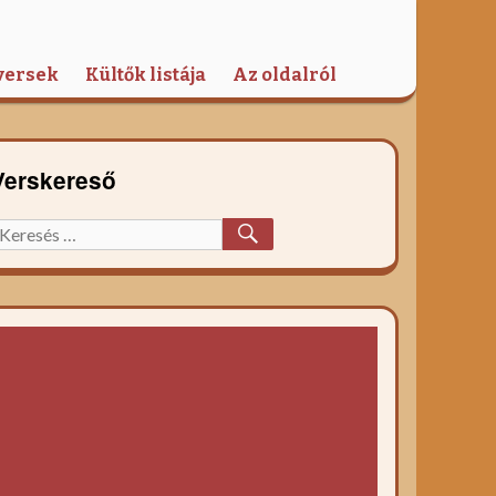
versek
Kültők listája
Az oldalról
Verskereső
KERESÉS
eresett
őzelék
ecept: