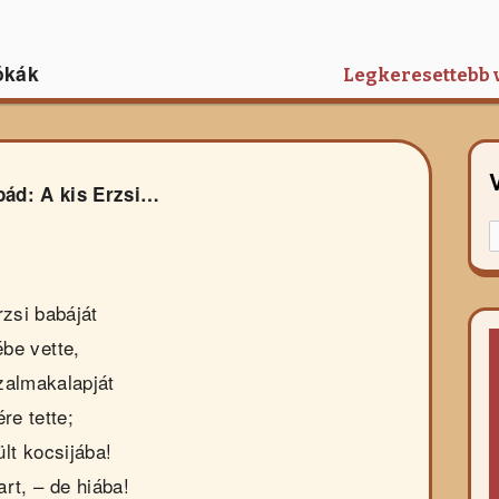
ókák
Legkeresettebb 
pád: A kis Erzsi…
K
f
r
rzsi babáját
ébe vette,
zalmakalapját
ére tette;
lt kocsijába!
rt, – de hiába!