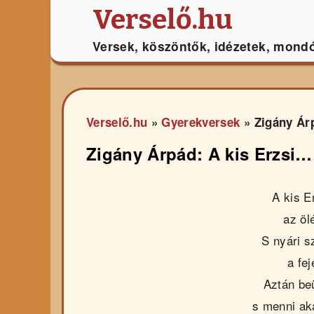
Verselő.hu
Versek, köszöntők, idézetek, mond
Verselő.hu
»
Gyerekversek
»
Zigány Ár
Zigány Árpád: A kis Erzsi…
A kis E
az öl
S nyári s
a fej
Aztán beü
s menni aka