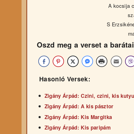
A kocsija 
sz
S Erzsikéne
ma
Oszd meg a verset a barátai
Hasonló Versek:
Zigány Árpád: Czini, czini, kis kut
Zigány Árpád: A kis pásztor
Zigány Árpád: Kis Margitka
Zigány Árpád: Kis paripám