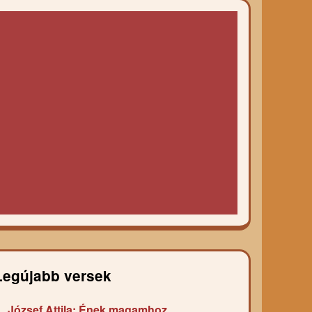
Legújabb versek
József Attila: Ének magamhoz