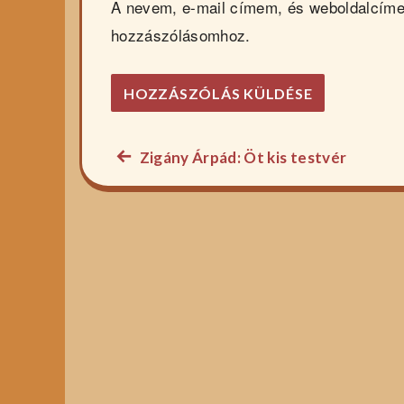
A nevem, e-mail címem, és weboldalcím
hozzászólásomhoz.
Előző
Zigány Árpád: Öt kis testvér
Bejegyzés
főzelék
navigáció
recept: