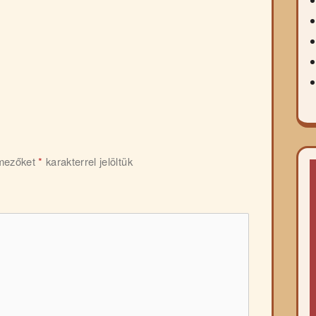
 mezőket
*
karakterrel jelöltük