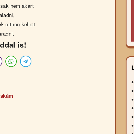
csak nem akart
aladni,
k otthon kellett
radni.
ddal is!
yuskám