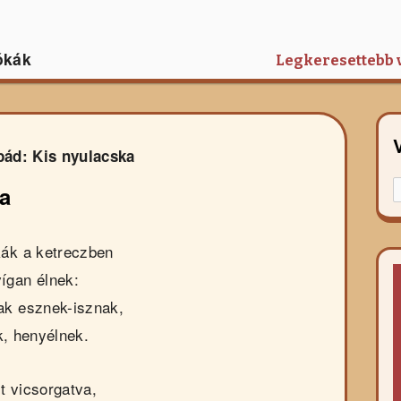
ókák
Legkeresettebb 
pád: Kis nyulacska
K
a
f
r
kák a ketreczben
vígan élnek:
ak esznek-isznak,
k, henyélnek.
t vicsorgatva,