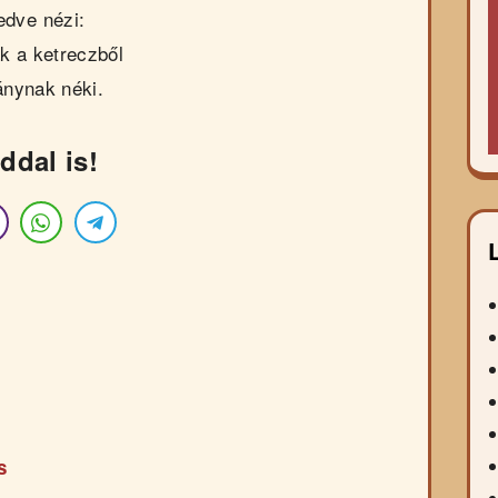
edve nézi:
k a ketreczből
hánynak néki.
ddal is!
s