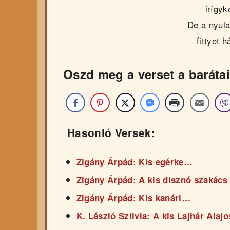
irígyk
De a nyula
fittyet 
Oszd meg a verset a barátai
Hasonló Versek:
Zigány Árpád: Kis egérke…
Zigány Árpád: A kis disznó szakács
Zigány Árpád: Kis kanári…
K. László Szilvia: A kis Lajhár Alajo