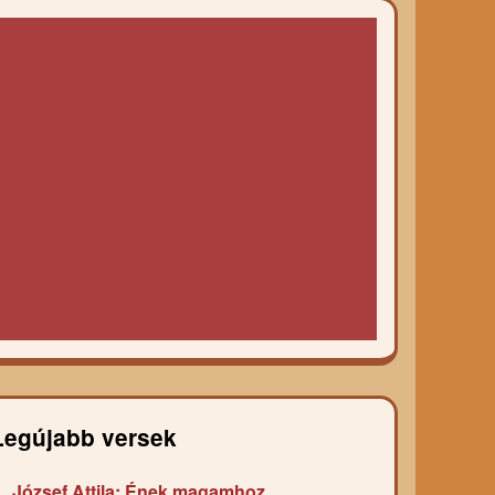
Legújabb versek
József Attila: Ének magamhoz