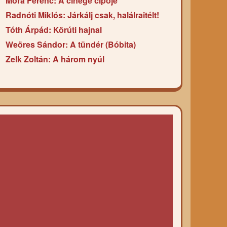
Móra Ferenc: A cinege cipője
Radnóti Miklós: Járkálj csak, halálraitélt!
Tóth Árpád: Körúti hajnal
Weöres Sándor: A tündér (Bóbita)
Zelk Zoltán: A három nyúl