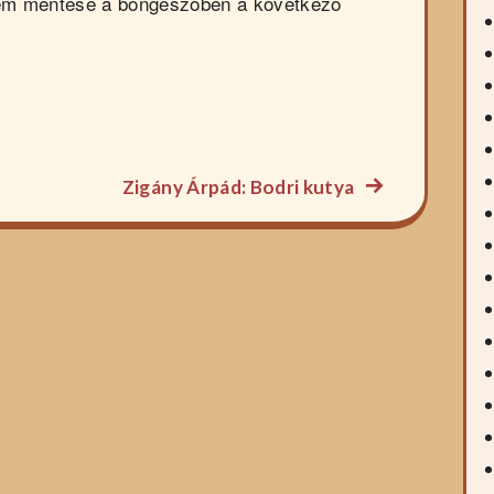
em mentése a böngészőben a következő
Következő
Zigány Árpád: Bodri kutya
főzelék
recept: