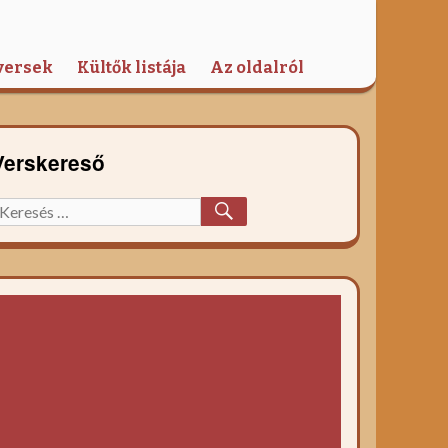
versek
Kültők listája
Az oldalról
Verskereső
KERESÉS
eresett
őzelék
ecept: