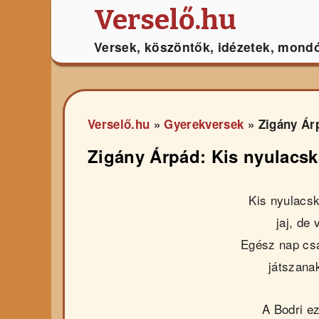
Verselő.hu
Versek, köszöntők, idézetek, mond
Verselő.hu
»
Gyerekversek
»
Zigány Ár
Zigány Árpád: Kis nyulacsk
Kis nyulacs
jaj, de 
Egész nap cs
játszana
A Bodri ez