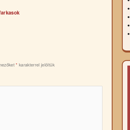
farkasok
 mezőket
*
karakterrel jelöltük