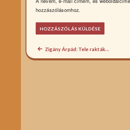
A nevem, e-mail címem, és weboldalcím
hozzászólásomhoz.
Előző
Zigány Árpád: Tele rakták…
Bejegyzés
főzelék
navigáció
recept: