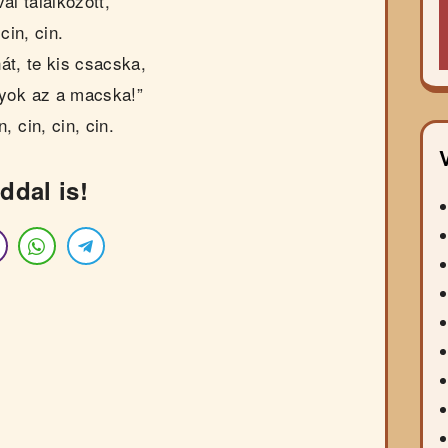
l találkozott,
cin, cin.
át, te kis csacska,
yok az a macska!”
n, cin, cin, cin.
ddal is!