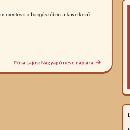
em mentése a böngészőben a következő
Következő
Pósa Lajos: Nagyapó neve napjára
főzelék
recept: