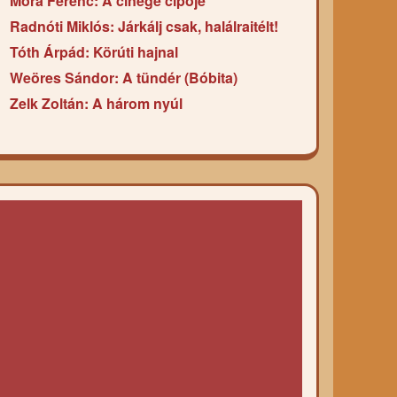
Móra Ferenc: A cinege cipője
Radnóti Miklós: Járkálj csak, halálraitélt!
Tóth Árpád: Körúti hajnal
Weöres Sándor: A tündér (Bóbita)
Zelk Zoltán: A három nyúl