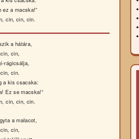
n ez a macska!”
n, cin, cin, cin.
szik a hátára,
cin, cin,
i-rágicsálja,
cin, cin.
g a kis csacska:
a! Ez se macska!”
n, cin, cin, cin.
gyta a malacot,
cin, cin,