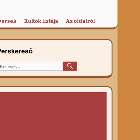
versek
Kültők listája
Az oldalról
Verskereső
KERESÉS
eresett
őzelék
ecept: