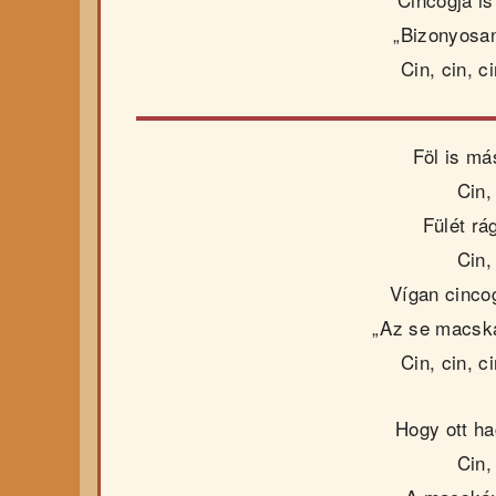
„Bizonyosa
Cin, cin, ci
Föl is má
Cin, 
Fülét rág
Cin, 
Vígan cinco
„Az se macsk
Cin, cin, ci
Hogy ott ha
Cin, 