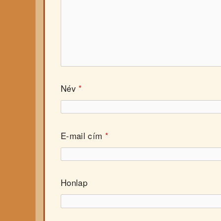
Név
*
E-mail cím
*
Honlap