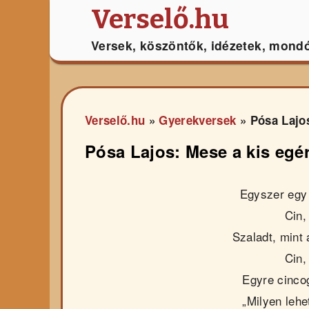
Verselő.hu
Versek, köszöntők, idézetek, mond
Verselő.hu
»
Gyerekversek
»
Pósa Lajos
Pósa Lajos: Mese a kis egér
Egyszer egy 
Cin, 
Szaladt, mint
Cin, 
Egyre cinco
„Milyen leh