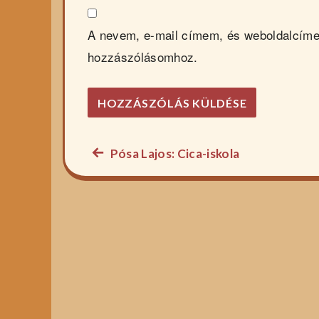
A nevem, e-mail címem, és weboldalcím
hozzászólásomhoz.
Előző
Pósa Lajos: Cica-iskola
Bejegyzés
főzelék
navigáció
recept: