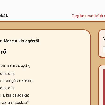
ókák
Legkeresettebb 
: Mese a kis egérről
K
ről
f
r
kis szürke egér,
cin, cin,
 a csengős szekér,
cin, cin.
g a kis csacska:
et az a macska?”