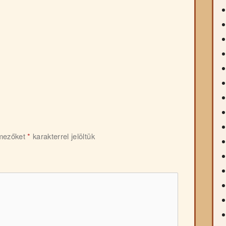
 mezőket
*
karakterrel jelöltük