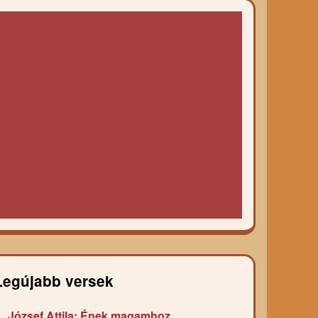
Legújabb versek
József Attila: Ének magamhoz