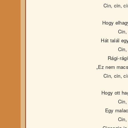
Cin, cin, ci
Hogy elhagy
Cin, 
Hát talál eg
Cin, 
Rági-rág
„Ez nem macs
Cin, cin, ci
Hogy ott ha
Cin, 
Egy malaco
Cin, 
Cincogja is