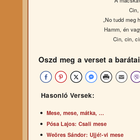
A macskáva
Cin, 
„No tudd meg h
Hamm, én vag
Cin, cin, ci
Oszd meg a verset a barátai
Hasonló Versek:
Mese, mese, mátka, …
Pósa Lajos: Csali mese
Weöres Sándor: Ujjé!-vi mese