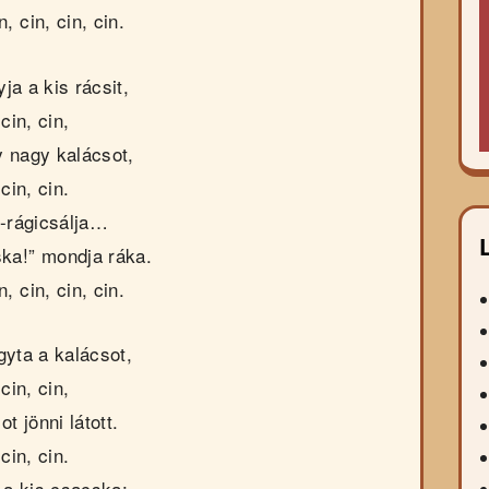
n, cin, cin, cin.
ja a kis rácsit,
cin, cin,
y nagy kalácsot,
cin, cin.
i-rágicsálja…
ka!” mondja ráka.
n, cin, cin, cin.
gyta a kalácsot,
cin, cin,
t jönni látott.
cin, cin.
 a kis csacska: