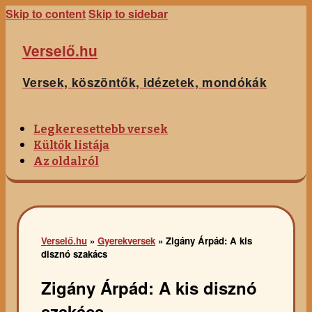
Skip to content
Skip to sidebar
Verselő.hu
Versek, köszöntők, idézetek, mondókák
Legkeresettebb versek
Kültők listája
Az oldalról
Verselő.hu
»
Gyerekversek
»
Zigány Árpád: A kis
disznó szakács
Zigány Árpád: A kis disznó
szakács