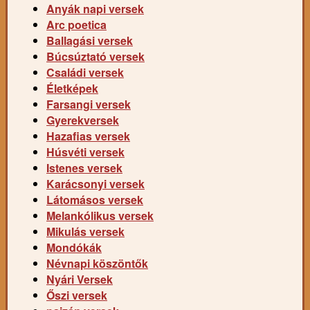
Anyák napi versek
Arc poetica
Ballagási versek
Búcsúztató versek
Családi versek
Életképek
Farsangi versek
Gyerekversek
Hazafias versek
Húsvéti versek
Istenes versek
Karácsonyi versek
Látomásos versek
Melankólikus versek
Mikulás versek
Mondókák
Névnapi köszöntők
Nyári Versek
Őszi versek