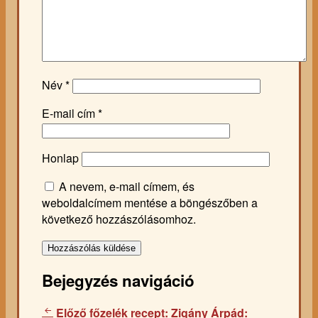
Név
*
E-mail cím
*
Honlap
A nevem, e-mail címem, és
weboldalcímem mentése a böngészőben a
következő hozzászólásomhoz.
Bejegyzés navigáció
Előző főzelék recept:
Zigány Árpád: