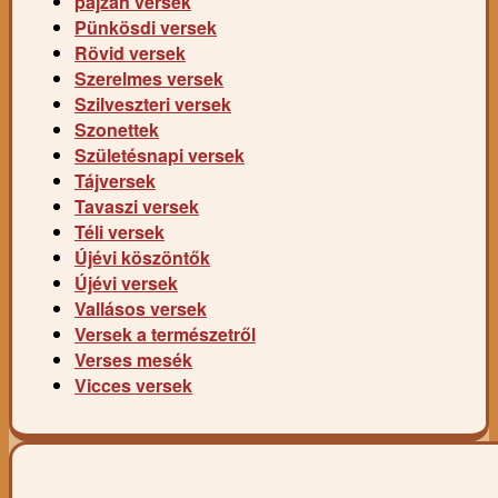
pajzán versek
Pünkösdi versek
Rövid versek
Szerelmes versek
Szilveszteri versek
Szonettek
Születésnapi versek
Tájversek
Tavaszi versek
Téli versek
Újévi köszöntők
Újévi versek
Vallásos versek
Versek a természetről
Verses mesék
Vicces versek