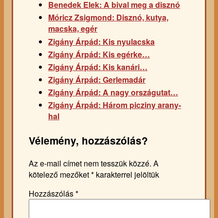
Benedek Elek: A bival meg a disznó
Móricz Zsigmond: Disznó, kutya,
macska, egér
Zigány Árpád: Kis nyulacska
Zigány Árpád: Kis egérke…
Zigány Árpád: Kis kanári…
Zigány Árpád: Gerlemadár
Zigány Árpád: A nagy országutat…
Zigány Árpád: Három picziny arany-
hal
Vélemény, hozzászólás?
Az e-mail címet nem tesszük közzé.
A
kötelező mezőket
*
karakterrel jelöltük
Hozzászólás
*