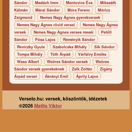
Sándor
Madách Imre
Mentovics Éva
Mikszáth
Kálmán
Márai Sándor
Móra Ferenc
Móricz
Zsigmond
Nemes Nagy Ágnes gyerekversek
Nemes Nagy Ágnes rövid versei
Nemes Nagy Ágnes
versek
Nemes Nagy Ágnes verses meséi
Petőfi
Sándor
Pósa Lajos
Reményik Sándor
Reviczky Gyula
Szabolcska Mihály
Sík Sándor
Tompa Mihály
Tóth Árpád
Várfalvy Emőke
Wass Albert
Weöres Sándor versek
Weöres
Sándor versek gyerekeknek
Zelk Zoltán
Zigány
Árpád versei
Ábrányi Emil
Áprily Lajos
Verselo.hu: versek, köszöntők, idézetek
©2026
Matits Viktor