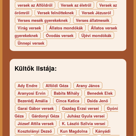
versek az Alföldről
Versek az életről
Versek az
örömről
Versek felnőtteknek
Versek Jézusról
Verses mesék gyerekeknek
Verses állatmesék
Virág versek
Állatos mondókák
Állatos versek
gyerekeknek
Óvodás versek
Újévi mondókák
Ünnepi versek
Kültők listája:
Ady Endre
Alföldi Géza
Arany János
Aranyosi Ervin
Babits Mihály
Benedek Elek
Bezerédj Amália
Cinca Katica
Dsida Jenő
Garai Gábor versek
Gazdag Erzsi versei
Gyóni
Géza
Gárdonyi Géza
Juhász Gyula versei
József Attila versek
K. László Szilvia versei
Kosztolányi Dezső
Kun Magdolna
Kányádi