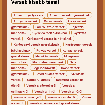
Versek kisebb témái
Adventi gyertya vers
Adventi versek gyerekeknek
Angyalos versek
Cicás versek
Cicás versek
gyerekeknek
Faluról szóló versek
Fejlesztő
mondókák
Gyerekversek ovisoknak
Gyertyás
versek
Karácsonyi versek felnőtteknek
Karácsonyi versek gyerekeknek
Karácsonyi versek
iskolásoknak
Kutyás versek
Kutyás versek
gyerekeknek
Macskás versek
Mozgásos
mondókák
Mutogatós mondókák
Ovis
mondókák
Régi mondókák
Rövid versek
gyerekeknek
Rövid állatos versek
Szenteste
versek
Szomorú versek
Szomorú versek az
életről
Versek a bátorságról
Versek a
csillagokról
Versek a hitről
Versek a hóról
Versek a reményről
Versek a szeretetről
Versek
a szélről
Versek a természetről gyerekeknek