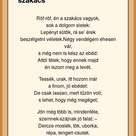
Röf-röf, én a szakács vagyok,
sok a dolgom sietek:
Lepényt sütök, rá se’ érek
beszélgetni véletek.Négy vendégem éhesen
vár,
s még nem is kész az ebéd:
Attól félek, hogy ennek majd
én iszom meg a levét.
Tessék, urak, itt hozom már
a finom, jó ebédet:
De csak lassan, mert tűzön volt,
s lehet, hogy még megéget;
Jön még több is, mindenféle,
szemnek-szájnak jó falat: –
Dercze-moslék, tök, uborka,
répa, tengeri-csutak.