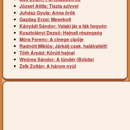
József Attila: Tiszta szívvel
Juhász Gyula: Anna örök
Gazdag Erzsi: Mesebolt
Kányádi Sándor: Valaki jár a fák hegyén
Kosztolányi Dezső: Hajnali részegség
Móra Ferenc: A cinege cipője
Radnóti Miklós: Járkálj csak, halálraitélt!
Tóth Árpád: Körúti hajnal
Weöres Sándor: A tündér (Bóbita)
Zelk Zoltán: A három nyúl