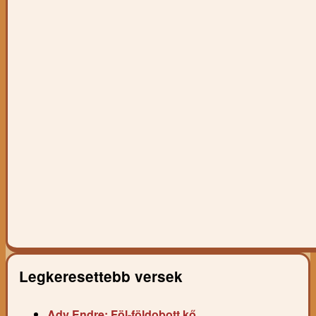
Legkeresettebb versek
Ady Endre: Föl-földobott kő