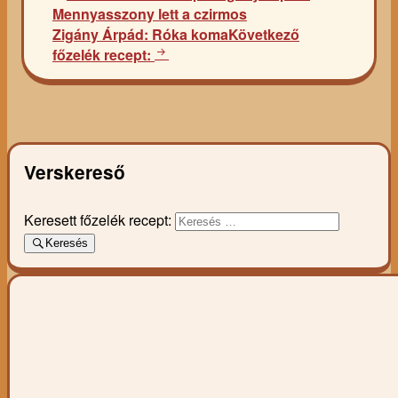
Mennyasszony lett a czirmos
Zigány Árpád: Róka koma
Következő
főzelék recept:
Verskereső
Keresett főzelék recept:
Keresés