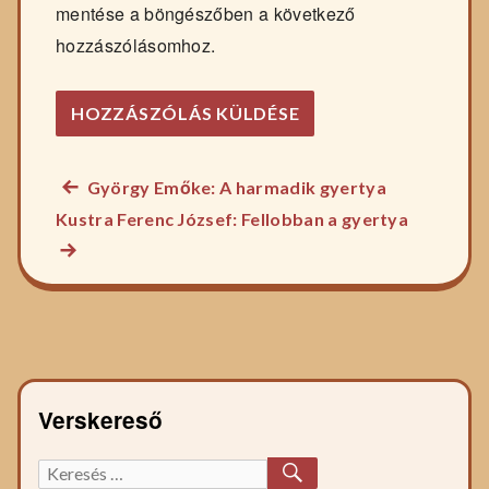
mentése a böngészőben a következő
hozzászólásomhoz.
Előző
György Emőke: A harmadik gyertya
Bejegyzés
főzelék
Következ
Kustra Ferenc József: Fellobban a gyertya
navigáció
recept:
főzelék
recept:
Verskereső
KERESÉS
Keresett