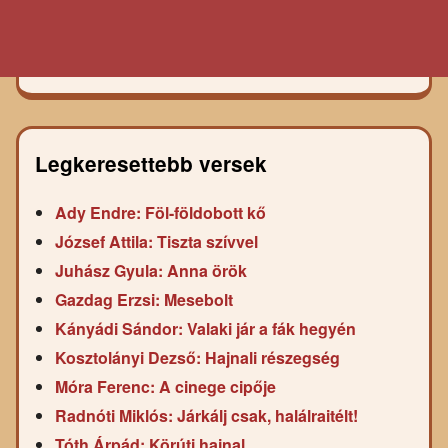
Legkeresettebb versek
Ady Endre: Föl-földobott kő
József Attila: Tiszta szívvel
Juhász Gyula: Anna örök
Gazdag Erzsi: Mesebolt
Kányádi Sándor: Valaki jár a fák hegyén
Kosztolányi Dezső: Hajnali részegség
Móra Ferenc: A cinege cipője
Radnóti Miklós: Járkálj csak, halálraitélt!
Tóth Árpád: Körúti hajnal