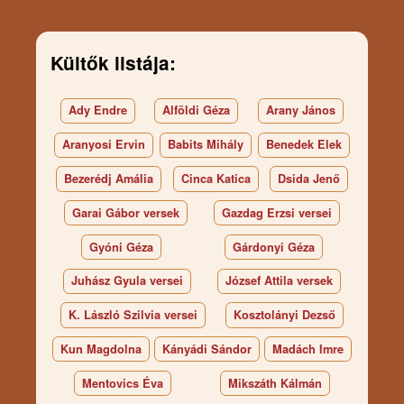
Kültők listája:
Ady Endre
Alföldi Géza
Arany János
Aranyosi Ervin
Babits Mihály
Benedek Elek
Bezerédj Amália
Cinca Katica
Dsida Jenő
Garai Gábor versek
Gazdag Erzsi versei
Gyóni Géza
Gárdonyi Géza
Juhász Gyula versei
József Attila versek
K. László Szilvia versei
Kosztolányi Dezső
Kun Magdolna
Kányádi Sándor
Madách Imre
Mentovics Éva
Mikszáth Kálmán