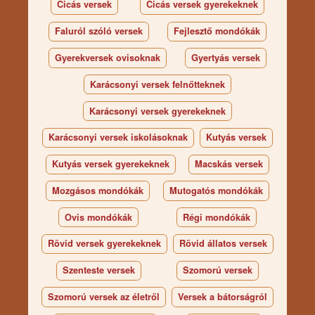
Cicás versek
Cicás versek gyerekeknek
Faluról szóló versek
Fejlesztő mondókák
Gyerekversek ovisoknak
Gyertyás versek
Karácsonyi versek felnőtteknek
Karácsonyi versek gyerekeknek
Karácsonyi versek iskolásoknak
Kutyás versek
Kutyás versek gyerekeknek
Macskás versek
Mozgásos mondókák
Mutogatós mondókák
Ovis mondókák
Régi mondókák
Rövid versek gyerekeknek
Rövid állatos versek
Szenteste versek
Szomorú versek
Szomorú versek az életről
Versek a bátorságról