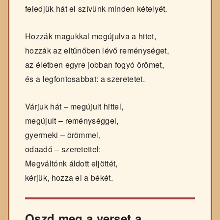
feledjük hát el szívünk minden kételyét.
Hozzák magukkal megújulva a hitet,
hozzák az eltűnőben lévő reménységet,
az életben egyre jobban fogyó örömet,
és a legfontosabbat: a szeretetet.
Várjuk hát – megújult hittel,
megújult – reménységgel,
gyermeki – örömmel,
odaadó – szeretettel:
Megváltónk áldott eljöttét,
kérjük, hozza el a békét.
Oszd meg a verset a