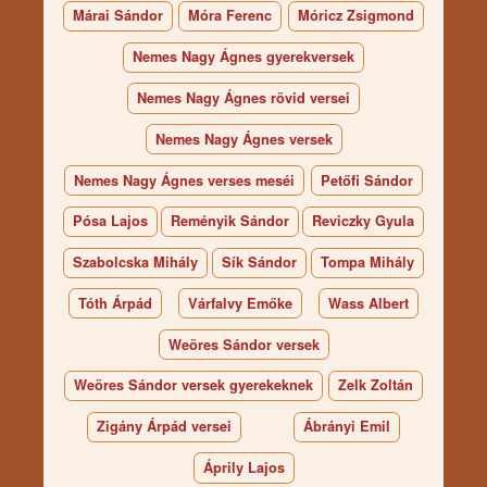
Márai Sándor
Móra Ferenc
Móricz Zsigmond
Nemes Nagy Ágnes gyerekversek
Nemes Nagy Ágnes rövid versei
Nemes Nagy Ágnes versek
Nemes Nagy Ágnes verses meséi
Petőfi Sándor
Pósa Lajos
Reményik Sándor
Reviczky Gyula
Szabolcska Mihály
Sík Sándor
Tompa Mihály
Tóth Árpád
Várfalvy Emőke
Wass Albert
Weöres Sándor versek
Weöres Sándor versek gyerekeknek
Zelk Zoltán
Zigány Árpád versei
Ábrányi Emil
Áprily Lajos