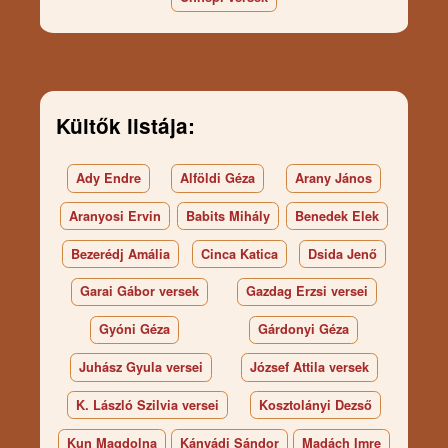
Kültők listája:
Ady Endre
Alföldi Géza
Arany János
Aranyosi Ervin
Babits Mihály
Benedek Elek
Bezerédj Amália
Cinca Katica
Dsida Jenő
Garai Gábor versek
Gazdag Erzsi versei
Gyóni Géza
Gárdonyi Géza
Juhász Gyula versei
József Attila versek
K. László Szilvia versei
Kosztolányi Dezső
Kun Magdolna
Kányádi Sándor
Madách Imre