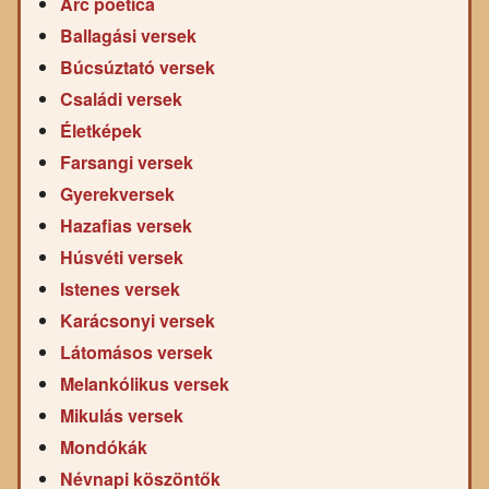
Arc poetica
Ballagási versek
Búcsúztató versek
Családi versek
Életképek
Farsangi versek
Gyerekversek
Hazafias versek
Húsvéti versek
Istenes versek
Karácsonyi versek
Látomásos versek
Melankólikus versek
Mikulás versek
Mondókák
Névnapi köszöntők