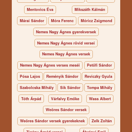
Mentovics Éva
Mikszáth Kálmán
Márai Sándor
Móra Ferenc
Móricz Zsigmond
Nemes Nagy Ágnes gyerekversek
Nemes Nagy Ágnes rövid versei
Nemes Nagy Ágnes versek
Nemes Nagy Ágnes verses meséi
Petőfi Sándor
Pósa Lajos
Reményik Sándor
Reviczky Gyula
Szabolcska Mihály
Sík Sándor
Tompa Mihály
Tóth Árpád
Várfalvy Emőke
Wass Albert
Weöres Sándor versek
Weöres Sándor versek gyerekeknek
Zelk Zoltán
Zigány Árpád versei
Ábrányi Emil