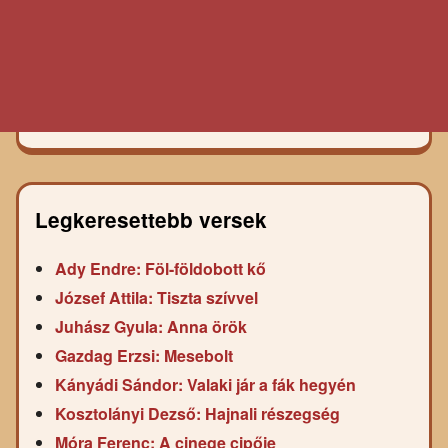
Legkeresettebb versek
Ady Endre: Föl-földobott kő
József Attila: Tiszta szívvel
Juhász Gyula: Anna örök
Gazdag Erzsi: Mesebolt
Kányádi Sándor: Valaki jár a fák hegyén
Kosztolányi Dezső: Hajnali részegség
Móra Ferenc: A cinege cipője