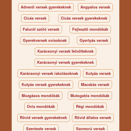
Adventi versek gyerekeknek
Angyalos versek
Cicás versek
Cicás versek gyerekeknek
Faluról szóló versek
Fejlesztő mondókák
Gyerekversek ovisoknak
Gyertyás versek
Karácsonyi versek felnőtteknek
Karácsonyi versek gyerekeknek
Karácsonyi versek iskolásoknak
Kutyás versek
Kutyás versek gyerekeknek
Macskás versek
Mozgásos mondókák
Mutogatós mondókák
Ovis mondókák
Régi mondókák
Rövid versek gyerekeknek
Rövid állatos versek
Szenteste versek
Szomorú versek