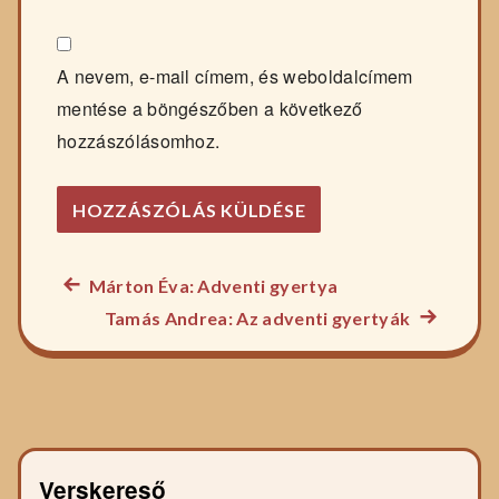
A nevem, e-mail címem, és weboldalcímem
mentése a böngészőben a következő
hozzászólásomhoz.
Előző
Márton Éva: Adventi gyertya
Bejegyzés
főzelék
Következ
Tamás Andrea: Az adventi gyertyák
navigáció
recept:
főzelék
recept:
Verskereső