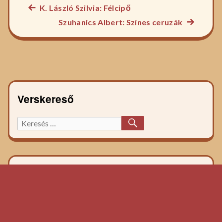
Előző
K. László Szilvia: Félcipő
Bejegyzés
főzelék
Következ
Szuhanics Albert: Színes ceruzák
navigáció
recept:
főzelék
recept:
Verskereső
KERESÉS
Keresett
főzelék
recept: