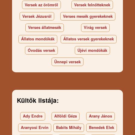
Versek az örömről
Versek felnőtteknek
Versek Jézusról
Verses mesék gyerekeknek
Verses állatmesék
Virág versek
Állatos mondókák
Állatos versek gyerekeknek
Óvodás versek
Újévi mondókák
Ünnepi versek
Kültők listája:
Ady Endre
Alföldi Géza
Arany János
Aranyosi Ervin
Babits Mihály
Benedek Elek