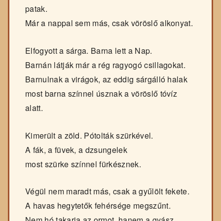
patak.
Már a nappal sem más, csak vöröslő alkonyat.
Elfogyott a sárga. Barna lett a Nap.
Barnán látják már a rég ragyogó csillagokat.
Barnulnak a virágok, az eddig sárgálló halak
most barna színnel úsznak a vöröslő tóvíz
alatt.
Kimerült a zöld. Pótolták szürkével.
A fák, a füvek, a dzsungelek
most szürke színnel fürkésznek.
Végül nem maradt más, csak a gyűlölt fekete.
A havas hegytetők fehérsége megszűnt.
Nem hó takarja az ormot, hanem a gyász