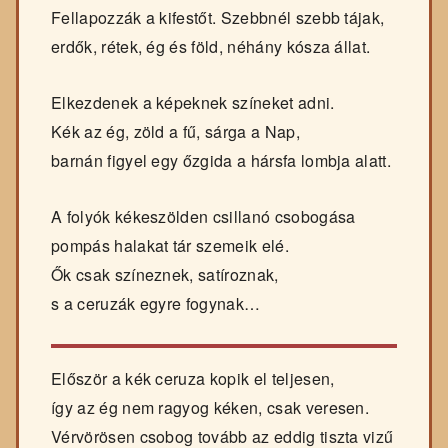
Fellapozzák a kifestőt. Szebbnél szebb tájak,
erdők, rétek, ég és föld, néhány kósza állat.
Elkezdenek a képeknek színeket adni.
Kék az ég, zöld a fű, sárga a Nap,
barnán figyel egy őzgida a hársfa lombja alatt.
A folyók kékeszölden csillanó csobogása
pompás halakat tár szemeik elé.
Ők csak színeznek, satíroznak,
s a ceruzák egyre fogynak…
Először a kék ceruza kopik el teljesen,
így az ég nem ragyog kéken, csak veresen.
Vérvörösen csobog tovább az eddig tiszta vizű