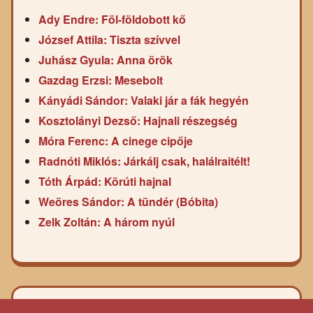
Ady Endre: Föl-földobott kő
József Attila: Tiszta szívvel
Juhász Gyula: Anna örök
Gazdag Erzsi: Mesebolt
Kányádi Sándor: Valaki jár a fák hegyén
Kosztolányi Dezső: Hajnali részegség
Móra Ferenc: A cinege cipője
Radnóti Miklós: Járkálj csak, halálraitélt!
Tóth Árpád: Körúti hajnal
Weöres Sándor: A tündér (Bóbita)
Zelk Zoltán: A három nyúl