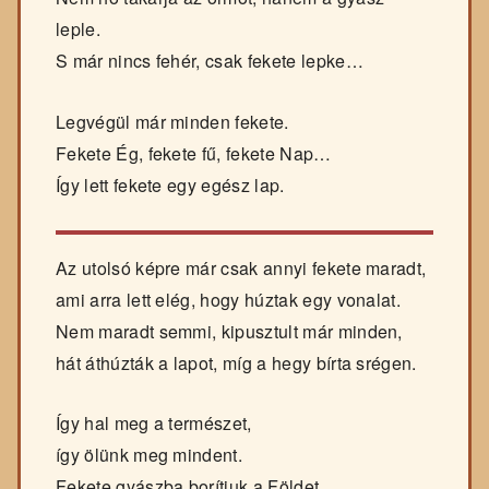
leple.
S már nincs fehér, csak fekete lepke…
Legvégül már minden fekete.
Fekete Ég, fekete fű, fekete Nap…
Így lett fekete egy egész lap.
Az utolsó képre már csak annyi fekete maradt,
ami arra lett elég, hogy húztak egy vonalat.
Nem maradt semmi, kipusztult már minden,
hát áthúzták a lapot, míg a hegy bírta srégen.
Így hal meg a természet,
így ölünk meg mindent.
Fekete gyászba borítjuk a Földet.