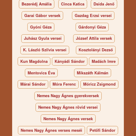
Bezerédj Amália
Cinca Katica
Dsida Jenő
Garai Gábor versek
Gazdag Erzsi versei
Gyóni Géza
Gárdonyi Géza
Juhász Gyula versei
József Attila versek
K. László Szilvia versei
Kosztolányi Dezső
Kun Magdolna
Kányádi Sándor
Madách Imre
Mentovics Éva
Mikszáth Kálmán
Márai Sándor
Móra Ferenc
Móricz Zsigmond
Nemes Nagy Ágnes gyerekversek
Nemes Nagy Ágnes rövid versei
Nemes Nagy Ágnes versek
Nemes Nagy Ágnes verses meséi
Petőfi Sándor