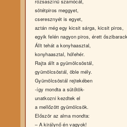
rózsaszínű szamócát,
sötétpiros meggyet,
cseresznyét is egyet,
aztán még egy kicsit sárga, kicsit piros,
egyik felén nagyon piros, érett őszibarack
Állt tehát a konyhaasztal,
konyhaasztal, hófehér.
Rajta állt a gyümölcsöstál,
gyümölcsöstál, öble mély.
Gyümölcsöstál rejtekében
-így mondta a sütőtök-
unatkozni kezdtek el
a mellőzött gyümölcsök.
Először az alma mondta:
– A királynő én vagyok!