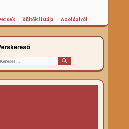
versek
Kültők listája
Az oldalról
Verskereső
KERESÉS
eresett
őzelék
ecept: