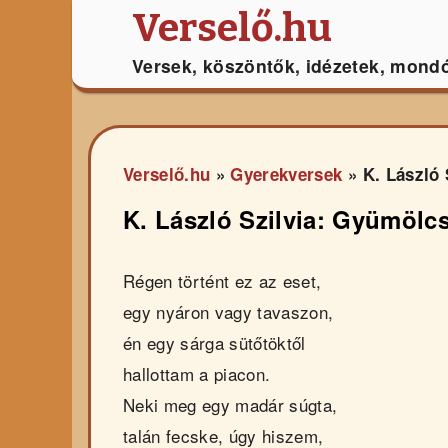
Verselő.hu
Versek, köszöntők, idézetek, mond
Verselő.hu
»
Gyerekversek
»
K. László 
K. László Szilvia: Gyümölc
Régen történt ez az eset,
egy nyáron vagy tavaszon,
én egy sárga sütőtöktől
hallottam a piacon.
Neki meg egy madár súgta,
talán fecske, úgy hiszem,