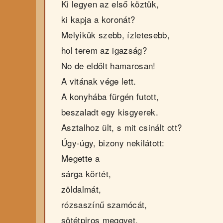
Ki legyen az első köztük,
ki kapja a koronát?
Melyikük szebb, ízletesebb,
hol terem az igazság?
No de eldőlt hamarosan!
A vitának vége lett.
A konyhába fürgén futott,
beszaladt egy kisgyerek.
Asztalhoz ült, s mit csinált ott?
Úgy-úgy, bizony nekilátott:
Megette a
sárga körtét,
zöldalmát,
rózsaszínű szamócát,
sötétpiros meggyet,