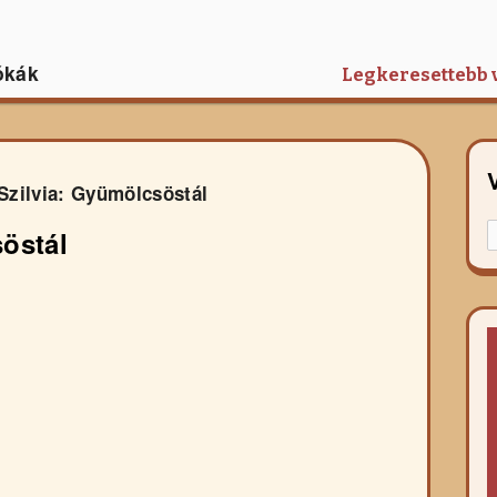
ókák
Legkeresettebb 
Szilvia: Gyümölcsöstál
K
söstál
f
r