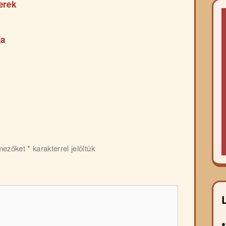
erek
ka
 mezőket
*
karakterrel jelöltük