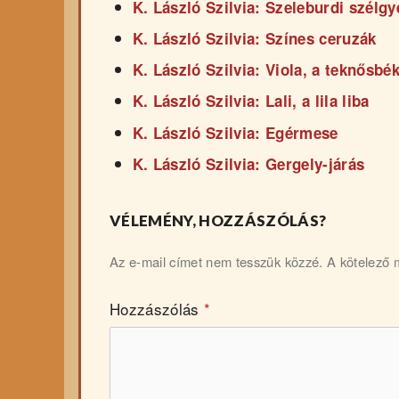
K. László Szilvia: Szeleburdi szélgy
K. László Szilvia: Színes ceruzák
K. László Szilvia: Viola, a teknősbé
K. László Szilvia: Lali, a lila liba
K. László Szilvia: Egérmese
K. László Szilvia: Gergely-járás
VÉLEMÉNY, HOZZÁSZÓLÁS?
Az e-mail címet nem tesszük közzé.
A kötelező
Hozzászólás
*