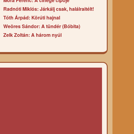
Móra Ferenc: A cinege cipője
Radnóti Miklós: Járkálj csak, halálraitélt!
Tóth Árpád: Körúti hajnal
Weöres Sándor: A tündér (Bóbita)
Zelk Zoltán: A három nyúl