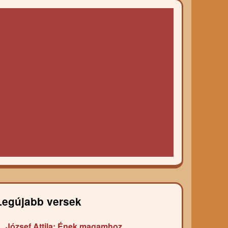
Legújabb versek
József Attila: Ének magamhoz