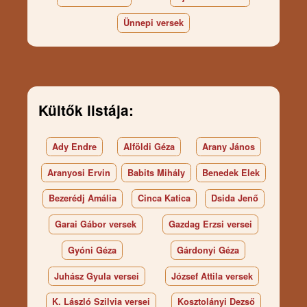
Ünnepi versek
Kültők listája:
Ady Endre
Alföldi Géza
Arany János
Aranyosi Ervin
Babits Mihály
Benedek Elek
Bezerédj Amália
Cinca Katica
Dsida Jenő
Garai Gábor versek
Gazdag Erzsi versei
Gyóni Géza
Gárdonyi Géza
Juhász Gyula versei
József Attila versek
K. László Szilvia versei
Kosztolányi Dezső