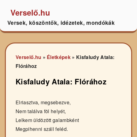
Verselő.hu
Versek, köszöntők, idézetek, mondókák
Verselő.hu
»
Életképek
»
Kisfaludy Atala:
Flórához
Kisfaludy Atala: Flórához
Elriasztva, megsebezve,
Nem találva föl helyét,
Lelkem üldözött galambként
Megpihenni száll feléd.