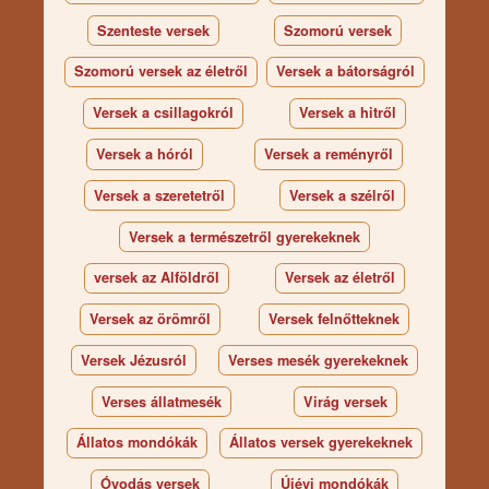
Szenteste versek
Szomorú versek
Szomorú versek az életről
Versek a bátorságról
Versek a csillagokról
Versek a hitről
Versek a hóról
Versek a reményről
Versek a szeretetről
Versek a szélről
Versek a természetről gyerekeknek
versek az Alföldről
Versek az életről
Versek az örömről
Versek felnőtteknek
Versek Jézusról
Verses mesék gyerekeknek
Verses állatmesék
Virág versek
Állatos mondókák
Állatos versek gyerekeknek
Óvodás versek
Újévi mondókák