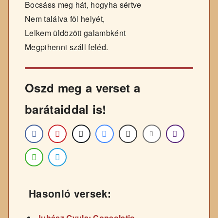
Bocsáss meg hát, hogyha sértve
Nem találva föl helyét,
Lelkem üldözött galambként
Megpihenni száll feléd.
Oszd meg a verset a
barátaiddal is!
Hasonló versek:
Juhász Gyula: Consolatio