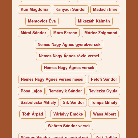
Kun Magdolna
Kányádi Sándor
Madách Imre
Mentovics Éva
Mikszáth Kálmán
Márai Sándor
Móra Ferenc
Móricz Zsigmond
Nemes Nagy Ágnes gyerekversek
Nemes Nagy Ágnes rövid versei
Nemes Nagy Ágnes versek
Nemes Nagy Ágnes verses meséi
Petőfi Sándor
Pósa Lajos
Reményik Sándor
Reviczky Gyula
Szabolcska Mihály
Sík Sándor
Tompa Mihály
Tóth Árpád
Várfalvy Emőke
Wass Albert
Weöres Sándor versek
Weöres Sándor versek gyerekeknek
Zelk Zoltán