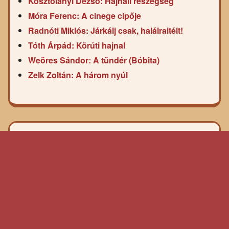
Kosztolányi Dezső: Hajnali részegség
Móra Ferenc: A cinege cipője
Radnóti Miklós: Járkálj csak, halálraitélt!
Tóth Árpád: Körúti hajnal
Weöres Sándor: A tündér (Bóbita)
Zelk Zoltán: A három nyúl