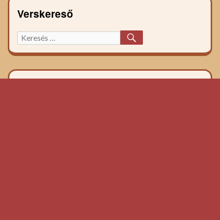
Verskereső
KERESÉS
Keresett
főzelék
recept: