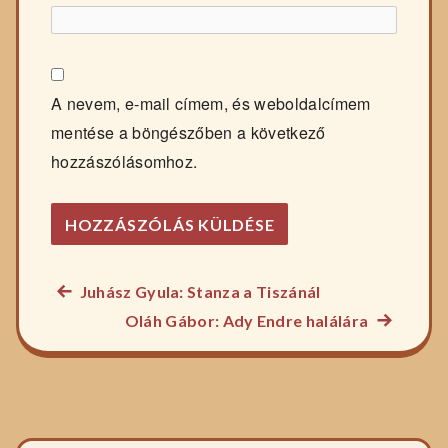
A nevem, e-mail címem, és weboldalcímem
mentése a böngészőben a következő
hozzászólásomhoz.
Előző
Juhász Gyula: Stanza a Tiszánál
Bejegyzés
főzelék
Következ
Oláh Gábor: Ady Endre halálára
navigáció
recept:
főzelék
recept: