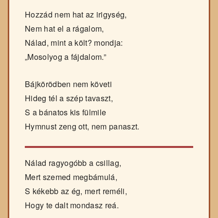
Hozzád nem hat az irigység,
Nem hat el a rágalom,
Nálad, mint a költ? mondja:
„Mosolyog a fájdalom.”
Bájkörödben nem követi
Hideg tél a szép tavaszt,
S a bánatos kis fülmile
Hymnust zeng ott, nem panaszt.
Nálad ragyogóbb a csillag,
Mert szemed megbámulá,
S kékebb az ég, mert reméli,
Hogy te dalt mondasz reá.