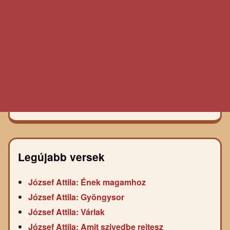
Legújabb versek
József Attila: Ének magamhoz
József Attila: Gyöngysor
József Attila: Várlak
József Attila: Amit szivedbe rejtesz