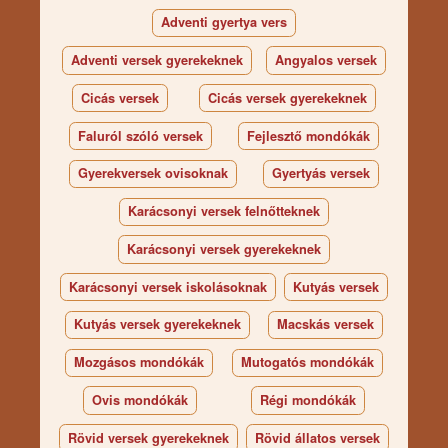
Adventi gyertya vers
Adventi versek gyerekeknek
Angyalos versek
Cicás versek
Cicás versek gyerekeknek
Faluról szóló versek
Fejlesztő mondókák
Gyerekversek ovisoknak
Gyertyás versek
Karácsonyi versek felnőtteknek
Karácsonyi versek gyerekeknek
Karácsonyi versek iskolásoknak
Kutyás versek
Kutyás versek gyerekeknek
Macskás versek
Mozgásos mondókák
Mutogatós mondókák
Ovis mondókák
Régi mondókák
Rövid versek gyerekeknek
Rövid állatos versek