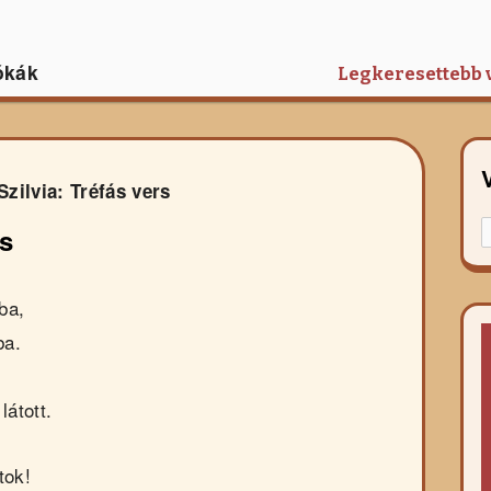
ókák
Legkeresettebb 
Szilvia: Tréfás vers
K
rs
f
r
ba,
ba.
látott.
tok!