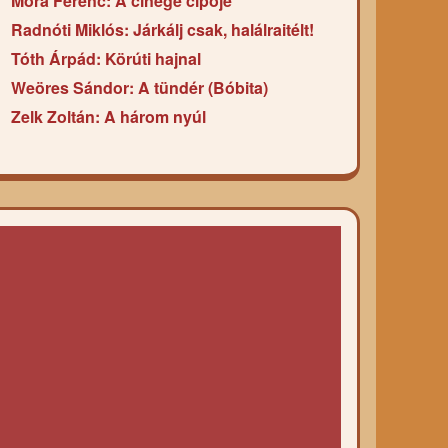
Móra Ferenc: A cinege cipője
Radnóti Miklós: Járkálj csak, halálraitélt!
Tóth Árpád: Körúti hajnal
Weöres Sándor: A tündér (Bóbita)
Zelk Zoltán: A három nyúl