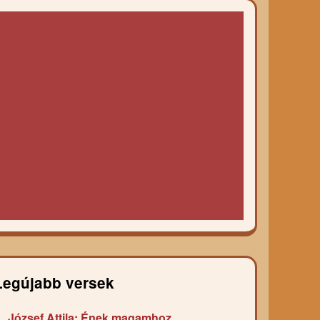
Legújabb versek
József Attila: Ének magamhoz