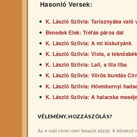
Hasonló Versek:
K. László Szilvia: Tarisznyába való 
Benedek Elek: Tréfás páros dal
K. László Szilvia: A mi kiskutyánk
K. László Szilvia: Viola, a teknősbé
K. László Szilvia: Lali, a lila liba
K. László Szilvia: Vörös bundás Cir
K. László Szilvia: Hóembernyi hads
K. László Szilvia: A halacska meséj
VÉLEMÉNY, HOZZÁSZÓLÁS?
Az e-mail címet nem tesszük közzé.
A kötelező