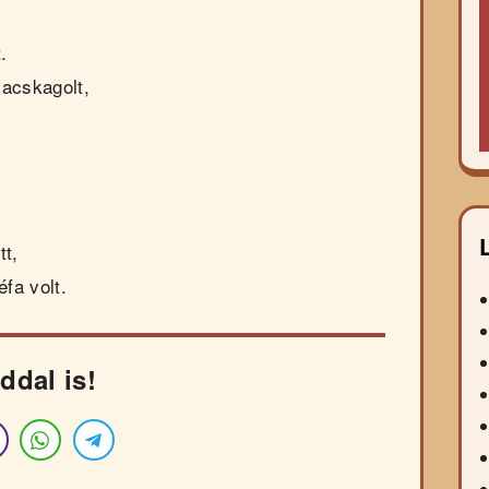
.
macskagolt,
.
.
tt,
fa volt.
ddal is!