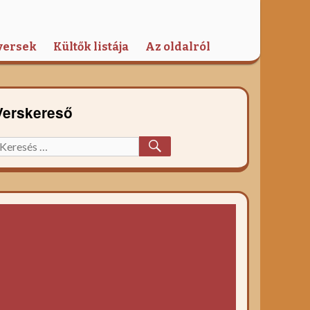
versek
Kültők listája
Az oldalról
Verskereső
KERESÉS
eresett
őzelék
ecept: