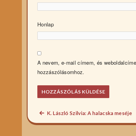
Honlap
A nevem, e-mail címem, és weboldalcím
hozzászólásomhoz.
Előző
K. László Szilvia: A halacska meséje
Bejegyzés
főzelék
navigáció
recept: