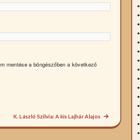
em mentése a böngészőben a következő
Következő
K. László Szilvia: A kis Lajhár Alajos
főzelék
recept: