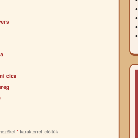
vers
ka
mi cica
ereg
e
 mezőket
*
karakterrel jelöltük