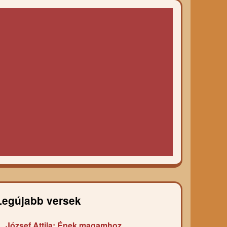
Legújabb versek
József Attila: Ének magamhoz