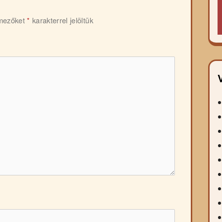
 mezőket
*
karakterrel jelöltük