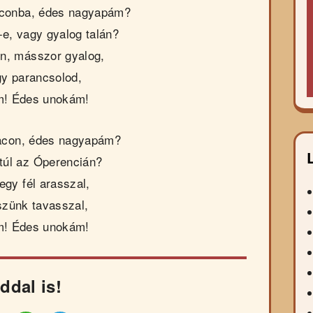
conba, édes nagyapám?
-e, vagy gyalog talán?
ón, másszor gyalog,
y parancsolod,
m! Édes unokám!
acon, édes nagyapám?
túl az Óperencián?
egy fél arasszal,
eszünk tavasszal,
m! Édes unokám!
ddal is!