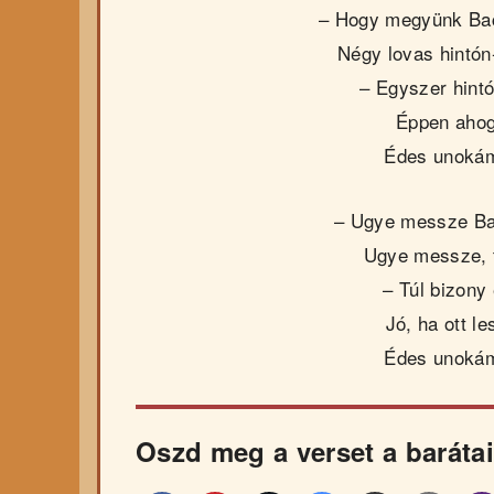
– Hogy megyünk Ba
Négy lovas hintón
– Egyszer hint
Éppen ahog
Édes unoká
– Ugye messze B
Ugye messze, 
– Túl bizony 
Jó, ha ott l
Édes unoká
Oszd meg a verset a barátai