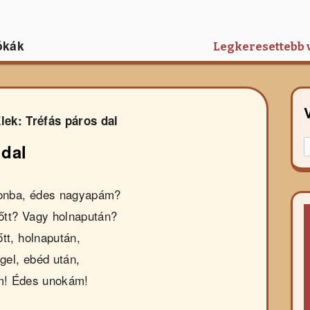
ókák
Legkeresettebb 
ek: Tréfás páros dal
K
 dal
f
r
onba, édes nagyapám?
őtt? Vagy holnapután?
tt, holnapután,
gel, ebéd után,
m! Édes unokám!