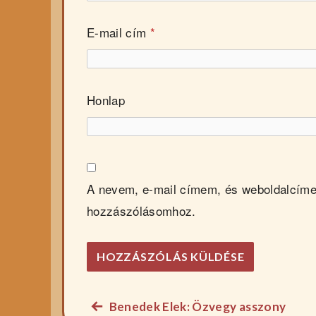
E-mail cím
*
Honlap
A nevem, e-mail címem, és weboldalcím
hozzászólásomhoz.
Előző
Benedek Elek: Özvegy asszony
Bejegyzés