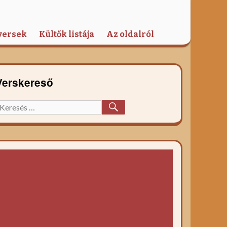
versek
Kültők listája
Az oldalról
Verskereső
KERESÉS
eresett
őzelék
ecept: