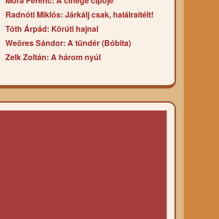
Móra Ferenc: A cinege cipője
Radnóti Miklós: Járkálj csak, halálraitélt!
Tóth Árpád: Körúti hajnal
Weöres Sándor: A tündér (Bóbita)
Zelk Zoltán: A három nyúl