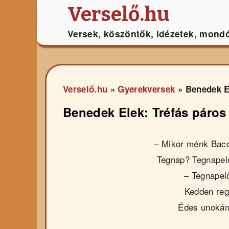
Verselő.hu
Versek, köszöntők, idézetek, mond
Verselő.hu
»
Gyerekversek
»
Benedek El
Benedek Elek: Tréfás páros
– Mikor ménk Bac
Tegnap? Tegnapel
– Tegnapelő
Kedden reg
Édes unoká