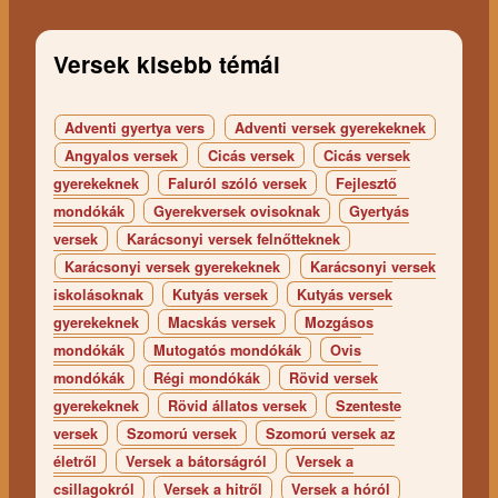
Versek kisebb témái
Adventi gyertya vers
Adventi versek gyerekeknek
Angyalos versek
Cicás versek
Cicás versek
gyerekeknek
Faluról szóló versek
Fejlesztő
mondókák
Gyerekversek ovisoknak
Gyertyás
versek
Karácsonyi versek felnőtteknek
Karácsonyi versek gyerekeknek
Karácsonyi versek
iskolásoknak
Kutyás versek
Kutyás versek
gyerekeknek
Macskás versek
Mozgásos
mondókák
Mutogatós mondókák
Ovis
mondókák
Régi mondókák
Rövid versek
gyerekeknek
Rövid állatos versek
Szenteste
versek
Szomorú versek
Szomorú versek az
életről
Versek a bátorságról
Versek a
csillagokról
Versek a hitről
Versek a hóról