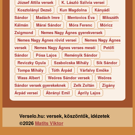
József Attila versek
K. László Szilvia versei
Kosztolányi Dezső
Kun Magdolna
Kányádi
Sándor
Madách Imre
Mentovics Éva
Mikszáth
Kálmán
Márai Sándor
Móra Ferenc
Móricz
Zsigmond
Nemes Nagy Ágnes gyerekversek
Nemes Nagy Ágnes rövid versei
Nemes Nagy Ágnes
versek
Nemes Nagy Ágnes verses meséi
Petőfi
Sándor
Pósa Lajos
Reményik Sándor
Reviczky Gyula
Szabolcska Mihály
Sík Sándor
Tompa Mihály
Tóth Árpád
Várfalvy Emőke
Wass Albert
Weöres Sándor versek
Weöres
Sándor versek gyerekeknek
Zelk Zoltán
Zigány
Árpád versei
Ábrányi Emil
Áprily Lajos
Verselo.hu: versek, köszöntők, idézetek
©2026
Matits Viktor