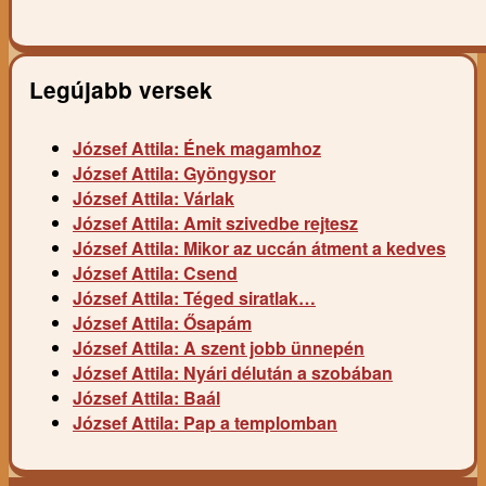
Legújabb versek
József Attila: Ének magamhoz
József Attila: Gyöngysor
József Attila: Várlak
József Attila: Amit szivedbe rejtesz
József Attila: Mikor az uccán átment a kedves
József Attila: Csend
József Attila: Téged siratlak…
József Attila: Ősapám
József Attila: A szent jobb ünnepén
József Attila: Nyári délután a szobában
József Attila: Baál
József Attila: Pap a templomban