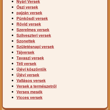
Nyári Versek
Őszi versek
pajzán versek
Pünkösdi versek
Rövid versek
Szerelmes versek
Szilveszteri versek
Szonettek
Születésnapi versek
Tájversek
Tavaszi versek
Téli versek
Újévi köszöntők
Újévi versek
Vallásos versek
Versek a természetről
Verses mesék
Vicces versek