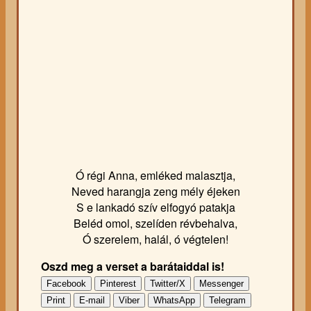
Ó régi Anna, emléked malasztja,
Neved harangja zeng mély éjeken
S e lankadó szív elfogyó patakja
Beléd omol, szelíden révbehalva,
Ó szerelem, halál, ó végtelen!
Oszd meg a verset a barátaiddal is!
Facebook
Pinterest
Twitter/X
Messenger
Print
E-mail
Viber
WhatsApp
Telegram