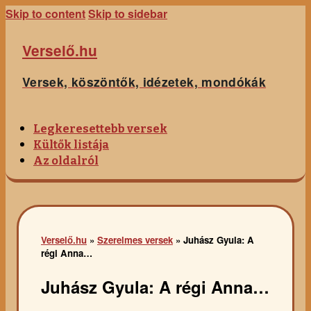
Skip to content
Skip to sidebar
Verselő.hu
Versek, köszöntők, idézetek, mondókák
Legkeresettebb versek
Kültők listája
Az oldalról
Verselő.hu
»
Szerelmes versek
»
Juhász Gyula: A
régi Anna…
Juhász Gyula: A régi Anna…