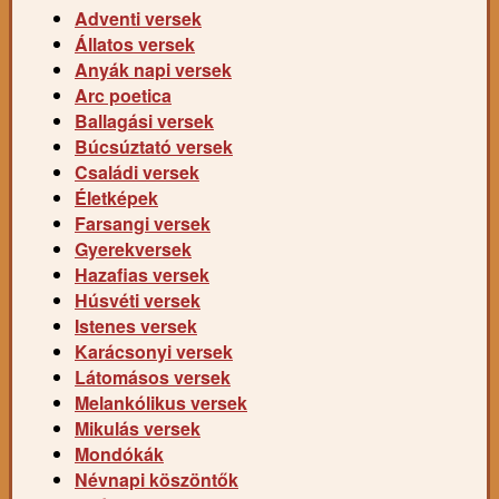
Adventi versek
Állatos versek
Anyák napi versek
Arc poetica
Ballagási versek
Búcsúztató versek
Családi versek
Életképek
Farsangi versek
Gyerekversek
Hazafias versek
Húsvéti versek
Istenes versek
Karácsonyi versek
Látomásos versek
Melankólikus versek
Mikulás versek
Mondókák
Névnapi köszöntők