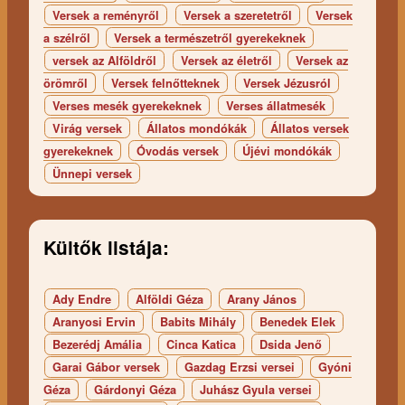
Versek a reményről
Versek a szeretetről
Versek
a szélről
Versek a természetről gyerekeknek
versek az Alföldről
Versek az életről
Versek az
örömről
Versek felnőtteknek
Versek Jézusról
Verses mesék gyerekeknek
Verses állatmesék
Virág versek
Állatos mondókák
Állatos versek
gyerekeknek
Óvodás versek
Újévi mondókák
Ünnepi versek
Kültők listája:
Ady Endre
Alföldi Géza
Arany János
Aranyosi Ervin
Babits Mihály
Benedek Elek
Bezerédj Amália
Cinca Katica
Dsida Jenő
Garai Gábor versek
Gazdag Erzsi versei
Gyóni
Géza
Gárdonyi Géza
Juhász Gyula versei