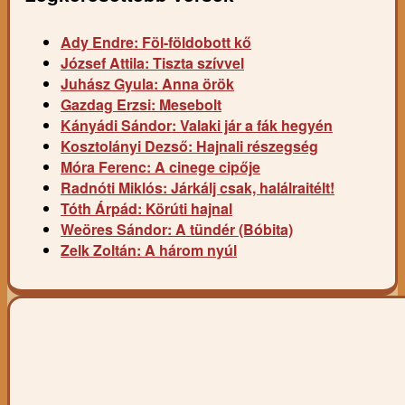
Ady Endre: Föl-földobott kő
József Attila: Tiszta szívvel
Juhász Gyula: Anna örök
Gazdag Erzsi: Mesebolt
Kányádi Sándor: Valaki jár a fák hegyén
Kosztolányi Dezső: Hajnali részegség
Móra Ferenc: A cinege cipője
Radnóti Miklós: Járkálj csak, halálraitélt!
Tóth Árpád: Körúti hajnal
Weöres Sándor: A tündér (Bóbita)
Zelk Zoltán: A három nyúl