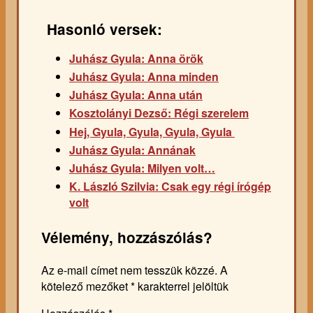
Hasonló versek:
Juhász Gyula: Anna örök
Juhász Gyula: Anna minden
Juhász Gyula: Anna után
Kosztolányi Dezső: Régi szerelem
Hej, Gyula, Gyula, Gyula, Gyula
Juhász Gyula: Annának
Juhász Gyula: Milyen volt…
K. László Szilvia: Csak egy régi írógép
volt
Vélemény, hozzászólás?
Az e-mail címet nem tesszük közzé.
A
kötelező mezőket
*
karakterrel jelöltük