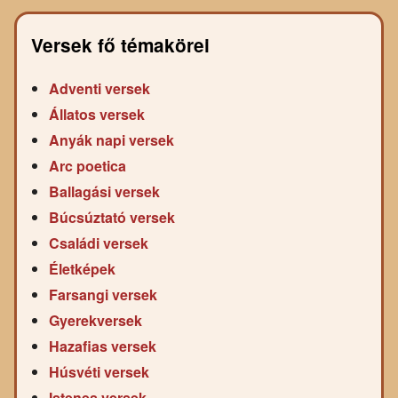
Versek fő témakörei
Adventi versek
Állatos versek
Anyák napi versek
Arc poetica
Ballagási versek
Búcsúztató versek
Családi versek
Életképek
Farsangi versek
Gyerekversek
Hazafias versek
Húsvéti versek
Istenes versek