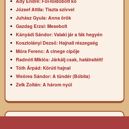
Ady Endre: Föl-földobott kő
József Attila: Tiszta szívvel
Juhász Gyula: Anna örök
Gazdag Erzsi: Mesebolt
Kányádi Sándor: Valaki jár a fák hegyén
Kosztolányi Dezső: Hajnali részegség
Móra Ferenc: A cinege cipője
Radnóti Miklós: Járkálj csak, halálraitélt!
Tóth Árpád: Körúti hajnal
Weöres Sándor: A tündér (Bóbita)
Zelk Zoltán: A három nyúl