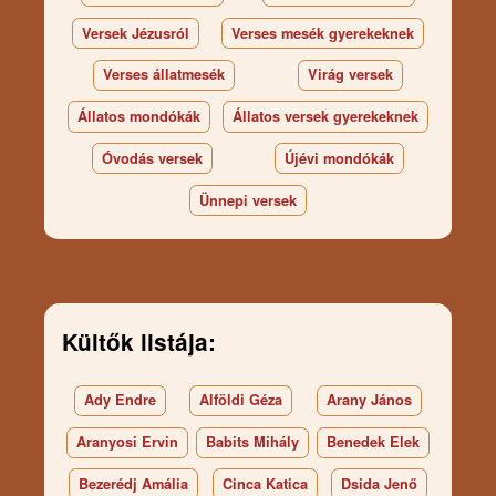
Versek Jézusról
Verses mesék gyerekeknek
Verses állatmesék
Virág versek
Állatos mondókák
Állatos versek gyerekeknek
Óvodás versek
Újévi mondókák
Ünnepi versek
Kültők listája:
Ady Endre
Alföldi Géza
Arany János
Aranyosi Ervin
Babits Mihály
Benedek Elek
Bezerédj Amália
Cinca Katica
Dsida Jenő