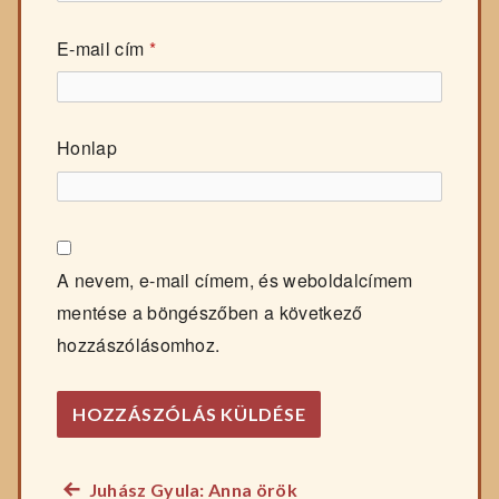
E-mail cím
*
Honlap
A nevem, e-mail címem, és weboldalcímem
mentése a böngészőben a következő
hozzászólásomhoz.
Előző
Juhász Gyula: Anna örök