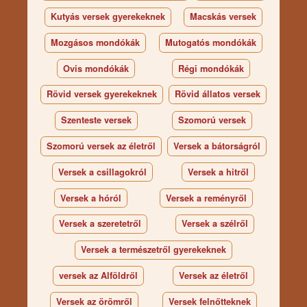
Kutyás versek gyerekeknek
Macskás versek
Mozgásos mondókák
Mutogatós mondókák
Ovis mondókák
Régi mondókák
Rövid versek gyerekeknek
Rövid állatos versek
Szenteste versek
Szomorú versek
Szomorú versek az életről
Versek a bátorságról
Versek a csillagokról
Versek a hitről
Versek a hóról
Versek a reményről
Versek a szeretetről
Versek a szélről
Versek a természetről gyerekeknek
versek az Alföldről
Versek az életről
Versek az örömről
Versek felnőtteknek