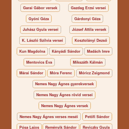
Garai Gábor versek
Gazdag Erzsi versei
Gyóni Géza
Gárdonyi Géza
Juhász Gyula versei
József Attila versek
K. László Szilvia versei
Kosztolányi Dezső
Kun Magdolna
Kányádi Sándor
Madách Imre
Mentovics Éva
Mikszáth Kálmán
Márai Sándor
Móra Ferenc
Móricz Zsigmond
Nemes Nagy Ágnes gyerekversek
Nemes Nagy Ágnes rövid versei
Nemes Nagy Ágnes versek
Nemes Nagy Ágnes verses meséi
Petőfi Sándor
Pósa Lajos
Reményik Sándor
Reviczky Gyula