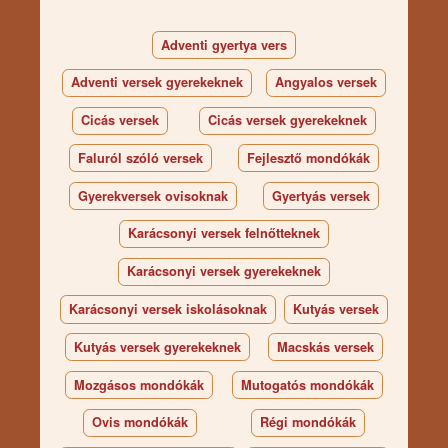
Adventi gyertya vers
Adventi versek gyerekeknek
Angyalos versek
Cicás versek
Cicás versek gyerekeknek
Faluról szóló versek
Fejlesztő mondókák
Gyerekversek ovisoknak
Gyertyás versek
Karácsonyi versek felnőtteknek
Karácsonyi versek gyerekeknek
Karácsonyi versek iskolásoknak
Kutyás versek
Kutyás versek gyerekeknek
Macskás versek
Mozgásos mondókák
Mutogatós mondókák
Ovis mondókák
Régi mondókák