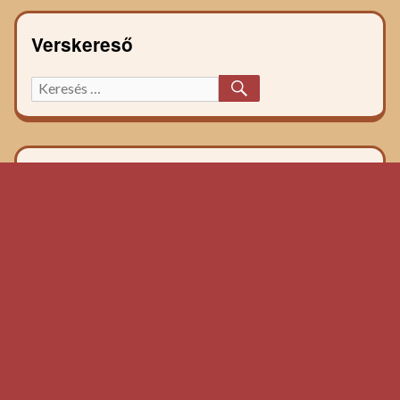
Verskereső
KERESÉS
Keresett
főzelék
recept: