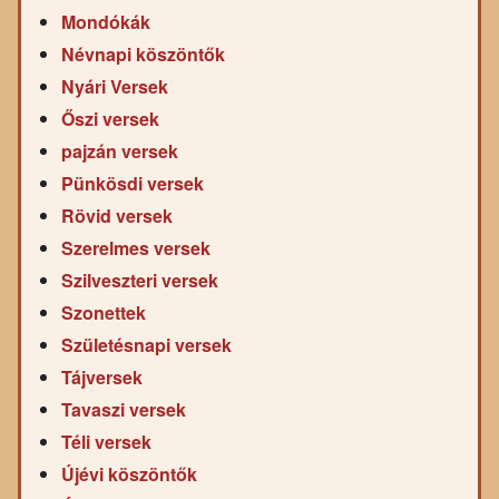
Mondókák
Névnapi köszöntők
Nyári Versek
Őszi versek
pajzán versek
Pünkösdi versek
Rövid versek
Szerelmes versek
Szilveszteri versek
Szonettek
Születésnapi versek
Tájversek
Tavaszi versek
Téli versek
Újévi köszöntők