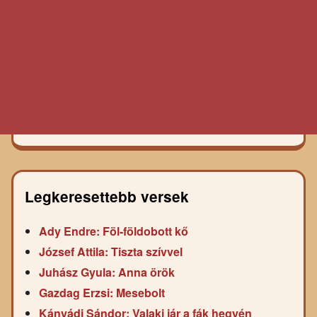
Legkeresettebb versek
Ady Endre: Föl-földobott kő
József Attila: Tiszta szívvel
Juhász Gyula: Anna örök
Gazdag Erzsi: Mesebolt
Kányádi Sándor: Valaki jár a fák hegyén