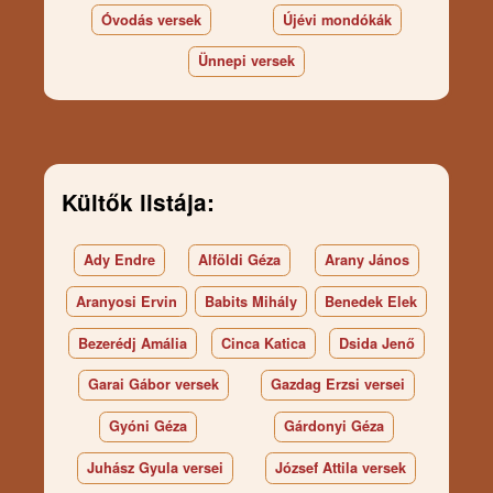
Óvodás versek
Újévi mondókák
Ünnepi versek
Kültők listája:
Ady Endre
Alföldi Géza
Arany János
Aranyosi Ervin
Babits Mihály
Benedek Elek
Bezerédj Amália
Cinca Katica
Dsida Jenő
Garai Gábor versek
Gazdag Erzsi versei
Gyóni Géza
Gárdonyi Géza
Juhász Gyula versei
József Attila versek