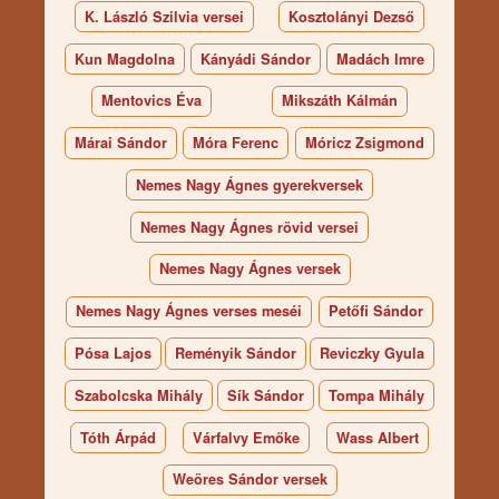
K. László Szilvia versei
Kosztolányi Dezső
Kun Magdolna
Kányádi Sándor
Madách Imre
Mentovics Éva
Mikszáth Kálmán
Márai Sándor
Móra Ferenc
Móricz Zsigmond
Nemes Nagy Ágnes gyerekversek
Nemes Nagy Ágnes rövid versei
Nemes Nagy Ágnes versek
Nemes Nagy Ágnes verses meséi
Petőfi Sándor
Pósa Lajos
Reményik Sándor
Reviczky Gyula
Szabolcska Mihály
Sík Sándor
Tompa Mihály
Tóth Árpád
Várfalvy Emőke
Wass Albert
Weöres Sándor versek