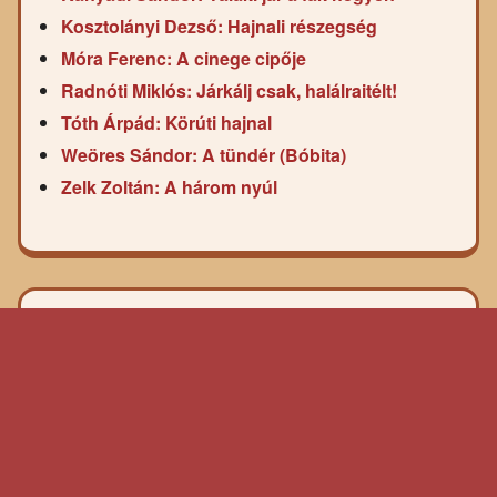
Kosztolányi Dezső: Hajnali részegség
Móra Ferenc: A cinege cipője
Radnóti Miklós: Járkálj csak, halálraitélt!
Tóth Árpád: Körúti hajnal
Weöres Sándor: A tündér (Bóbita)
Zelk Zoltán: A három nyúl