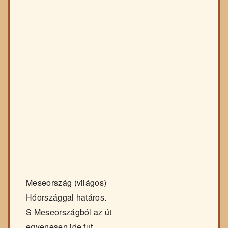
Meseország (világos)
Hóországgal határos.
S Meseországból az út
egyenesen ide fut.