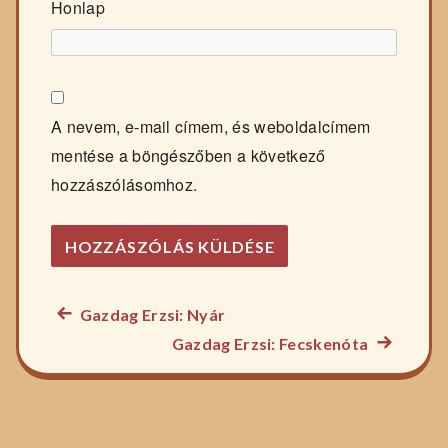
Honlap
A nevem, e-mail címem, és weboldalcímem
mentése a böngészőben a következő
hozzászólásomhoz.
Előző
Gazdag Erzsi: Nyár
Bejegyzés
főzelék
Következ
Gazdag Erzsi: Fecskenóta
navigáció
recept:
főzelék
recept: