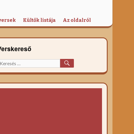
versek
Kültők listája
Az oldalról
Verskereső
KERESÉS
eresett
őzelék
ecept: