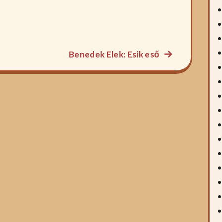
Következő
Benedek Elek: Esik eső
főzelék
recept: