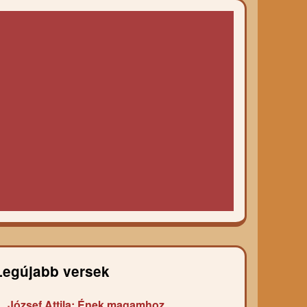
Legújabb versek
József Attila: Ének magamhoz