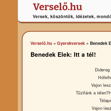
Verselő.hu
Versek, köszöntők, idézetek, mond
Verselő.hu
»
Gyerekversek
»
Benedek El
Benedek Elek: Itt a tél!
Didereg 
Hófelh
Vajon les
Tűzifánk a télen?
Télap
Vajon les