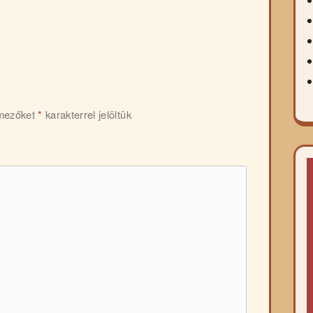
 mezőket
*
karakterrel jelöltük