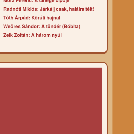
Móra Ferenc: A cinege cipője
Radnóti Miklós: Járkálj csak, halálraitélt!
Tóth Árpád: Körúti hajnal
Weöres Sándor: A tündér (Bóbita)
Zelk Zoltán: A három nyúl