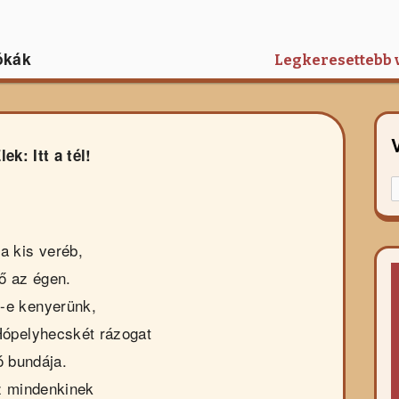
ókák
Legkeresettebb 
ek: Itt a tél!
K
f
r
a kis veréb,
ő az égen.
z-e kenyerünk,
Hópelyhecskét rázogat
ó bundája.
z mindenkinek