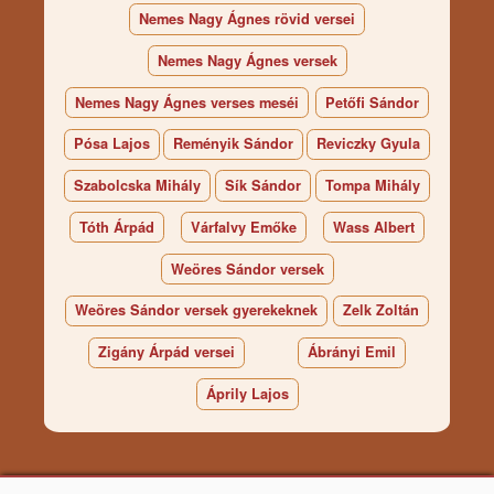
Nemes Nagy Ágnes rövid versei
Nemes Nagy Ágnes versek
Nemes Nagy Ágnes verses meséi
Petőfi Sándor
Pósa Lajos
Reményik Sándor
Reviczky Gyula
Szabolcska Mihály
Sík Sándor
Tompa Mihály
Tóth Árpád
Várfalvy Emőke
Wass Albert
Weöres Sándor versek
Weöres Sándor versek gyerekeknek
Zelk Zoltán
Zigány Árpád versei
Ábrányi Emil
Áprily Lajos