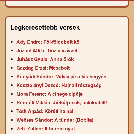
Legkeresettebb versek
Ady Endre: Föl-földobott kő
József Attila: Tiszta szívvel
Juhász Gyula: Anna örök
Gazdag Erzsi: Mesebolt
Kányádi Sándor: Valaki jár a fák hegyén
Kosztolányi Dezső: Hajnali részegség
Móra Ferenc: A cinege cipője
Radnóti Miklós: Járkálj csak, halálraitélt!
Tóth Árpád: Körúti hajnal
Weöres Sándor: A tündér (Bóbita)
Zelk Zoltán: A három nyúl