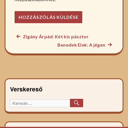
Előző
Zigány Árpád: Két kis pásztor
Bejegyzés
főzelék
Következ
Benedek Elek: A jégen
navigáció
recept:
főzelék
recept:
Verskereső
KERESÉS
Keresett
főzelék
recept: