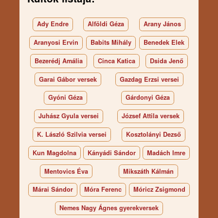
Ady Endre
Alföldi Géza
Arany János
Aranyosi Ervin
Babits Mihály
Benedek Elek
Bezerédj Amália
Cinca Katica
Dsida Jenő
Garai Gábor versek
Gazdag Erzsi versei
Gyóni Géza
Gárdonyi Géza
Juhász Gyula versei
József Attila versek
K. László Szilvia versei
Kosztolányi Dezső
Kun Magdolna
Kányádi Sándor
Madách Imre
Mentovics Éva
Mikszáth Kálmán
Márai Sándor
Móra Ferenc
Móricz Zsigmond
Nemes Nagy Ágnes gyerekversek