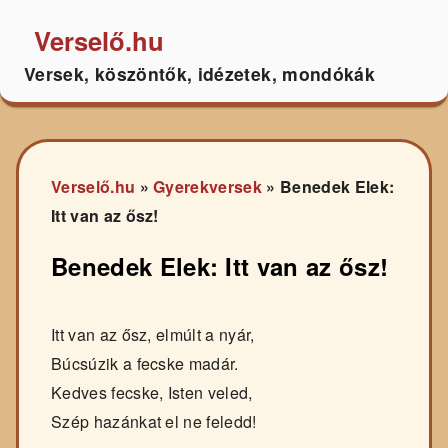
Verselő.hu
Versek, köszöntők, idézetek, mondókák
Verselő.hu
»
Gyerekversek
»
Benedek Elek:
Itt van az ősz!
Benedek Elek: Itt van az ősz!
Itt van az ősz, elmúlt a nyár,
Búcsúzik a fecske madár.
Kedves fecske, Isten veled,
Szép hazánkat el ne feledd!