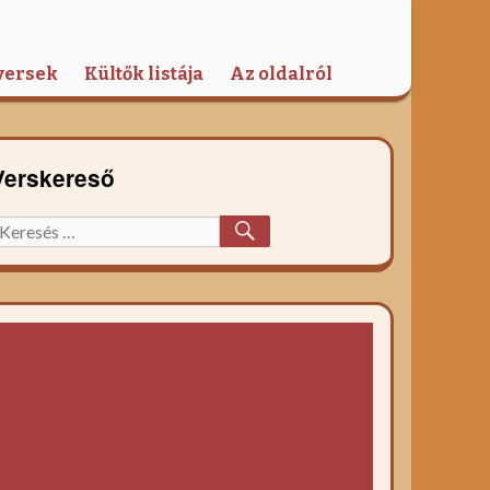
versek
Kültők listája
Az oldalról
Verskereső
KERESÉS
eresett
őzelék
ecept: