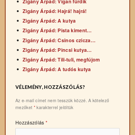
Zigány Árpád: Vigan fürdik
Zigány Árpád: Hajrá! hajrá!
Zigány Árpád: A kutya
Zigány Árpád: Pista kiment…
Zigány Árpád: Csinos czicza…
Zigány Árpád: Pincsi kutya…
Zigány Árpád: Tili-tuli, megfújom
Zigány Árpád: A tudós kutya
VÉLEMÉNY, HOZZÁSZÓLÁS?
Az e-mail címet nem tesszük közzé.
A kötelező
mezőket
*
karakterrel jelöltük
Hozzászólás
*