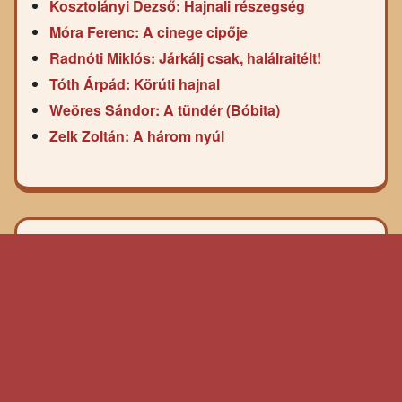
Kosztolányi Dezső: Hajnali részegség
Móra Ferenc: A cinege cipője
Radnóti Miklós: Járkálj csak, halálraitélt!
Tóth Árpád: Körúti hajnal
Weöres Sándor: A tündér (Bóbita)
Zelk Zoltán: A három nyúl