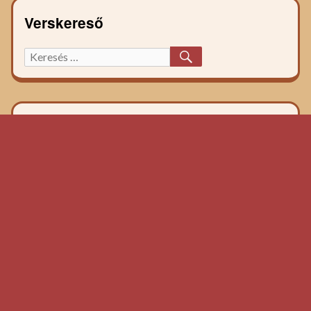
Verskereső
KERESÉS
Keresett
főzelék
recept: