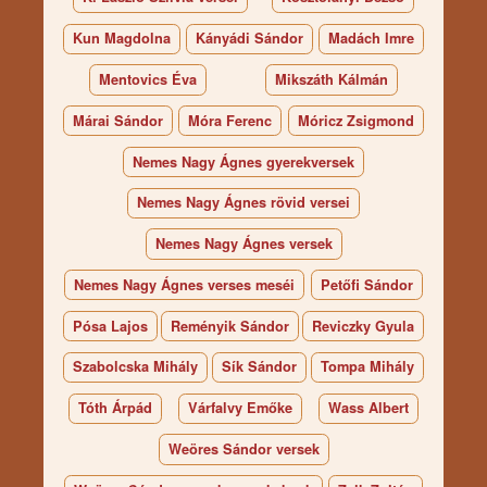
Kun Magdolna
Kányádi Sándor
Madách Imre
Mentovics Éva
Mikszáth Kálmán
Márai Sándor
Móra Ferenc
Móricz Zsigmond
Nemes Nagy Ágnes gyerekversek
Nemes Nagy Ágnes rövid versei
Nemes Nagy Ágnes versek
Nemes Nagy Ágnes verses meséi
Petőfi Sándor
Pósa Lajos
Reményik Sándor
Reviczky Gyula
Szabolcska Mihály
Sík Sándor
Tompa Mihály
Tóth Árpád
Várfalvy Emőke
Wass Albert
Weöres Sándor versek