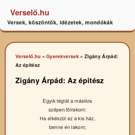
Verselő.hu
Versek, köszöntők, idézetek, mondókák
Verselő.hu
»
Gyerekversek
»
Zigány Árpád:
Az épitész
Zigány Árpád: Az épitész
Egyik téglát a másikra
szépen fölrakom:
Ha elkészül ez a kis ház,
benne én lakom;