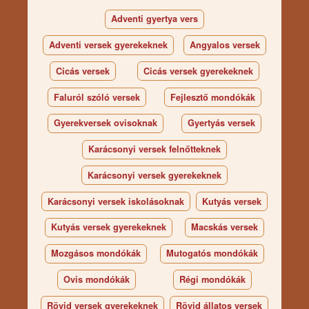
Adventi gyertya vers
Adventi versek gyerekeknek
Angyalos versek
Cicás versek
Cicás versek gyerekeknek
Faluról szóló versek
Fejlesztő mondókák
Gyerekversek ovisoknak
Gyertyás versek
Karácsonyi versek felnőtteknek
Karácsonyi versek gyerekeknek
Karácsonyi versek iskolásoknak
Kutyás versek
Kutyás versek gyerekeknek
Macskás versek
Mozgásos mondókák
Mutogatós mondókák
Ovis mondókák
Régi mondókák
Rövid versek gyerekeknek
Rövid állatos versek