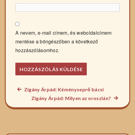
A nevem, e-mail címem, és weboldalcímem
mentése a böngészőben a következő
hozzászólásomhoz.
Előző
Zigány Árpád: Kéményseprő bácsi
Bejegyzés
főzelék
Következ
Zigány Árpád: Milyen az oroszlán?
navigáció
recept:
főzelék
recept: