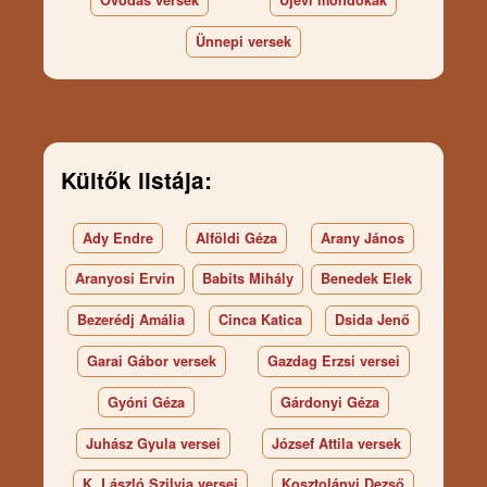
Óvodás versek
Újévi mondókák
Ünnepi versek
Kültők listája:
Ady Endre
Alföldi Géza
Arany János
Aranyosi Ervin
Babits Mihály
Benedek Elek
Bezerédj Amália
Cinca Katica
Dsida Jenő
Garai Gábor versek
Gazdag Erzsi versei
Gyóni Géza
Gárdonyi Géza
Juhász Gyula versei
József Attila versek
K. László Szilvia versei
Kosztolányi Dezső