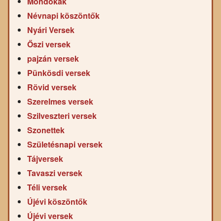
Mondókák
Névnapi köszöntők
Nyári Versek
Őszi versek
pajzán versek
Pünkösdi versek
Rövid versek
Szerelmes versek
Szilveszteri versek
Szonettek
Születésnapi versek
Tájversek
Tavaszi versek
Téli versek
Újévi köszöntők
Újévi versek