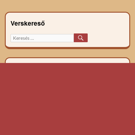
Verskereső
KERESÉS
Keresett
főzelék
recept: