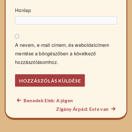
Honlap
A nevem, e-mail címem, és weboldalcímem
mentése a böngészőben a következő
hozzászólásomhoz.
Előző
Benedek Elek: A jégen
Bejegyzés
főzelék
Következ
Zigány Árpád: Este van
navigáció
recept:
főzelék
recept: