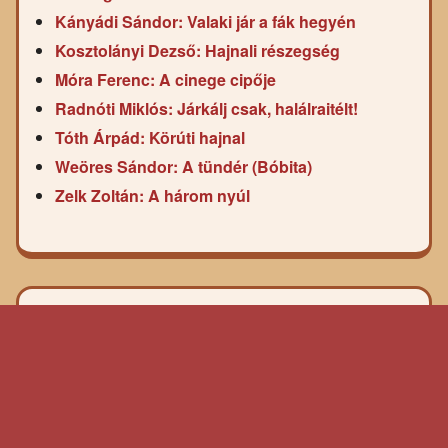
Kányádi Sándor: Valaki jár a fák hegyén
Kosztolányi Dezső: Hajnali részegség
Móra Ferenc: A cinege cipője
Radnóti Miklós: Járkálj csak, halálraitélt!
Tóth Árpád: Körúti hajnal
Weöres Sándor: A tündér (Bóbita)
Zelk Zoltán: A három nyúl