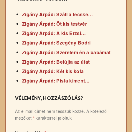
Zigány Árpád: Száll a fecske…
Zigány Árpád: Öt kis testvér
Zigány Árpád: A kis Erzsi…
Zigány Árpád: Szegény Bodri
Zigány Árpád: Szeretem én a babámat
Zigány Árpád: Befújta az útat
Zigány Árpád: Két kis kofa
Zigány Árpád: Pista kiment…
VÉLEMÉNY, HOZZÁSZÓLÁS?
Az e-mail címet nem tesszük közzé.
A kötelező
mezőket
*
karakterrel jelöltük