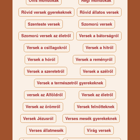
Ovis mondókák
Régi mondókák
Rövid versek gyerekeknek
Rövid állatos versek
Szenteste versek
Szomorú versek
Szomorú versek az életről
Versek a bátorságról
Versek a csillagokról
Versek a hitről
Versek a hóról
Versek a reményről
Versek a szeretetről
Versek a szélről
Versek a természetről gyerekeknek
versek az Alföldről
Versek az életről
Versek az örömről
Versek felnőtteknek
Versek Jézusról
Verses mesék gyerekeknek
Verses állatmesék
Virág versek