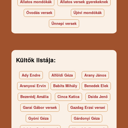
Állatos mondókák
Állatos versek gyerekeknek
Óvodás versek
Újévi mondókák
Ünnepi versek
Kültők listája:
Ady Endre
Alföldi Géza
Arany János
Aranyosi Ervin
Babits Mihály
Benedek Elek
Bezerédj Amália
Cinca Katica
Dsida Jenő
Garai Gábor versek
Gazdag Erzsi versei
Gyóni Géza
Gárdonyi Géza