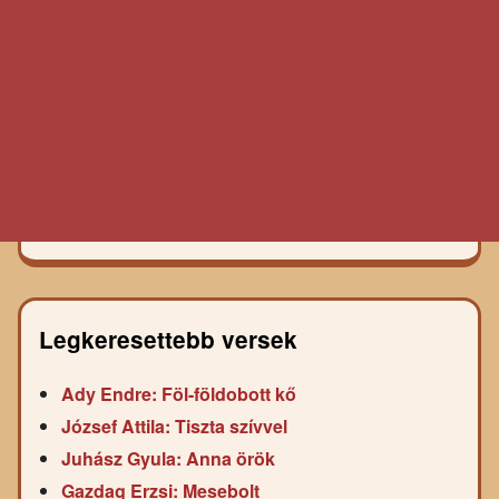
Legkeresettebb versek
Ady Endre: Föl-földobott kő
József Attila: Tiszta szívvel
Juhász Gyula: Anna örök
Gazdag Erzsi: Mesebolt