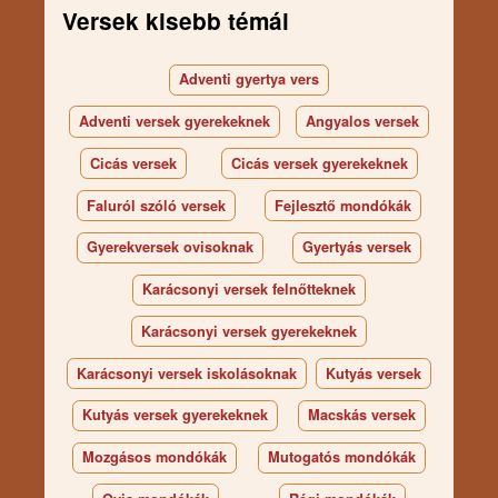
Versek kisebb témái
Adventi gyertya vers
Adventi versek gyerekeknek
Angyalos versek
Cicás versek
Cicás versek gyerekeknek
Faluról szóló versek
Fejlesztő mondókák
Gyerekversek ovisoknak
Gyertyás versek
Karácsonyi versek felnőtteknek
Karácsonyi versek gyerekeknek
Karácsonyi versek iskolásoknak
Kutyás versek
Kutyás versek gyerekeknek
Macskás versek
Mozgásos mondókák
Mutogatós mondókák