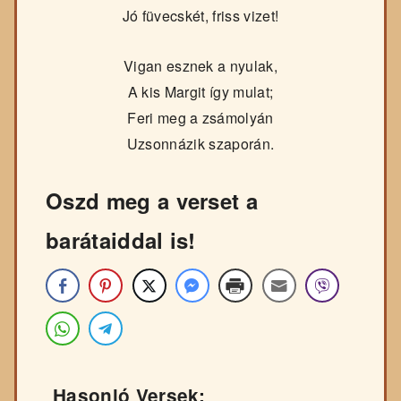
Jó füvecskét, friss vizet!
Vigan esznek a nyulak,
A kis Margit így mulat;
Feri meg a zsámolyán
Uzsonnázik szaporán.
Oszd meg a verset a
barátaiddal is!
Hasonló Versek: