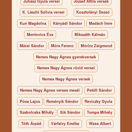
Juhász Gyula versei
József Attila versek
K. László Szilvia versei
Kosztolányi Dezső
Kun Magdolna
Kányádi Sándor
Madách Imre
Mentovics Éva
Mikszáth Kálmán
Márai Sándor
Móra Ferenc
Móricz Zsigmond
Nemes Nagy Ágnes gyerekversek
Nemes Nagy Ágnes rövid versei
Nemes Nagy Ágnes versek
Nemes Nagy Ágnes verses meséi
Petőfi Sándor
Pósa Lajos
Reményik Sándor
Reviczky Gyula
Szabolcska Mihály
Sík Sándor
Tompa Mihály
Tóth Árpád
Várfalvy Emőke
Wass Albert