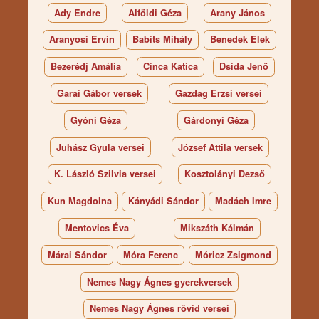
Ady Endre
Alföldi Géza
Arany János
Aranyosi Ervin
Babits Mihály
Benedek Elek
Bezerédj Amália
Cinca Katica
Dsida Jenő
Garai Gábor versek
Gazdag Erzsi versei
Gyóni Géza
Gárdonyi Géza
Juhász Gyula versei
József Attila versek
K. László Szilvia versei
Kosztolányi Dezső
Kun Magdolna
Kányádi Sándor
Madách Imre
Mentovics Éva
Mikszáth Kálmán
Márai Sándor
Móra Ferenc
Móricz Zsigmond
Nemes Nagy Ágnes gyerekversek
Nemes Nagy Ágnes rövid versei