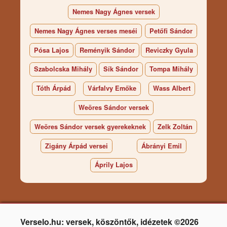
Nemes Nagy Ágnes versek
Nemes Nagy Ágnes verses meséi
Petőfi Sándor
Pósa Lajos
Reményik Sándor
Reviczky Gyula
Szabolcska Mihály
Sík Sándor
Tompa Mihály
Tóth Árpád
Várfalvy Emőke
Wass Albert
Weöres Sándor versek
Weöres Sándor versek gyerekeknek
Zelk Zoltán
Zigány Árpád versei
Ábrányi Emil
Áprily Lajos
Verselo.hu: versek, köszöntők, idézetek ©2026