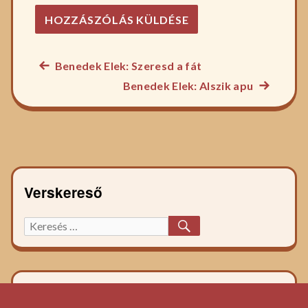
Előző
Benedek Elek: Szeresd a fát
Bejegyzés
főzelék
Következ
Benedek Elek: Alszik apu
navigáció
recept:
főzelék
recept:
Verskereső
KERESÉS
Keresett
főzelék
recept: