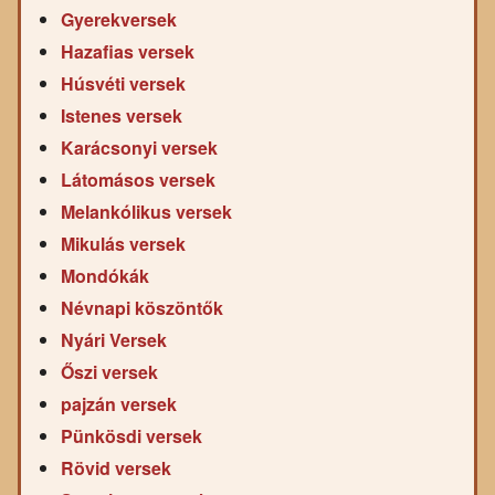
Gyerekversek
Hazafias versek
Húsvéti versek
Istenes versek
Karácsonyi versek
Látomásos versek
Melankólikus versek
Mikulás versek
Mondókák
Névnapi köszöntők
Nyári Versek
Őszi versek
pajzán versek
Pünkösdi versek
Rövid versek