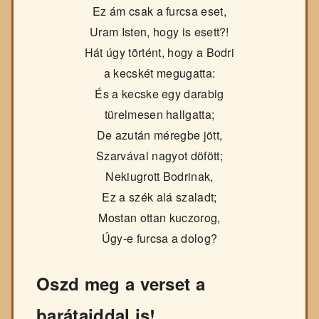
Ez ám csak a furcsa eset,
Uram Isten, hogy is esett?!
Hát úgy történt, hogy a Bodri
a kecskét megugatta:
És a kecske egy darabig
türelmesen hallgatta;
De azután méregbe jött,
Szarvával nagyot döfött;
Nekiugrott Bodrinak,
Ez a szék alá szaladt;
Mostan ottan kuczorog,
Úgy-e furcsa a dolog?
Oszd meg a verset a
barátaiddal is!