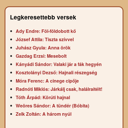
Legkeresettebb versek
Ady Endre: Föl-földobott kő
József Attila: Tiszta szívvel
Juhász Gyula: Anna örök
Gazdag Erzsi: Mesebolt
Kányádi Sándor: Valaki jár a fák hegyén
Kosztolányi Dezső: Hajnali részegség
Móra Ferenc: A cinege cipője
Radnóti Miklós: Járkálj csak, halálraitélt!
Tóth Árpád: Körúti hajnal
Weöres Sándor: A tündér (Bóbita)
Zelk Zoltán: A három nyúl