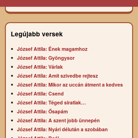
Legújabb versek
József Attila: Ének magamhoz
József Attila: Gyöngysor
József Attila: Várlak
József Attila: Amit szivedbe rejtesz
József Attila: Mikor az uccán átment a kedves
József Attila: Csend
József Attila: Téged siratlak…
József Attila: Ősapám
József Attila: A szent jobb ünnepén
József Attila: Nyári délután a szobában