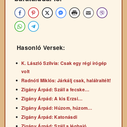
Hasonló Versek:
K. László Szilvia: Csak egy régi írógép
volt
Radnóti Miklós: Járkálj csak, halálraitélt!
Zigány Árpád: Száll a fecske…
Zigány Árpád: A kis Erzsi…
Zigány Árpád: Húzom, húzom…
Zigány Árpád: Katonásdi
Zigány Árpád: Száll a léghajó