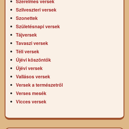
Szerelmes versek
Szilveszteri versek
Szonettek
Születésnapi versek
Tájversek
Tavaszi versek
Téli versek
Újévi köszöntők
Újévi versek
Vallásos versek
Versek a természetről
Verses mesék
Vicces versek